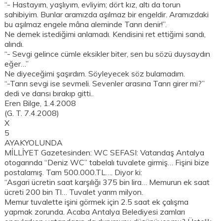
“- Hastayım, yaşlıyım, evliyim; dört kız, altı da torun
sahibiyim. Bunlar aramızda aşılmaz bir engeldir. Aramızdaki
bu aşılmaz engele mâna aleminde Tanrı denir!”.
Ne demek istediğimi anlamadı. Kendisini ret ettiğimi sandı,
alındı.
“- Sevgi gelince cümle eksikler biter, sen bu sözü duysaydın
eğer…”
Ne diyeceğimi şaşırdım. Söyleyecek söz bulamadım.
“-Tanrı sevgi ise sevmeli. Sevenler arasına Tanrı girer mi?”
dedi ve dansı bırakıp gitti..
Eren Bilge, 1.4.2008
(G. T. 7.4.2008)
X
5
AYAKYOLUNDA
MİLLİYET Gazetesinden: WC SEFASI: Vatandaş Antalya
otogarında “Deniz WC” tabelalı tuvalete girmiş… Fişini bize
postalamış. Tam 500.000.TL…. Diyor ki:
“Asgari ücretin saat karşılığı 375 bin lira… Memurun ek saat
ücreti 200 bin Tl… Tuvalet yarım milyon.
Memur tuvalette işini görmek için 2.5 saat ek çalışma
yapmak zorunda. Acaba Antalya Belediyesi zamları