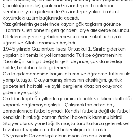
Çocukluğunun kış günlerini Gaziantep’in Tabakhane
semtinde; yaz günlerini de Gaziantep’e yakın İbrahimli
köyündeki üzüm bağlarında geçirdi.
Yaz günlerinin gecelerinde kayan gök taşlarını görünce
“Tanrım! Ölen annemi geri gönder!” diye dileklerde bulundu…
Dileklerinin yerine getirilmemesi üzerine sükut-u hayale
uğradı ve Allah’ı aramaya başladı…
1945 yılında Gaziantep lisesi Ortaokul 1. Sınıfa giderken
yapılan bir temizlik yoklamasında Türkçe öğretmeninin:
“Gömleğin kirli, git değiştir gel!” deyince, çok da istediği
halde, bir daha okula gidemedi…
Okula gidememesine karşın; okuma ve öğrenme tutkusu ile
yanıp tutuştu. Okuyamamış olmasının eksikliğini; günlük
gazeteleri, haftalık ve aylık dergilerle kitapları okuyarak
gidermeye çalıştı.
Okuldan koptuğu yıllarda geçimini dericilik ve kilimci kalfalığı
yaparak sağlamaya çalıştı… Çalışmaktan artan boş
zamanlarında futbol oynadı. Kendisi futbolu değil de futbol
kendisini bıraktığı zaman futbol hakemlik kursunu bitirdi.
Stajyer olarak yönettiği ilk maçta taraftarlarca geleneksel
tezahürat yapılınca futbol hakemliğini de bıraktı.
25 yaşında Gaziantepli olgun insan (insan-ı kâmil),