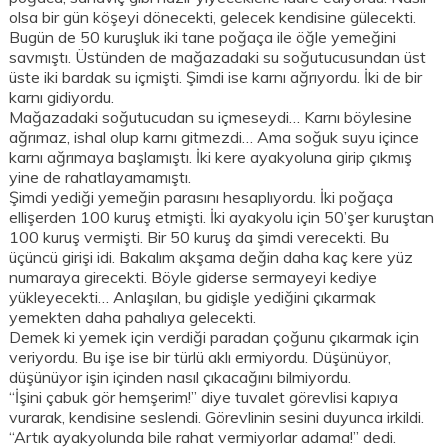
olsa bir gün köşeyi dönecekti, gelecek kendisine gülecekti.
Bugün de 50 kuruşluk iki tane poğaça ile öğle yemeğini
savmıştı. Üstünden de mağazadaki su soğutucusundan üst
üste iki bardak su içmişti. Şimdi ise karnı ağrıyordu. İki de bir
karnı gidiyordu.
Mağazadaki soğutucudan su içmeseydi… Karnı böylesine
ağrımaz, ishal olup karnı gitmezdi… Ama soğuk suyu içince
karnı ağrımaya başlamıştı. İki kere ayakyoluna girip çıkmış
yine de rahatlayamamıştı.
Şimdi yediği yemeğin parasını hesaplıyordu. İki poğaça
ellişerden 100 kuruş etmişti. İki ayakyolu için 50’şer kuruştan
100 kuruş vermişti. Bir 50 kuruş da şimdi verecekti. Bu
üçüncü girişi idi. Bakalım akşama değin daha kaç kere yüz
numaraya girecekti. Böyle giderse sermayeyi kediye
yükleyecekti… Anlaşılan, bu gidişle yediğini çıkarmak
yemekten daha pahalıya gelecekti.
Demek ki yemek için verdiği paradan çoğunu çıkarmak için
veriyordu. Bu işe ise bir türlü aklı ermiyordu. Düşünüyor,
düşünüyor işin içinden nasıl çıkacağını bilmiyordu.
“İşini çabuk gör hemşerim!” diye tuvalet görevlisi kapıya
vurarak, kendisine seslendi. Görevlinin sesini duyunca irkildi.
“Artık ayakyolunda bile rahat vermiyorlar adama!” dedi.