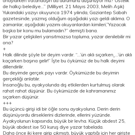
onaylarken vatandaşın da durumunu düşünüyor mu? Üstelik
de halkçı belediye…” (Milliyet. 21 Mayıs 2003, Melih Aşık)
Yukarıdaki yazıyı okuyunca 1974 yılında, Gaziantep Sabah
gazetesinde, yazmış olduğum aşağıdaki yazı geldi aklıma. O
zamanlar, aşağıdaki yazımı okuyanlardan kimileri,”Yazacak
başka bir konu mu bulamadın?” demişti bana.
Bir yazar çelişkileri yansıtmazsa topluma, yazar denilebilir mi
ona?
+
Halk dilinde şöyle bir deyim vardır. “…’ün aklı sıçarken¸…’ün aklı
kaçarken başına gelir!” İşte bu öykümüz de bu halk deyimi
dillendirilir.
Bu deyimde gerçek payı vardır. Öykümüzde bu deyimin
gerçekliği anlatılır.
İnsanoğlu bu, ayakyolunda dış etkilerden kurtulmuş olarak
rahat rahat düşünür. Bu öykümüzde de kahramanımız
sıçarken düşünür.
+++
Bu üçüncü girişi idi bir öğle sonu ayakyoluna. Derin derin
düşünüyordu dirseklerini dizlerinde, ellerini yüzünde.
Ayakyolunun kapısında, büyük bir levha. Küçük abdest 25,
büyük abdest ise 50 kuruş diye yazar tabelada.
Daha önce iki kere girip çıkmıştı, büyük yaptığı için her girişte