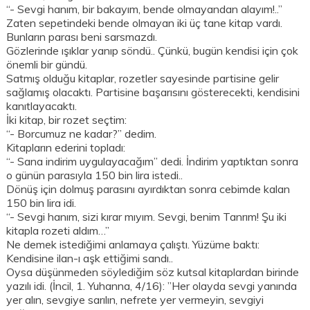
“- Sevgi hanım, bir bakayım, bende olmayandan alayım!..”
Zaten sepetindeki bende olmayan iki üç tane kitap vardı.
Bunların parası beni sarsmazdı.
Gözlerinde ışıklar yanıp söndü.. Çünkü, bugün kendisi için çok
önemli bir gündü.
Satmış olduğu kitaplar, rozetler sayesinde partisine gelir
sağlamış olacaktı. Partisine başarısını gösterecekti, kendisini
kanıtlayacaktı.
İki kitap, bir rozet seçtim:
“- Borcumuz ne kadar?” dedim.
Kitapların ederini topladı:
“- Sana indirim uygulayacağım” dedi. İndirim yaptıktan sonra
o günün parasıyla 150 bin lira istedi..
Dönüş için dolmuş parasını ayırdıktan sonra cebimde kalan
150 bin lira idi.
“- Sevgi hanım, sizi kırar mıyım. Sevgi, benim Tanrım! Şu iki
kitapla rozeti aldım…”
Ne demek istediğimi anlamaya çalıştı. Yüzüme baktı:
Kendisine ilan-ı aşk ettiğimi sandı..
Oysa düşünmeden söylediğim söz kutsal kitaplardan birinde
yazılı idi. (İncil, 1. Yuhanna, 4/16): ”Her olayda sevgi yanında
yer alın, sevgiye sarılın, nefrete yer vermeyin, sevgiyi