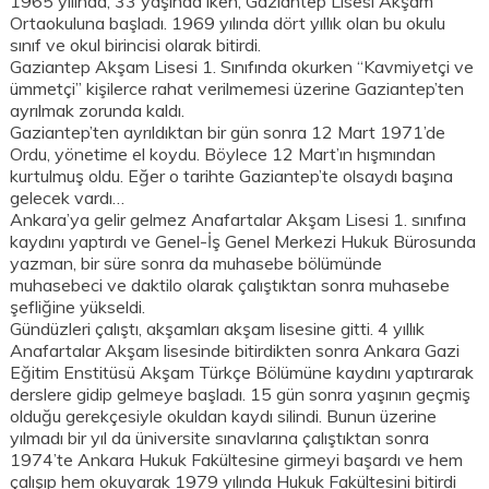
1965 yılında, 33 yaşında iken, Gaziantep Lisesi Akşam
Ortaokuluna başladı. 1969 yılında dört yıllık olan bu okulu
sınıf ve okul birincisi olarak bitirdi.
Gaziantep Akşam Lisesi 1. Sınıfında okurken “Kavmiyetçi ve
ümmetçi” kişilerce rahat verilmemesi üzerine Gaziantep’ten
ayrılmak zorunda kaldı.
Gaziantep’ten ayrıldıktan bir gün sonra 12 Mart 1971’de
Ordu, yönetime el koydu. Böylece 12 Mart’ın hışmından
kurtulmuş oldu. Eğer o tarihte Gaziantep’te olsaydı başına
gelecek vardı…
Ankara’ya gelir gelmez Anafartalar Akşam Lisesi 1. sınıfına
kaydını yaptırdı ve Genel-İş Genel Merkezi Hukuk Bürosunda
yazman, bir süre sonra da muhasebe bölümünde
muhasebeci ve daktilo olarak çalıştıktan sonra muhasebe
şefliğine yükseldi.
Gündüzleri çalıştı, akşamları akşam lisesine gitti. 4 yıllık
Anafartalar Akşam lisesinde bitirdikten sonra Ankara Gazi
Eğitim Enstitüsü Akşam Türkçe Bölümüne kaydını yaptırarak
derslere gidip gelmeye başladı. 15 gün sonra yaşının geçmiş
olduğu gerekçesiyle okuldan kaydı silindi. Bunun üzerine
yılmadı bir yıl da üniversite sınavlarına çalıştıktan sonra
1974’te Ankara Hukuk Fakültesine girmeyi başardı ve hem
çalışıp hem okuyarak 1979 yılında Hukuk Fakültesini bitirdi