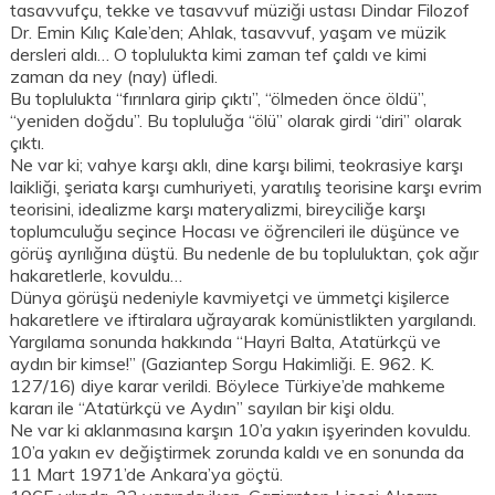
tasavvufçu, tekke ve tasavvuf müziği ustası Dindar Filozof
Dr. Emin Kılıç Kale’den; Ahlak, tasavvuf, yaşam ve müzik
dersleri aldı… O toplulukta kimi zaman tef çaldı ve kimi
zaman da ney (nay) üfledi.
Bu toplulukta “fırınlara girip çıktı”, “ölmeden önce öldü”,
“yeniden doğdu”. Bu topluluğa “ölü” olarak girdi “diri” olarak
çıktı.
Ne var ki; vahye karşı aklı, dine karşı bilimi, teokrasiye karşı
laikliği, şeriata karşı cumhuriyeti, yaratılış teorisine karşı evrim
teorisini, idealizme karşı materyalizmi, bireyciliğe karşı
toplumculuğu seçince Hocası ve öğrencileri ile düşünce ve
görüş ayrılığına düştü. Bu nedenle de bu topluluktan, çok ağır
hakaretlerle, kovuldu…
Dünya görüşü nedeniyle kavmiyetçi ve ümmetçi kişilerce
hakaretlere ve iftiralara uğrayarak komünistlikten yargılandı.
Yargılama sonunda hakkında “Hayri Balta, Atatürkçü ve
aydın bir kimse!” (Gaziantep Sorgu Hakimliği. E. 962. K.
127/16) diye karar verildi. Böylece Türkiye’de mahkeme
kararı ile “Atatürkçü ve Aydın” sayılan bir kişi oldu.
Ne var ki aklanmasına karşın 10’a yakın işyerinden kovuldu.
10’a yakın ev değiştirmek zorunda kaldı ve en sonunda da
11 Mart 1971’de Ankara’ya göçtü.