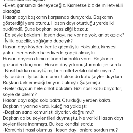
-Evet, şansımızı deneyeceğiz. Kısmetse biz de milletvekili
olacağız.
Hasan dayı başkanın karşısında duruyordu. Başkanın
gösterdiği yere oturdu. Hasan dayı oturduğu yerde iki
büklümdü. Şube başkanı sessizliği bozdu:
-Ee söyle bakalım Hasan dayı, ne var ne yok, anlat azıcık?
-İyilik, güzellik, sağlığına duacıyık?
Hasan dayı köyden kente göçmüştü. Yoksuldu, kimsesi
yoktu, her nasılsa belediyede çöpçü olmuştu.
Hasan dayının dilinin altında bir bakla vardı. Başkanın
gözünden kaçmadı. Hasan dayıyı konuşturmak için sordu:
-Nasıl buldun adaylığımı, ben milletvekili olabilir miyim?
-İyi buldum. İyi buldum ama, hakkında kötü şeyler duydum.
Başkan beklemediği bir yanıt almıştı. Şaşırmıştı:
-Neler duydun hele anlat bakalım. Bizi nasıl kötü biliyorlar,
söyle de bilelim?
Hasan dayı sağa sola baktı. Oturduğu yerden kalktı.
Başkanın yanına vardı, kulağına yaklaştı:
-Başkan sana komünist! diyorlar, doğru mu?
Başkan da bu söylentileri duymuştu. Ne var ki Hasan dayı
söylentilere inanmıştı. Bu kez kendisi sordu:
-Komünist nasıl olurmuş Hasan dayı, onlara sordun mu?