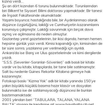
kızına verdi…
Şu an dört kızından 6 torunu bulunmaktadır. Torunlarından
biri Bilkent’te Siyaset Bilimi doktorası yapmaktadır. Bir tanesi
de İnşaat Fakültesinde okumaktadır.
Yaşamı boyunca; hastalığında bile, bir Aydınlanmacı olarak
düşünce özgürlüğünü, laikliği ve Cumhuriyetin kazanımlarını
korumaya çalışmıştır. Laikliği savunmak için birçok dava
açmış ve açılmasına da neden olmuştur.
Gaziantep yerel gazetelerinin, bir ikisi dışında, hemen hemen
hepsine günlük yazı verdi. Kimisi kapandığı için, kimisinden de
bir süre sonra, yazılarına yer verilmediği için ayrıldı.
Ankara’da ise Barış ve Ulus gazetelerinde ve kimi dergilerde
yazdı.
“S.S.S. (Sevenler-Soranlar-Sövenler)” adlı basılı bir kitabı
vardır ve bu kitabı, kitapçılarda, bir tane bile satılmamıştır.
Salt bu nedenle Guines Rekorlar Kitabına girmeye hak
kazanmıştır.
Fotokopi baskı “Kızma Yok” adlı bir kitabı yanında 150’ye
yakın büyüklü küçüklü basıma hazır klasör ve dosyaları
bulunmakta ise de satılamayacağı düşüncesi ile bunları
bastırmamaktadır.
2001 yılından beri “TABULARA, TALANA, YALANA
BALTA” sloganı ile kendisine ait www.hayribalta.cjb.net