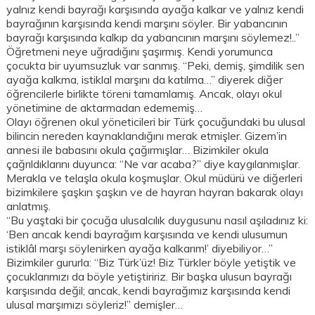
yalnız kendi bayrağı karşısında ayağa kalkar ve yalnız kendi
bayrağının karşısında kendi marşını söyler. Bir yabancının
bayrağı karşısında kalkıp da yabancının marşını söylemez!..”
Öğretmeni neye uğradığını şaşırmış. Kendi yorumunca
çocukta bir uyumsuzluk var sanmış. “Peki, demiş, şimdilik sen
ayağa kalkma, istiklal marşını da katılma…” diyerek diğer
öğrencilerle birlikte töreni tamamlamış. Ancak, olayı okul
yönetimine de aktarmadan edememiş…
Olayı öğrenen okul yöneticileri bir Türk çocuğundaki bu ulusal
bilincin nereden kaynaklandığını merak etmişler. Gizem’in
annesi ile babasını okula çağırmışlar… Bizimkiler okula
çağrıldıklarını duyunca: “Ne var acaba?” diye kaygılanmışlar.
Merakla ve telaşla okula koşmuşlar. Okul müdürü ve diğerleri
bizimkilere şaşkın şaşkın ve de hayran hayran bakarak olayı
anlatmış.
“Bu yaştaki bir çocuğa ulusalcılık duygusunu nasıl aşıladınız ki:
‘Ben ancak kendi bayrağım karşısında ve kendi ulusumun
istiklâl marşı söylenirken ayağa kalkarım!’ diyebiliyor…”
Bizimkiler gururla: “Biz Türk’üz! Biz Türkler böyle yetiştik ve
çocuklarımızı da böyle yetiştiririz. Bir başka ulusun bayrağı
karşısında değil; ancak, kendi bayrağımız karşısında kendi
ulusal marşımızı söyleriz!” demişler…