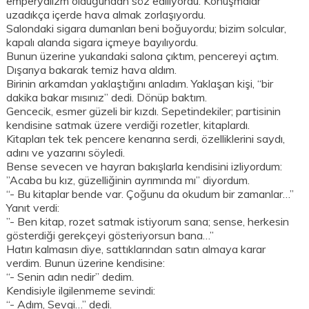
emperyalizm olduğundan söz ediliyordu. Konuşmalar
uzadıkça içerde hava almak zorlaşıyordu.
Salondaki sigara dumanları beni boğuyordu; bizim solcular,
kapalı alanda sigara içmeye bayılıyordu.
Bunun üzerine yukarıdaki salona çıktım, pencereyi açtım.
Dışarıya bakarak temiz hava aldım.
Birinin arkamdan yaklaştığını anladım. Yaklaşan kişi, “bir
dakika bakar mısınız” dedi. Dönüp baktım.
Gencecik, esmer güzeli bir kızdı. Sepetindekiler; partisinin
kendisine satmak üzere verdiği rozetler, kitaplardı.
Kitapları tek tek pencere kenarına serdi, özelliklerini saydı,
adını ve yazarını söyledi.
Bense sevecen ve hayran bakışlarla kendisini izliyordum:
”Acaba bu kız, güzelliğinin ayrımında mı” diyordum.
“- Bu kitaplar bende var. Çoğunu da okudum bir zamanlar…”
Yanıt verdi:
”- Ben kitap, rozet satmak istiyorum sana; sense, herkesin
gösterdiği gerekçeyi gösteriyorsun bana…”
Hatırı kalmasın diye, sattıklarından satın almaya karar
verdim. Bunun üzerine kendisine:
“- Senin adın nedir” dedim.
Kendisiyle ilgilenmeme sevindi:
“- Adım, Sevgi…” dedi.