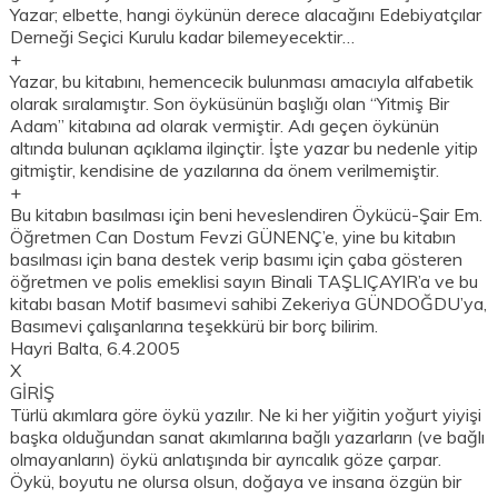
Yazar; elbette, hangi öykünün derece alacağını Edebiyatçılar
Derneği Seçici Kurulu kadar bilemeyecektir…
+
Yazar, bu kitabını, hemencecik bulunması amacıyla alfabetik
olarak sıralamıştır. Son öyküsünün başlığı olan “Yitmiş Bir
Adam” kitabına ad olarak vermiştir. Adı geçen öykünün
altında bulunan açıklama ilginçtir. İşte yazar bu nedenle yitip
gitmiştir, kendisine de yazılarına da önem verilmemiştir.
+
Bu kitabın basılması için beni heveslendiren Öykücü-Şair Em.
Öğretmen Can Dostum Fevzi GÜNENÇ’e, yine bu kitabın
basılması için bana destek verip basımı için çaba gösteren
öğretmen ve polis emeklisi sayın Binali TAŞLIÇAYIR’a ve bu
kitabı basan Motif basımevi sahibi Zekeriya GÜNDOĞDU’ya,
Basımevi çalışanlarına teşekkürü bir borç bilirim.
Hayri Balta, 6.4.2005
X
GİRİŞ
Türlü akımlara göre öykü yazılır. Ne ki her yiğitin yoğurt yiyişi
başka olduğundan sanat akımlarına bağlı yazarların (ve bağlı
olmayanların) öykü anlatışında bir ayrıcalık göze çarpar.
Öykü, boyutu ne olursa olsun, doğaya ve insana özgün bir