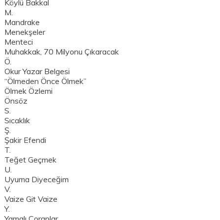
Köylü Bakkal
M.
Mandrake
Menekşeler
Menteci
Muhakkak, 70 Milyonu Çıkaracak
Ö.
Okur Yazar Belgesi
“Ölmeden Önce Ölmek”
Ölmek Özlemi
Önsöz
S.
Sıcaklık
Ş.
Şakir Efendi
T.
Teğet Geçmek
U.
Uyuma Diyeceğim
V.
Vaize Git Vaize
Y.
Yamalı Çoraplar