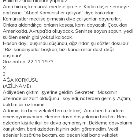
Halkımız onları iktidar yapmaz.
Ama birkaç komünist meclise girerse. Korku düşer sermaye
partisine. “Aboo! Komünistler geliyor!” diye korkarlar.
Komünistler meclise girmesin diye çalışanları doyururlar.
Onlara aldandıkça; onların kasası, karnı doyacak. Çocukları
Amerika’da, Avrupa’da okuyacak. Seninse soyun sopun, yedi
sülâlen senin gibi yoksul kalacak.
Hasan dayı, düşündü düşündü, ağzından şu sözler döküldü:
“Bizi kandırıyorlar başkan; bizi kandıranlar dost değil
düşman!”
Gaziantep, 22.11.1973
X
2
AĞA KORKUSU
(AZİLNAME)
Adliyeden çıktım, işyerine geldim. Sekreter: “Masamın
üzerinde bir zarf olduğunu.” söyledi, noterden gelmiş. Açtım,
baktım bir azilname.
Adamın biri beni vekaletten azletmiş. Ama ben bu adamı
anımsayamıyorum. Hemen dava dosyalarına baktım. Beni
azleden kişi ile ilgili bir dava açmamışım. Bekleme dosyalarını
karıştırdım, beni azleden kişinin adını göremedim. Vekil
edenler klasörüne baktım, adı geçen kişi bana vekalet