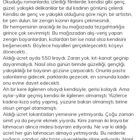
Okuduğu romanlarda, izlediği filmlerde, kendisi gibi genç,
güzel, yakışıklı delikanlılar bir dul kadının gönlünü çelerdi.
Kendisi de genç ve yakışıklı olduğuna göre niçin, bir artistin,
bir şen dulun, bir zengin kızının ilgisini çekmesindi.
Bir hemşerisinin aracılığı ile bu mağazada tezgahtarlığa
girince çok sevinmişti. Bu mağazadan alış-veriş yapan
zengin bayanlardan, kızlardan biri ise nasıl olsa kendisini
beğenecekti. Böylece hayalleri gerçekleşecekti, köşeyi
dönecekti…
Aldığı ücret ayda 550 liraydı. Zararı yok, kıt-kanat geçinip
dayanmalıydı. Nasıl olsa günün birinde güzelliği, gençliği,
yakışıklılığı bir bayanın gözüne çarpacaktı. Onunla pasta
salonlarına gidecek, parklarda gezecek, en sonunda kadın
onu evine davet edecekti.
Ah bir kere ilgilenen olsaydı kendisiyle, gerisi kolaydı. Ama
aylar-yıllar geçmiş kendisi ile ilgilenen olmamıştı. Yüzlerce
kadına-kıza satış yapmış, yüzüne bakan olmamıştı, birine
olsun çengel atamamıştı.
Aldığı ücret lokantadan yemesine yetmiyordu. Çoğu zaman
simit ya da peynir ekmek yiyordu. Kimi zaman iki liraya bir
lahmacun alınca midesi bayram ediyordu. Ne var ki aldığı
ücret her gün lahmacun almaya yetmiyordu. Bu nedenle
poğaca, sandviç gibi hazır yiyeceklerle idare ediyordu. Nasıl