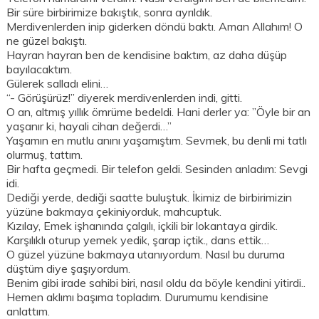
Bir süre birbirimize bakıştık, sonra ayrıldık.
Merdivenlerden inip giderken döndü baktı. Aman Allahım! O
ne güzel bakıştı.
Hayran hayran ben de kendisine baktım, az daha düşüp
bayılacaktım.
Gülerek salladı elini…
“- Görüşürüz!” diyerek merdivenlerden indi, gitti.
O an, altmış yıllık ömrüme bedeldi. Hani derler ya: ”Öyle bir an
yaşanır ki, hayali cihan değerdi…”
Yaşamın en mutlu anını yaşamıştım. Sevmek, bu denli mi tatlı
olurmuş, tattım.
Bir hafta geçmedi. Bir telefon geldi. Sesinden anladım: Sevgi
idi.
Dediği yerde, dediği saatte buluştuk. İkimiz de birbirimizin
yüzüne bakmaya çekiniyorduk, mahcuptuk.
Kızılay, Emek işhanında çalgılı, içkili bir lokantaya girdik.
Karşılıklı oturup yemek yedik, şarap içtik., dans ettik…
O güzel yüzüne bakmaya utanıyordum. Nasıl bu duruma
düştüm diye şaşıyordum.
Benim gibi irade sahibi biri, nasıl oldu da böyle kendini yitirdi..
Hemen aklımı başıma topladım. Durumumu kendisine
anlattım.