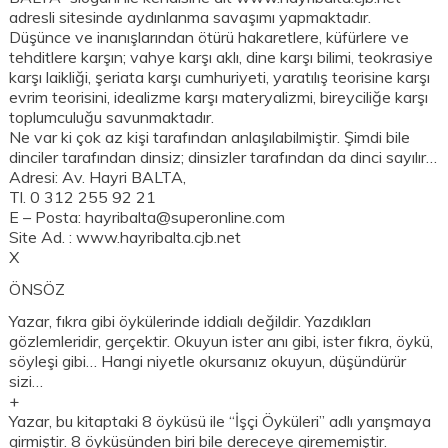
adresli sitesinde aydınlanma savaşımı yapmaktadır.
Düşünce ve inanışlarından ötürü hakaretlere, küfürlere ve
tehditlere karşın; vahye karşı aklı, dine karşı bilimi, teokrasiye
karşı laikliği, şeriata karşı cumhuriyeti, yaratılış teorisine karşı
evrim teorisini, idealizme karşı materyalizmi, bireyciliğe karşı
toplumculuğu savunmaktadır.
Ne var ki çok az kişi tarafından anlaşılabilmiştir. Şimdi bile
dinciler tarafından dinsiz; dinsizler tarafından da dinci sayılır…
Adresi: Av. Hayri BALTA,
Tl. 0 312 255 92 21
E – Posta: hayribalta@superonline.com
Site Ad. : www.hayribalta.cjb.net
X
ÖNSÖZ
Yazar, fıkra gibi öykülerinde iddialı değildir. Yazdıkları
gözlemleridir, gerçektir. Okuyun ister anı gibi, ister fıkra, öykü,
söyleşi gibi… Hangi niyetle okursanız okuyun, düşündürür
sizi…
+
Yazar, bu kitaptaki 8 öyküsü ile “İşçi Öyküleri” adlı yarışmaya
girmiştir. 8 öyküsünden biri bile dereceye girememiştir.