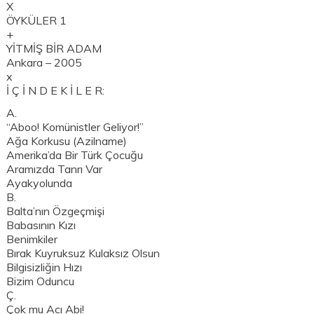
X
ÖYKÜLER 1
+
YİTMİŞ BİR ADAM
Ankara – 2005
x
İ Ç İ N D E K İ L E R:
A.
“Aboo! Komünistler Geliyor!”
Ağa Korkusu (Azilname)
Amerika’da Bir Türk Çocuğu
Aramızda Tanrı Var
Ayakyolunda
B.
Balta’nın Özgeçmişi
Babasının Kızı
Benimkiler
Bırak Kuyruksuz Kulaksız Olsun
Bilgisizliğin Hızı
Bizim Oduncu
Ç.
Çok mu Acı Abi!