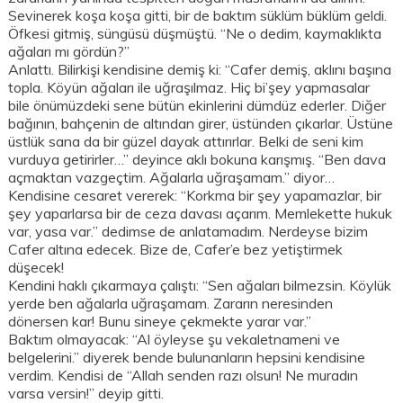
Sevinerek koşa koşa gitti, bir de baktım süklüm büklüm geldi.
Öfkesi gitmiş, süngüsü düşmüştü. “Ne o dedim, kaymaklıkta
ağaları mı gördün?”
Anlattı. Bilirkişi kendisine demiş ki: “Cafer demiş, aklını başına
topla. Köyün ağaları ile uğraşılmaz. Hiç bi’şey yapmasalar
bile önümüzdeki sene bütün ekinlerini dümdüz ederler. Diğer
bağının, bahçenin de altından girer, üstünden çıkarlar. Üstüne
üstlük sana da bir güzel dayak attırırlar. Belki de seni kim
vurduya getirirler…” deyince aklı bokuna karışmış. “Ben dava
açmaktan vazgeçtim. Ağalarla uğraşamam.” diyor…
Kendisine cesaret vererek: “Korkma bir şey yapamazlar, bir
şey yaparlarsa bir de ceza davası açarım. Memlekette hukuk
var, yasa var.” dedimse de anlatamadım. Nerdeyse bizim
Cafer altına edecek. Bize de, Cafer’e bez yetiştirmek
düşecek!
Kendini haklı çıkarmaya çalıştı: “Sen ağaları bilmezsin. Köylük
yerde ben ağalarla uğraşamam. Zararın neresinden
dönersen kar! Bunu sineye çekmekte yarar var.”
Baktım olmayacak: “Al öyleyse şu vekaletnameni ve
belgelerini.” diyerek bende bulunanların hepsini kendisine
verdim. Kendisi de “Allah senden razı olsun! Ne muradın
varsa versin!” deyip gitti.