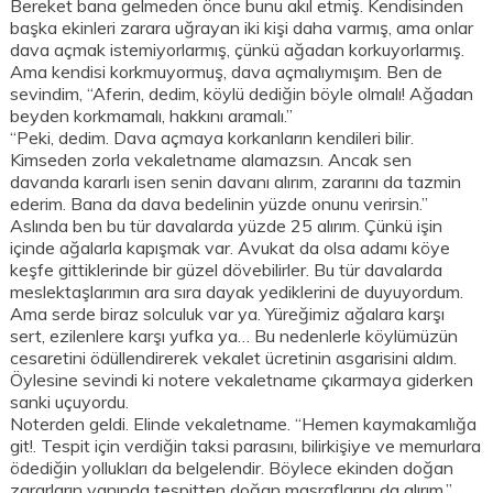
Bereket bana gelmeden önce bunu akıl etmiş. Kendisinden
başka ekinleri zarara uğrayan iki kişi daha varmış, ama onlar
dava açmak istemiyorlarmış, çünkü ağadan korkuyorlarmış.
Ama kendisi korkmuyormuş, dava açmalıymışım. Ben de
sevindim, “Aferin, dedim, köylü dediğin böyle olmalı! Ağadan
beyden korkmamalı, hakkını aramalı.”
“Peki, dedim. Dava açmaya korkanların kendileri bilir.
Kimseden zorla vekaletname alamazsın. Ancak sen
davanda kararlı isen senin davanı alırım, zararını da tazmin
ederim. Bana da dava bedelinin yüzde onunu verirsin.”
Aslında ben bu tür davalarda yüzde 25 alırım. Çünkü işin
içinde ağalarla kapışmak var. Avukat da olsa adamı köye
keşfe gittiklerinde bir güzel dövebilirler. Bu tür davalarda
meslektaşlarımın ara sıra dayak yediklerini de duyuyordum.
Ama serde biraz solculuk var ya. Yüreğimiz ağalara karşı
sert, ezilenlere karşı yufka ya… Bu nedenlerle köylümüzün
cesaretini ödüllendirerek vekalet ücretinin asgarisini aldım.
Öylesine sevindi ki notere vekaletname çıkarmaya giderken
sanki uçuyordu.
Noterden geldi. Elinde vekaletname. “Hemen kaymakamlığa
git!. Tespit için verdiğin taksi parasını, bilirkişiye ve memurlara
ödediğin yollukları da belgelendir. Böylece ekinden doğan
zararların yanında tespitten doğan masraflarını da alırım.”