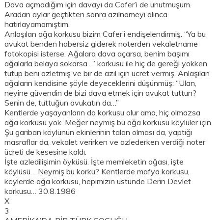
Dava açmadığım için davayı da Cafer’i de unutmuşum.
Aradan aylar geçtikten sonra azilnameyi alınca
hatırlayamamıştım.
Anlaşılan ağa korkusu bizim Cafer’i endişelendirmiş. “Ya bu
avukat benden habersiz giderek noterden vekaletname
fotokopisi isterse. Ağalara dava açarsa, benim başımı
ağalarla belaya sokarsa…” korkusu ile hiç de gereği yokken
tutup beni azletmiş ve bir de azil için ücret vermiş. Anlaşılan
ağaların kendisine şöyle deyeceklerini düşünmüş: “Ulan,
neyine güvendin de bizi dava etmek için avukat tuttun?
Senin de, tuttuğun avukatın da…”
Kentlerde yaşayanların da korkusu olur ama, hiç olmazsa
ağa korkusu yok. Meğer neymiş bu ağa korkusu köylüler için.
Şu gariban köylünün ekinlerinin talan olması da, yaptığı
masraflar da, vekalet verirken ve azlederken verdiği noter
ücreti de kesesine kaldı.
İşte azledilişimin öyküsü. İşte memleketin ağası, işte
köylüsü… Neymiş bu korku? Kentlerde mafya korkusu,
köylerde ağa korkusu, hepimizin üstünde Derin Devlet
korkusu… 30.8.1986
X
3