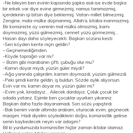
-Ne bileyim ben evinin kapısında şapka asılı ise evde başka
bir erkek var diye evine girmezmiş; namus tanımazmış,
içerdekinin işi bitsin diye beklermiş. Vatan-millet bilmezmiş.
Zengine, mala-mülke düşmanmış, Allah’a, kitaba inanmazmış.
Bir komüniste oy verenin mal mülkü olmazmış, karnı
doymazmış, yüzü gülmezmiş, cennet yüzü görmezmiş…
Hasan dayı daha söyleyecekti. Başkan sözünü kesti:
-Sen köyden kente niçin geldin?
– Geçinemediğimden.
-Köyde toprağın var mı?
– Bizim gibi marabanın çifti, çubuğu olur mu?
-Karnın doyar mıydı, yüzün güler miydi?
-Ağa yanında çalışırdım, karnım doymazdı, yüzüm gülmezdi.
-Peki şimdi kente geldin, iş buldun. Sözde aylık alıyorsun.
Evin var mı, karnın doyar mı, yüzün güler mi?
–Evim yok, kiradayız… Ailecek dardayız. Çoluk çocuk bir
odada yatarız. Eşimle ben çocuklar uyurken yıkanırız.
Başkan daha fazla dayanamadı. Son sözü yapıştırdı:
-Bak benim vardır altımda arabam, oturacak evim, geçinecek
maaşım. Hadi diyelim söylediklerin doğru, komünistlik gelirse
senin kaybedecek neyin var adaşım?
Bil ki yurdumuzda komünistler hiçbir zaman iktidar olamaz.