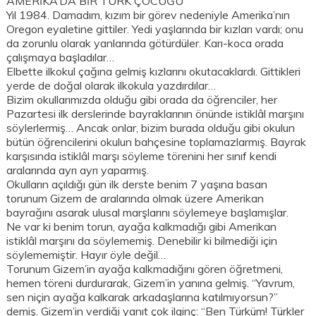
AMERİKA’DA BİR TÜRK ÇOCUĞU
Yıl 1984. Damadım, kızım bir görev nedeniyle Amerika’nın
Oregon eyaletine gittiler. Yedi yaşlarında bir kızları vardı; onu
da zorunlu olarak yanlarında götürdüler. Karı-koca orada
çalışmaya başladılar…
Elbette ilkokul çağına gelmiş kızlarını okutacaklardı. Gittikleri
yerde de doğal olarak ilkokula yazdırdılar…
Bizim okullarımızda olduğu gibi orada da öğrenciler, her
Pazartesi ilk derslerinde bayraklarının önünde istiklâl marşını
söylerlermiş… Ancak onlar, bizim burada olduğu gibi okulun
bütün öğrencilerini okulun bahçesine toplamazlarmış. Bayrak
karşısında istiklâl marşı söyleme törenini her sınıf kendi
aralarında ayrı ayrı yaparmış.
Okulların açıldığı gün ilk derste benim 7 yaşına basan
torunum Gizem de aralarında olmak üzere Amerikan
bayrağını asarak ulusal marşlarını söylemeye başlamışlar.
Ne var ki benim torun, ayağa kalkmadığı gibi Amerikan
istiklâl marşını da söylememiş. Denebilir ki bilmediği için
söylememiştir. Hayır öyle değil…
Torunum Gizem’in ayağa kalkmadığını gören öğretmeni,
hemen töreni durdurarak, Gizem’in yanına gelmiş. “Yavrum,
sen niçin ayağa kalkarak arkadaşlarına katılmıyorsun?”
demiş. Gizem’in verdiği yanıt çok ilginç: “Ben Türküm! Türkler