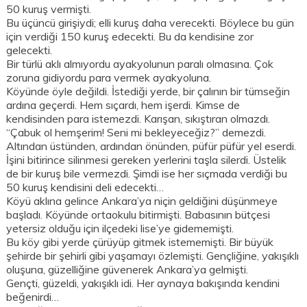
50 kuruş vermişti.
Bu üçüncü girişiydi; elli kuruş daha verecekti. Böylece bu gün
için verdiği 150 kuruş edecekti. Bu da kendisine zor
gelecekti.
Bir türlü aklı almıyordu ayakyolunun paralı olmasına. Çok
zoruna gidiyordu para vermek ayakyoluna.
Köyünde öyle değildi. İstediği yerde, bir çalının bir tümseğin
ardına geçerdi. Hem sıçardı, hem işerdi. Kimse de
kendisinden para istemezdi. Karışan, sıkıştıran olmazdı.
“Çabuk ol hemşerim! Seni mi bekleyeceğiz?” demezdi.
Altından üstünden, ardından önünden, püfür püfür yel eserdi.
İşini bitirince silinmesi gereken yerlerini taşla silerdi. Üstelik
de bir kuruş bile vermezdi. Şimdi ise her sıçmada verdiği bu
50 kuruş kendisini deli edecekti…
Köyü aklına gelince Ankara’ya niçin geldiğini düşünmeye
başladı. Köyünde ortaokulu bitirmişti. Babasının bütçesi
yetersiz olduğu için ilçedeki lise’ye gidememişti.
Bu köy gibi yerde çürüyüp gitmek istememişti. Bir büyük
şehirde bir şehirli gibi yaşamayı özlemişti. Gençliğine, yakışıklı
oluşuna, güzelliğine güvenerek Ankara’ya gelmişti.
Gençti, güzeldi, yakışıklı idi. Her aynaya bakışında kendini
beğenirdi…