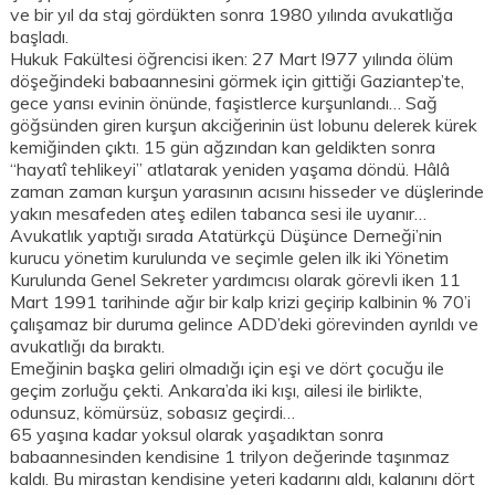
ve bir yıl da staj gördükten sonra 1980 yılında avukatlığa
başladı.
Hukuk Fakültesi öğrencisi iken: 27 Mart l977 yılında ölüm
döşeğindeki babaannesini görmek için gittiği Gaziantep’te,
gece yarısı evinin önünde, faşistlerce kurşunlandı… Sağ
göğsünden giren kurşun akciğerinin üst lobunu delerek kürek
kemiğinden çıktı. 15 gün ağzından kan geldikten sonra
“hayatî tehlikeyi” atlatarak yeniden yaşama döndü. Hâlâ
zaman zaman kurşun yarasının acısını hisseder ve düşlerinde
yakın mesafeden ateş edilen tabanca sesi ile uyanır…
Avukatlık yaptığı sırada Atatürkçü Düşünce Derneği’nin
kurucu yönetim kurulunda ve seçimle gelen ilk iki Yönetim
Kurulunda Genel Sekreter yardımcısı olarak görevli iken 11
Mart 1991 tarihinde ağır bir kalp krizi geçirip kalbinin % 70’i
çalışamaz bir duruma gelince ADD’deki görevinden ayrıldı ve
avukatlığı da bıraktı.
Emeğinin başka geliri olmadığı için eşi ve dört çocuğu ile
geçim zorluğu çekti. Ankara’da iki kışı, ailesi ile birlikte,
odunsuz, kömürsüz, sobasız geçirdi…
65 yaşına kadar yoksul olarak yaşadıktan sonra
babaannesinden kendisine 1 trilyon değerinde taşınmaz
kaldı. Bu mirastan kendisine yeteri kadarını aldı, kalanını dört