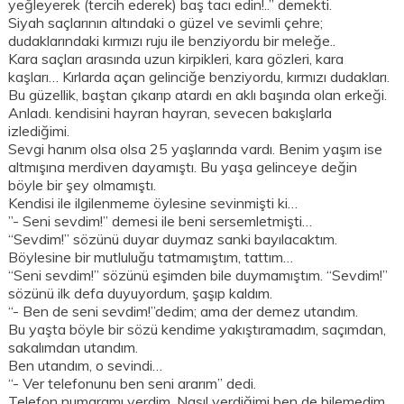
yeğleyerek (tercih ederek) baş tacı edin!..” demekti.
Siyah saçlarının altındaki o güzel ve sevimli çehre;
dudaklarındaki kırmızı ruju ile benziyordu bir meleğe..
Kara saçları arasında uzun kirpikleri, kara gözleri, kara
kaşları… Kırlarda açan gelinciğe benziyordu, kırmızı dudakları.
Bu güzellik, baştan çıkarıp atardı en aklı başında olan erkeği.
Anladı. kendisini hayran hayran, sevecen bakışlarla
izlediğimi.
Sevgi hanım olsa olsa 25 yaşlarında vardı. Benim yaşım ise
altmışına merdiven dayamıştı. Bu yaşa gelinceye değin
böyle bir şey olmamıştı.
Kendisi ile ilgilenmeme öylesine sevinmişti ki…
”- Seni sevdim!” demesi ile beni sersemletmişti…
“Sevdim!” sözünü duyar duymaz sanki bayılacaktım.
Böylesine bir mutluluğu tatmamıştım, tattım…
“Seni sevdim!” sözünü eşimden bile duymamıştım. “Sevdim!”
sözünü ilk defa duyuyordum, şaşıp kaldım.
“- Ben de seni sevdim!”dedim; ama der demez utandım.
Bu yaşta böyle bir sözü kendime yakıştıramadım, saçımdan,
sakalımdan utandım.
Ben utandım, o sevindi…
“- Ver telefonunu ben seni ararım” dedi.
Telefon numaramı verdim. Nasıl verdiğimi ben de bilemedim.