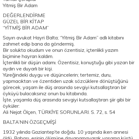
Yitmiş Bir Adam
DEĞERLENDİRME
GÜZEL BİR KİTAP
“YİTMİŞ BİR ADAM”
Sayın avukat Hayri Balta; “Yitmiş Bir Adam” adlı kitabını
zahmet edip bana da göndermiş.
Bir solukta okudum ve onun özentisiz, içtenlikli yazım
biçimine hayran kaldım.
İçtenlikli bir düşün adamı. Özentisiz, konuştuğu gibi yazan bir
aydın ve duyarlı bir kişi.
Yüreğindeki duygu ve düşüncelerin; tertemiz, duru,
yapmacıktan ve özentiden uzak sözcüklere dönüştüğünü
görecek, yaşam ile düş arasında sevgiyi kutsallaştıran bir
öyküyü bulacaksınız onun bu kitabında.
İşte, yaşamla düş arasında sevgiyi kutsallaştıran şiir gibi bir
öyküler:
Ali Nejat Ölçen, TÜRKİYE SORUNLARI. S. 72, s. 54
BALTA’NIN ÖZGEÇMİŞİ
1932 yılında Gaziantep’te doğdu. 10 yaşında iken annesi
öldü. Babası, eşinin ölümüne dayanamayarak yaşama küstü.