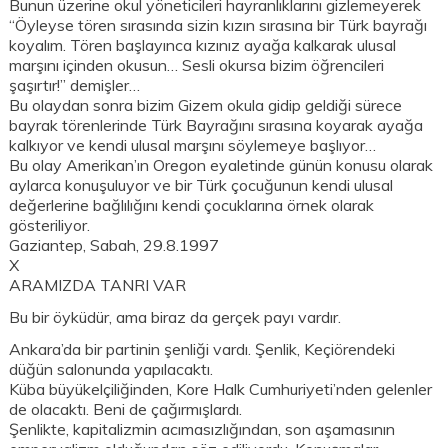
Bunun üzerine okul yöneticileri hayranlıklarını gizlemeyerek
“Öyleyse tören sırasında sizin kızın sırasına bir Türk bayrağı
koyalım. Tören başlayınca kızınız ayağa kalkarak ulusal
marşını içinden okusun… Sesli okursa bizim öğrencileri
şaşırtır!” demişler…
Bu olaydan sonra bizim Gizem okula gidip geldiği sürece
bayrak törenlerinde Türk Bayrağını sırasına koyarak ayağa
kalkıyor ve kendi ulusal marşını söylemeye başlıyor…
Bu olay Amerikan’ın Oregon eyaletinde günün konusu olarak
aylarca konuşuluyor ve bir Türk çocuğunun kendi ulusal
değerlerine bağlılığını kendi çocuklarına örnek olarak
gösteriliyor.
Gaziantep, Sabah, 29.8.1997
X
ARAMIZDA TANRI VAR
Bu bir öyküdür, ama biraz da gerçek payı vardır.
Ankara’da bir partinin şenliği vardı. Şenlik, Keçiörendeki
düğün salonunda yapılacaktı.
Küba büyükelçiliğinden, Kore Halk Cumhuriyeti’nden gelenler
de olacaktı. Beni de çağırmışlardı.
Şenlikte, kapitalizmin acımasızlığından, son aşamasının