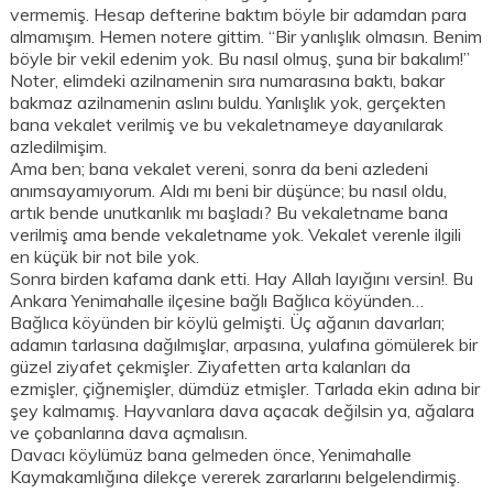
vermemiş. Hesap defterine baktım böyle bir adamdan para
almamışım. Hemen notere gittim. “Bir yanlışlık olmasın. Benim
böyle bir vekil edenim yok. Bu nasıl olmuş, şuna bir bakalım!”
Noter, elimdeki azilnamenin sıra numarasına baktı, bakar
bakmaz azilnamenin aslını buldu. Yanlışlık yok, gerçekten
bana vekalet verilmiş ve bu vekaletnameye dayanılarak
azledilmişim.
Ama ben; bana vekalet vereni, sonra da beni azledeni
anımsayamıyorum. Aldı mı beni bir düşünce; bu nasıl oldu,
artık bende unutkanlık mı başladı? Bu vekaletname bana
verilmiş ama bende vekaletname yok. Vekalet verenle ilgili
en küçük bir not bile yok.
Sonra birden kafama dank etti. Hay Allah layığını versin!. Bu
Ankara Yenimahalle ilçesine bağlı Bağlıca köyünden…
Bağlıca köyünden bir köylü gelmişti. Üç ağanın davarları;
adamın tarlasına dağılmışlar, arpasına, yulafına gömülerek bir
güzel ziyafet çekmişler. Ziyafetten arta kalanları da
ezmişler, çiğnemişler, dümdüz etmişler. Tarlada ekin adına bir
şey kalmamış. Hayvanlara dava açacak değilsin ya, ağalara
ve çobanlarına dava açmalısın.
Davacı köylümüz bana gelmeden önce, Yenimahalle
Kaymakamlığına dilekçe vererek zararlarını belgelendirmiş.