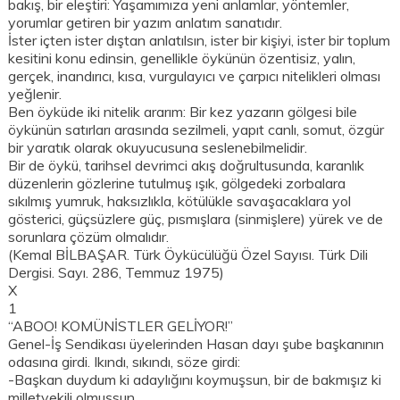
bakış, bir eleştiri: Yaşamımıza yeni anlamlar, yöntemler,
yorumlar getiren bir yazım anlatım sanatıdır.
İster içten ister dıştan anlatılsın, ister bir kişiyi, ister bir toplum
kesitini konu edinsin, genellikle öykünün özentisiz, yalın,
gerçek, inandırıcı, kısa, vurgulayıcı ve çarpıcı nitelikleri olması
yeğlenir.
Ben öyküde iki nitelik ararım: Bir kez yazarın gölgesi bile
öykünün satırları arasında sezilmeli, yapıt canlı, somut, özgür
bir yaratık olarak okuyucusuna seslenebilmelidir.
Bir de öykü, tarihsel devrimci akış doğrultusunda, karanlık
düzenlerin gözlerine tutulmuş ışık, gölgedeki zorbalara
sıkılmış yumruk, haksızlıkla, kötülükle savaşacaklara yol
gösterici, güçsüzlere güç, pısmışlara (sinmişlere) yürek ve de
sorunlara çözüm olmalıdır.
(Kemal BİLBAŞAR. Türk Öykücülüğü Özel Sayısı. Türk Dili
Dergisi. Sayı. 286, Temmuz 1975)
X
1
“ABOO! KOMÜNİSTLER GELİYOR!”
Genel-İş Sendikası üyelerinden Hasan dayı şube başkanının
odasına girdi. Ikındı, sıkındı, söze girdi:
-Başkan duydum ki adaylığını koymuşsun, bir de bakmışız ki
milletvekili olmuşsun.