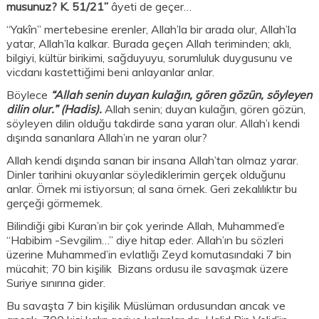
musunuz? K. 51/21”
âyeti de geçer…
“Yakîn” mertebesine erenler, Allah’la bir arada olur, Allah’la
yatar, Allah’la kalkar. Burada geçen Allah teriminden; aklı,
bilgiyi, kültür birikimi, sağduyuyu, sorumluluk duygusunu ve
vicdanı kastettiğimi beni anlayanlar anlar.
Böylece
“Allah senin duyan kulağın, gören gözün, söyleyen
dilin olur.” (Hadis).
Allah senin; duyan kulağın, gören gözün,
söyleyen dilin olduğu takdirde sana yararı olur. Allah’ı kendi
dışında sananlara Allah’ın ne yararı olur?
Allah kendi dışında sanan bir insana Allah’tan olmaz yarar.
Dinler tarihini okuyanlar söylediklerimin gerçek olduğunu
anlar. Örnek mi istiyorsun; al sana örnek. Geri zekalılıktır bu
gerçeği görmemek.
Bilindiği gibi Kuran’ın bir çok yerinde Allah, Muhammed’e
“Habibim -Sevgilim…” diye hitap eder. Allah’ın bu sözleri
üzerine Muhammed’in evlatlığı Zeyd komutasındaki 7 bin
mücahit; 70 bin kişilik Bizans ordusu ile savaşmak üzere
Suriye sınırına gider.
Bu savaşta 7 bin kişilik Müslüman ordusundan ancak ve