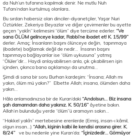
da Nuh’un tufanına kapılmak denir. Ne mutlu Nuh
Tufanı’ndan kurtulmuş olanlara..
Bu sırdan habersiz olan dinciler-diyanetçiler, Yaşar Nuri
Öztürkler, Zekeriya Beyazlar ve diğer çevirmenler bu ayette
geçen “yakîn” kelimesini “ölüm” diye tercüme ederler.
“Ve
sana ÖLÜM gelinceye kadar, Rabbi’ne ibadet et! K. 15/99”
derler. Amaç: İnsanların başını ölünceye değin, tapınmaya
(ibadete) bağlamak değil de nedir… İnsanın başını
tapınmaya bağlayanlar ise “ölüm uykusuna” yatmış
“Ölüler”dir… Haydi anlayabilirsen anla, çık çıkabilirsen işin
içinden, çıkınca bana açıklamayı da unutma…
Şimdi di sana bir soru Burhan kardeşim: “İnsana; Allah mı
yakın, ölüm mü yakın?” Elbette Allah; insana, ölümden daha
yakın…
Hâla anlamadınızsa bir de Kuran’daki
“Andolsun… Biz insana
şah damarından daha yakınız. K. 50/16”
âyetine bakın.
Allah’ın bulunduğu yerde “ölüm”ü aramayın sakın…
“Hakkel yakîn” mertebesine erenlerde (Ermiş, insan-ı kâmil,
olgun insan…)
“Allah, kişinin kalbi ile kendisi arasına girer. K.
8/24”
ve bu nedenle yine Kuran’da:
“İçinizdedir… Görmüyor