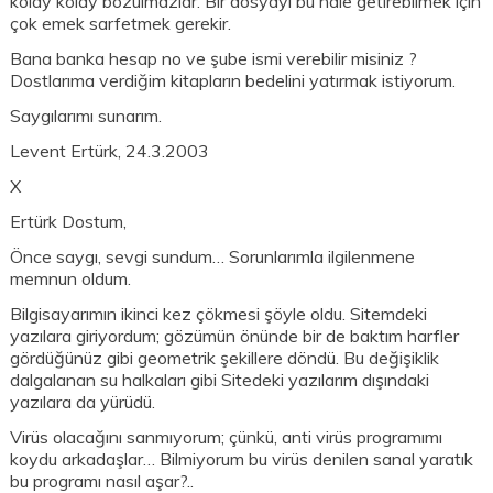
kolay kolay bozulmazlar. Bir dosyayı bu hale getirebilmek için
çok emek sarfetmek gerekir.
Bana banka hesap no ve şube ismi verebilir misiniz ?
Dostlarıma verdiğim kitapların bedelini yatırmak istiyorum.
Saygılarımı sunarım.
Levent Ertürk, 24.3.2003
X
Ertürk Dostum,
Önce saygı, sevgi sundum… Sorunlarımla ilgilenmene
memnun oldum.
Bilgisayarımın ikinci kez çökmesi şöyle oldu. Sitemdeki
yazılara giriyordum; gözümün önünde bir de baktım harfler
gördüğünüz gibi geometrik şekillere döndü. Bu değişiklik
dalgalanan su halkaları gibi Sitedeki yazılarım dışındaki
yazılara da yürüdü.
Virüs olacağını sanmıyorum; çünkü, anti virüs programımı
koydu arkadaşlar… Bilmiyorum bu virüs denilen sanal yaratık
bu programı nasıl aşar?..