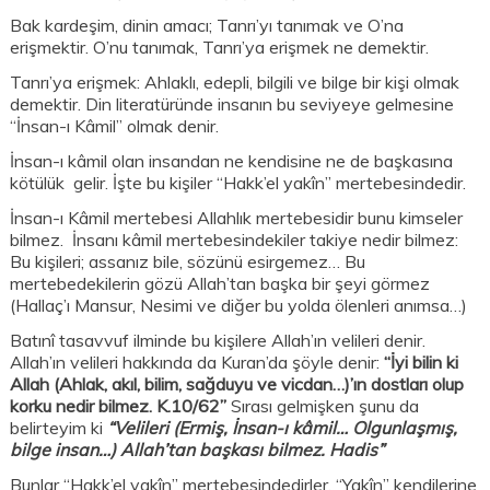
Bak kardeşim, dinin amacı; Tanrı’yı tanımak ve O’na
erişmektir. O’nu tanımak, Tanrı’ya erişmek ne demektir.
Tanrı’ya erişmek: Ahlaklı, edepli, bilgili ve bilge bir kişi olmak
demektir. Din literatüründe insanın bu seviyeye gelmesine
“İnsan-ı Kâmil” olmak denir.
İnsan-ı kâmil olan insandan ne kendisine ne de başkasına
kötülük gelir. İşte bu kişiler “Hakk’el yakîn” mertebesindedir.
İnsan-ı Kâmil mertebesi Allahlık mertebesidir bunu kimseler
bilmez. İnsanı kâmil mertebesindekiler takiye nedir bilmez:
Bu kişileri; assanız bile, sözünü esirgemez… Bu
mertebedekilerin gözü Allah’tan başka bir şeyi görmez
(Hallaç’ı Mansur, Nesimi ve diğer bu yolda ölenleri anımsa…)
Batınî tasavvuf ilminde bu kişilere Allah’ın velileri denir.
Allah’ın velileri hakkında da Kuran’da şöyle denir:
“İyi bilin ki
Allah (Ahlak, akıl, bilim, sağduyu ve vicdan…)’ın dostları olup
korku nedir bilmez. K.10/62”
Sırası gelmişken şunu da
belirteyim ki
“Velileri (Ermiş, İnsan-ı kâmil… Olgunlaşmış,
bilge insan…) Allah’tan başkası bilmez. Hadis”
Bunlar “Hakk’el yakîn” mertebesindedirler. “Yakîn” kendilerine