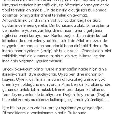
kimyasal terimleri bilmediği gibi, tıp öğrenimi görmeyenler de
tıbbî terimleri anlamaz. Din de bir ilim olduğu için bu konuda
çalışması olmayanlar dinsel terimleri anlayamaz.
Anlayabilmek için din ilmini vahiyci açıdan değil de akılcı
açıdan incelemesi gerekir. Din konusunda akılcı bir araştırma
ve inceleme yapmayan kişi; dinin; insan ruhunu geliştirici,
eğitici önemini karayamaz. Bunlar bağlı odluları dinin kutsal
kitaplarında denilenleri yaptıkları takdirde Allah’ın nezdinde
saygınlık kazanacakları sanarlar ki buna dinî taklidi denir. Bu
inanış insana yalancı (kazip) bir huzur verir… Önemli olan dinî
taklididir. Yani din kurumunun; akılcı, ahlakçı, bilimsel açıdan
incelenip yaşama uygulanmasıdır.
Birçok okuyucum bana; “Dine inanmadığın halde niçin dinle
ilgileniyorsun!” diye suçluyorlar. Oysa ben dine inanan bir
kişiyim. Öyle ki din ilminin, insanın ahlaksal eğitiminde, çok
önemli yeri olduğuna inanıyorum. Ama ben din kuralları içinde
günümüz ahlak, bilim, hukuk bilimine ters düşen kuralları da
ters düşmeyenleri de belirliyorum. Değimli ki yaratan (Doğa)
bize akıl vermiş bu aklımızı kullanıp çalıştırmak yükümlüyüz…
İşte biz bu yazımızda bu konuyu açıklamaya çalışacağız.
Bilmediklerimiz, yanılgılarımız olabilir. Bu konuda