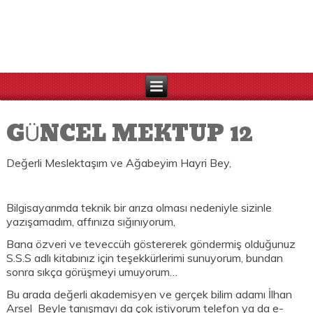
GÜNCEL MEKTUP 12
Değerli Meslektaşım ve Ağabeyim Hayri Bey,
Bilgisayarımda teknik bir arıza olması nedeniyle sizinle
yazışamadım, affınıza sığınıyorum,
Bana özveri ve teveccüh göstererek göndermiş olduğunuz
S.S.S adlı kitabınız için teşekkürlerimi sunuyorum, bundan
sonra sıkça görüşmeyi umuyorum…
Bu arada değerli akademisyen ve gerçek bilim adamı İlhan
Arsel Beyle tanışmayı da çok istiyorum telefon ya da e-