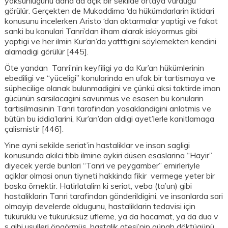
yoksunlugunu daha da açik bir sekilde ortaya vurdugu
görülür. Gerçekten de Mukaddima ‘da hükümdarlarin iktidari
konusunu incelerken Aristo ‘dan aktarmalar yaptigi ve fakat
sanki bu konulari Tanri’dan ilham alarak iskiyormus gibi
yaptigi ve her ilmin Kur’an’da yatttigini söylemekten kendini
alamadigi görülür [445].
Öte yandan Tanri’nin keyfiligi ya da Kur’an hükümlerinin
ebediligi ve “yüceligi” konularinda en ufak bir tartismaya ve
süphecilige olanak bulunmadigini ve çünkü aksi taktirde iman
gücünün sarsilacagini savunmus ve esasen bu konularin
tartisilmasinin Tanri tarafindan yasaklandigini anlatmis ve
bütün bu iddia’larini, Kur’an’dan aldigi ayet’lerle kanitlamaga
çalismistir [446].
Yine ayni sekilde seriat’in hastaliklar ve insan sagligi
konusunda akilci tibb ilmine aykiri düsen esaslarina “Hayir”
diyecek yerde bunlari “Tanri ve peygamber” emirleriyle
açiklar olmasi onun tiyneti hakkinda fikir vermege yeter bir
baska örnektir. Hatirlatalim ki seriat, veba (ta’un) gibi
hastaliklarin Tanri tarafindan gönderildigini, ve insanlarda sari
olmayip develerde oldugunu, hastaliklarin tedavisi için
tükürüklü ve tükürüksüz üfleme, ya da hacamat, ya da dua v
s gibi usulleri öngörmüs, hastalik atesi’nin günah döktügünü