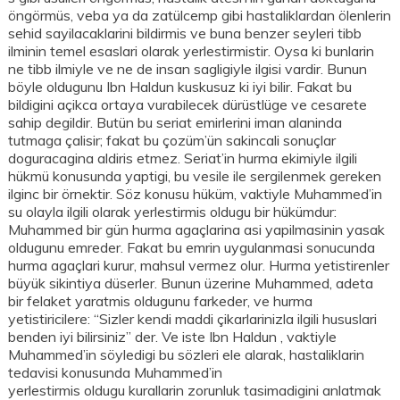
öngörmüs, veba ya da zatülcemp gibi hastaliklardan ölenlerin
sehid sayilacaklarini bildirmis ve buna benzer seyleri tibb
ilminin temel esaslari olarak yerlestirmistir. Oysa ki bunlarin
ne tibb ilmiyle ve ne de insan sagligiyle ilgisi vardir. Bunun
böyle oldugunu Ibn Haldun kuskusuz ki iyi bilir. Fakat bu
bildigini açikca ortaya vurabilecek dürüstlüge ve cesarete
sahip degildir. Butün bu seriat emirlerini iman alaninda
tutmaga çalisir; fakat bu çozüm’ün sakincali sonuçlar
doguracagina aldiris etmez. Seriat’in hurma ekimiyle ilgili
hükmü konusunda yaptigi, bu vesile ile sergilenmek gereken
ilginc bir örnektir. Söz konusu hüküm, vaktiyle Muhammed’in
su olayla ilgili olarak yerlestirmis oldugu bir hükümdur:
Muhammed bir gün hurma agaçlarina asi yapilmasinin yasak
oldugunu emreder. Fakat bu emrin uygulanmasi sonucunda
hurma agaçlari kurur, mahsul vermez olur. Hurma yetistirenler
büyük sikintiya düserler. Bunun üzerine Muhammed, adeta
bir felaket yaratmis oldugunu farkeder, ve hurma
yetistiricilere: “Sizler kendi maddi çikarlarinizla ilgili hususlari
benden iyi bilirsiniz” der. Ve iste Ibn Haldun , vaktiyle
Muhammed’in söyledigi bu sözleri ele alarak, hastaliklarin
tedavisi konusunda Muhammed’in
yerlestirmis oldugu kurallarin zorunluk tasimadigini anlatmak