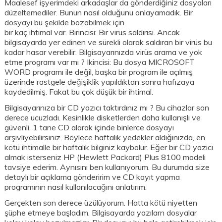
Maalesef işyerimdeki arkadaşlar da gönderdiğiniz dosyaları
düzeltemediler. Bunun nasıl olduğunu anlayamadık. Bir
dosyayı bu şekilde bozabilmek için
bir kaç ihtimal var. Birincisi: Bir virüs saldırısı. Ancak
bilgisayarda yer edinen ve sürekli olarak saldıran bir virüs bu
kadar hasar verebilir. Bilgisayarınızda virüs arama ve yok
etme programı var mı ? Ikincisi: Bu dosya MICROSOFT
WORD programı ile değil, başka bir program ile açılmış
üzerinde rastgele değişiklik yapıldıktan sonra hafızaya
kaydedilmiş. Fakat bu çok düşük bir ihtimal.
Bilgisayarınıza bir CD yazıcı taktırdınız mı ? Bu cihazlar son
derece ucuzladı. Kesinlikle disketlerden daha kullanışlı ve
güvenli. 1 tane CD alarak içinde binlerce dosyayı
arşivliyebilirsiniz. Böylece haftalık yedekler aldığınızda, en
kötü ihtimalle bir haftalık bilginiz kaybolur. Eğer bir CD yazıcı
almak isterseniz HP (Hewlett Packard) Plus 8100 modeli
tavsiye ederim. Aynısını ben kullanıyorum. Bu durumda size
detaylı bir açıklama gönderirim ve CD kayıt yapma
programının nasıl kullanılacağını anlatırım.
Gerçekten son derece üzülüyorum. Hatta kötü niyetten
şüphe etmeye başladım. Bilgisayarda yazılarn dosyalar