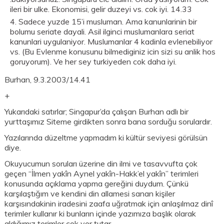
ileri bir ulke. Ekonomisi, gelir duzeyi vs. cok iyi. 14.33
Sadece yuzde 15’i musluman. Ama kanunlarinin bir
bolumu seriate dayali. Asil ilginci muslumanlara seriat
kanunlari uygulaniyor. Muslumanlar 4 kadinla evlenebiliyor
vs. (Bu Evlenme konusunu bilmediginiz icin sizi su anlik hos
goruyorum). Ve her sey turkiyeden cok daha iyi.
Burhan, 9.3.2003/14.41
+
Yukarıdaki satırlar; Singapur’da çalışan Burhan adlı bir
yurttaşımız Siteme girdikten sonra bana sorduğu sorulardır.
Yazılarında düzeltme yapmadım ki kültür seviyesi görülsün
diye.
Okuyucumun soruları üzerine din ilmi ve tasavvufta çok
geçen “İlmen yakîn Aynel yakîn-Hakk’el yakîn” terimleri
konusunda açıklama yapma gereğini duydum. Çünkü
karşılaştığım ve kendini din allamesi sanan kişiler
karşısındakinin iradesini zaafa uğratmak için anlaşılmaz dinî
terimler kullanır ki bunların içinde yazımıza başlık olarak
aldığımız terimler çok yer tutar.