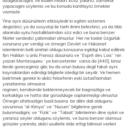
asagilatacagini, ve kisileri miskin, kötü, yalanci, sahtekar
yapacagini söylemis ve bu konuda kanitlayici örnekler
vermistir.
Yine ayni düsünürlerin etkisiyledir ki egitim sistemini
degistirici, ya da sosyoloji ile tarih ilmini birlestirici, ya da tibb
alaninda uyku hastaliklarindan söz edici ve buna benzer
fikirler serdedici çalismalari olmustur. Her ne kadar özgürlük
sorununa yer verdigi ve örnegin Devlet ve Hükümet
islemlerinin belli sinirlari oldugu konusuna egildigi kabul edilirek
Ibn Haldun ‘u ünlü Fransiz düsünürü ve “Esprit des Lois” ‘nin
yazari Montesquieu ‘ ye benzetenler varsa da [440], biraz
ilerde gorecegimiz gibi, bu da onun bulusu degil fakat ayni
kaynaklardan edindigi bilgilerle isledigi bir seydir. Ve hemen
belirtmek gerekir ki akilci felsefenin eski üstad’larindan
yararlanmis olmasina
ragmen, kendisinde beklenmeyecek bir bagnazliga ve
korkakliga ve hatta dar görüslülüge saplanmisligi olmustur.
Örnegin sihirbazligin basli basina bir dilim dali oldugunu
savunmus “al-Kimya” ve “Nucum” bilgilerine gerek
bulunmadigini, ve “Fizik” ve “Tabiat” bilimlerinin dine aykiri ve
yararsiz seyler oldugunu söylemis, ve buna benzer olumsuz
görüsler yaninda, akilci usullerle elde ettigi bilimsel verileri