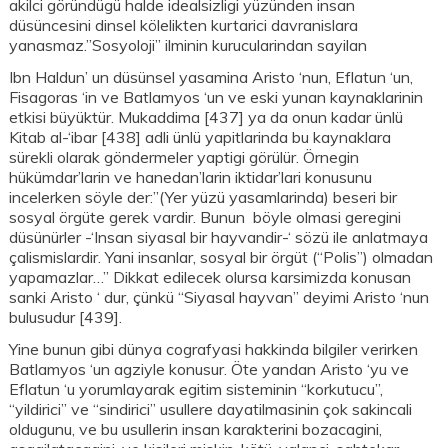
akilci göründügü halde idealsizligi yüzünden insan
düsüncesini dinsel kölelikten kurtarici davranislara
yanasmaz.”Sosyoloji” ilminin kurucularindan sayilan
Ibn Haldun’ un düsünsel yasamina Aristo ‘nun, Eflatun ‘un,
Fisagoras ‘in ve Batlamyos ‘un ve eski yunan kaynaklarinin
etkisi büyüktür. Mukaddima [437] ya da onun kadar ünlü
Kitab al-‘ibar [438] adli ünlü yapitlarinda bu kaynaklara
sürekli olarak göndermeler yaptigi görülür. Örnegin
hükümdar’larin ve hanedan’larin iktidar’lari konusunu
incelerken söyle der:”(Yer yüzü yasamlarinda) beseri bir
sosyal örgüte gerek vardir. Bunun böyle olmasi geregini
düsünürler -‘Insan siyasal bir hayvandir-‘ sözü ile anlatmaya
çalismislardir. Yani insanlar, sosyal bir örgüt (“Polis”) olmadan
yapamazlar…” Dikkat edilecek olursa karsimizda konusan
sanki Aristo ‘ dur, çünkü “Siyasal hayvan” deyimi Aristo ‘nun
bulusudur [439].
Yine bunun gibi dünya cografyasi hakkinda bilgiler verirken
Batlamyos ‘un agziyle konusur. Öte yandan Aristo ‘yu ve
Eflatun ‘u yorumlayarak egitim sisteminin “korkutucu”,
“yildirici” ve “sindirici” usullere dayatilmasinin çok sakincali
oldugunu, ve bu usullerin insan karakterini bozacagini,