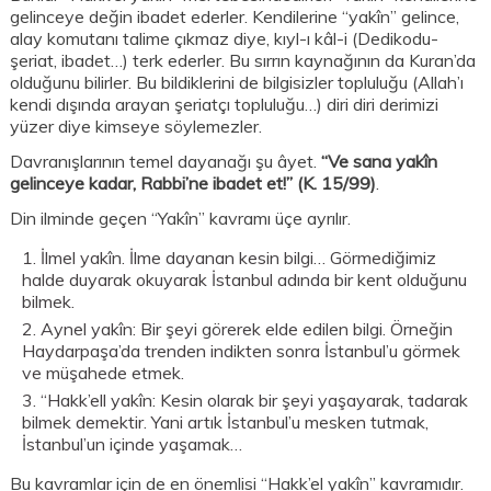
gelinceye değin ibadet ederler. Kendilerine “yakîn” gelince,
alay komutanı talime çıkmaz diye, kıyl-ı kâl-i (Dedikodu-
şeriat, ibadet…) terk ederler. Bu sırrın kaynağının da Kuran’da
olduğunu bilirler. Bu bildiklerini de bilgisizler topluluğu (Allah’ı
kendi dışında arayan şeriatçı topluluğu…) diri diri derimizi
yüzer diye kimseye söylemezler.
Davranışlarının temel dayanağı şu âyet.
“Ve sana yakîn
gelinceye kadar, Rabbi’ne ibadet et!” (K. 15/99)
.
Din ilminde geçen “Yakîn” kavramı üçe ayrılır.
İlmel yakîn. İlme dayanan kesin bilgi… Görmediğimiz
halde duyarak okuyarak İstanbul adında bir kent olduğunu
bilmek.
Aynel yakîn: Bir şeyi görerek elde edilen bilgi. Örneğin
Haydarpaşa’da trenden indikten sonra İstanbul’u görmek
ve müşahede etmek.
“Hakk’ell yakîn: Kesin olarak bir şeyi yaşayarak, tadarak
bilmek demektir. Yani artık İstanbul’u mesken tutmak,
İstanbul’un içinde yaşamak…
Bu kavramlar için de en önemlisi “Hakk’el yakîn” kavramıdır.