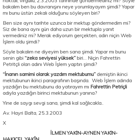
noktalı, virgüllü, 2.3.2003 tarihinde göndermediniz mi? Söyle
bakalım ben bu davranışını neye yorumlayayım şimdi? Yapar
mı bunu üstün zekalı olduğunu söyleyen biri?
Ben size aynı tarihte uzunca bir mektup göndermedim mi?
Siz de bana aynı gün daha uzun bir mektupla yanıt
vermediniz mi? Merak ediyorum gerçekten, adın niçin Web
İşlem oldu şimdi?
Söyle bakalım ne diyeyim ben sana şimdi. Yapar mı bunu
senin gibi
“zeka seviyesi yüksek”
biri… Niçin Fahrettin
Petritçli olan adını Web İşlem yaptın şimdi?
“İnanın samimi olarak yazdım mektubumu”
demiştin ikinci
mektubunun ikinci paragrafının başında. Web İşlem adında
yazdığın bu mektubunu da yatırayım mı
Fahrettin Petriçli
adıyla yazdığın birinci mektubunun yanına?
Yine de saygı sevgi sana, şimdi kal sağlıcakla..
Av. Hayri Balta, 25.3.2003
X
İLMEN YAKîN-AYNEN YAKîN-
HAKK’EL YAKÎN