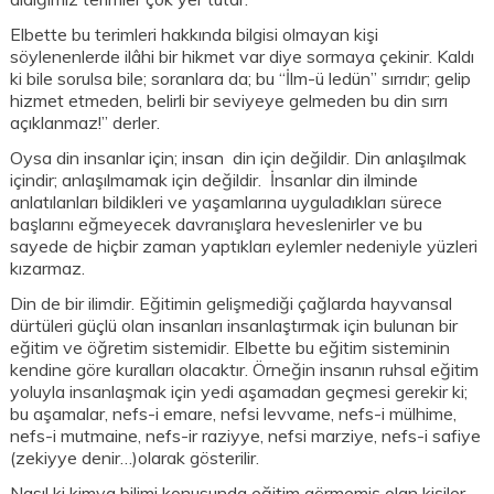
Elbette bu terimleri hakkında bilgisi olmayan kişi
söylenenlerde ilâhi bir hikmet var diye sormaya çekinir. Kaldı
ki bile sorulsa bile; soranlara da; bu “İlm-ü ledün” sırrıdır; gelip
hizmet etmeden, belirli bir seviyeye gelmeden bu din sırrı
açıklanmaz!” derler.
Oysa din insanlar için; insan din için değildir. Din anlaşılmak
içindir; anlaşılmamak için değildir. İnsanlar din ilminde
anlatılanları bildikleri ve yaşamlarına uyguladıkları sürece
başlarını eğmeyecek davranışlara heveslenirler ve bu
sayede de hiçbir zaman yaptıkları eylemler nedeniyle yüzleri
kızarmaz.
Din de bir ilimdir. Eğitimin gelişmediği çağlarda hayvansal
dürtüleri güçlü olan insanları insanlaştırmak için bulunan bir
eğitim ve öğretim sistemidir. Elbette bu eğitim sisteminin
kendine göre kuralları olacaktır. Örneğin insanın ruhsal eğitim
yoluyla insanlaşmak için yedi aşamadan geçmesi gerekir ki;
bu aşamalar, nefs-i emare, nefsi levvame, nefs-i mülhime,
nefs-i mutmaine, nefs-ir raziyye, nefsi marziye, nefs-i safiye
(zekiyye denir…)olarak gösterilir.
Nasıl ki kimya bilimi konusunda eğitim görmemiş olan kişiler