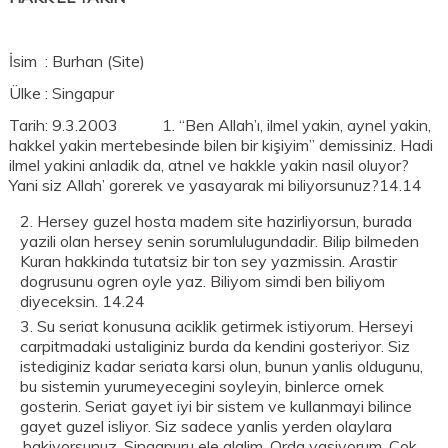
İsim : Burhan (Site)
Ülke : Singapur
Tarih: 9.3.2003 1. “Ben Allah’ı, ilmel yakin, aynel yakin,
hakkel yakin mertebesinde bilen bir kişiyim” demissiniz. Hadi
ilmel yakini anladik da, atnel ve hakkle yakin nasil oluyor?
Yani siz Allah’ gorerek ve yasayarak mi biliyorsunuz?14.14
Hersey guzel hosta madem site hazirliyorsun, burada
yazili olan hersey senin sorumlulugundadir. Bilip bilmeden
Kuran hakkinda tutatsiz bir ton sey yazmissin. Arastir
dogrusunu ogren oyle yaz. Biliyom simdi ben biliyom
diyeceksin. 14.24
Su seriat konusuna aciklik getirmek istiyorum. Herseyi
carpitmadaki ustaliginiz burda da kendini gosteriyor. Siz
istediginiz kadar seriata karsi olun, bunun yanlis oldugunu,
bu sistemin yurumeyecegini soyleyin, binlerce ornek
gosterin. Seriat gayet iyi bir sistem ve kullanmayi bilince
gayet guzel isliyor. Siz sadece yanlis yerden olaylara
.bakiyorsunuz. Singapuru ele alalim. Orda yasiyorum. Cok