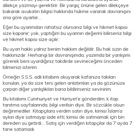
dilekçe yazmayı gerektirir. Bir yargıç önüne gelen dilekçeye
bakarak avukatın bilgisi hakkında hükme vararak davranışını
ona göre ayarlar…
Eğer bu uyarımdan rahatsız olursanız bilgi ve hikmet kapısı
size kapanır; yok, yaptığım bu uyarının değerini bilirseniz bilgi
ve hikmet kapısı size açılır.
Bu uyarı hakkı yalnız benim hakkım değildir. Bu hak sizin de
hakkınızdır. Herhangi bir davranışımda, yazımda bir yanlışımı
görerek beni uyardığınız takdirde sevineceğimi önceden
bilmenizi isterim.
Örneğin S.S.S. adlı kitabımı okuyarak kafanıza takılan
konuları, ya da size ters gelen anlatımları ya da gözünüze
çarpan diğer yanlışlıkları bana bildirirseniz sevinirim.
Bu kitabımı Cumhuriyet ve Hürriyet’e gönderdim; k itap
tanıtma sayfalarında, bilgi verilsin diye. Bir sözcükle olsun
değinmediler. Kitapçılara verdim satın diye, kimisi İslam’a
aykırı diye satmayıp iade etti; kimisi de satmamak için bin
dereden su getirdi… Satış için verdiğim kitapçılar da 7 ayda 7
tane satamadı.