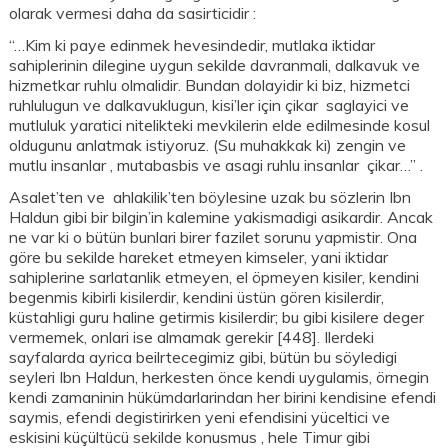
olarak vermesi daha da sasirticidir :
“…Kim ki paye edinmek hevesindedir, mutlaka iktidar
sahiplerinin dilegine uygun sekilde davranmali, dalkavuk ve
hizmetkar ruhlu olmalidir. Bundan dolayidir ki biz, hizmetci
ruhlulugun ve dalkavuklugun, kisi’ler için çikar saglayici ve
mutluluk yaratici nitelikteki mevkilerin elde edilmesinde kosul
oldugunu anlatmak istiyoruz. (Su muhakkak ki) zengin ve
mutlu insanlar , mutabasbis ve asagi ruhlu insanlar çikar…” .
Asalet’ten ve ahlakilik’ten böylesine uzak bu sözlerin Ibn
Haldun gibi bir bilgin’in kalemine yakismadigi asikardir. Ancak
ne var ki o bütün bunlari birer fazilet sorunu yapmistir. Ona
göre bu sekilde hareket etmeyen kimseler, yani iktidar
sahiplerine sarlatanlik etmeyen, el öpmeyen kisiler, kendini
begenmis kibirli kisilerdir, kendini üstün gören kisilerdir,
küstahligi guru haline getirmis kisilerdir; bu gibi kisilere deger
vermemek, onlari ise almamak gerekir [448]. Ilerdeki
sayfalarda ayrica beilrtecegimiz gibi, bütün bu söyledigi
seyleri Ibn Haldun, herkesten önce kendi uygulamis, örnegin
kendi zamaninin hükümdarlarindan her birini kendisine efendi
saymis, efendi degistirirken yeni efendisini yüceltici ve
eskisini küçültücü sekilde konusmus , hele Timur gibi