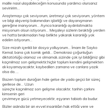
maille nasıl ulaşabileceğim konusunda yardımcı olursanız
sevinirim…
Araştırmayı çok seviyorum, üretmeyi çok seviyorum, yöntem
ve bilgi alışverişi bakımından işbirliği ve dayanışmanın
gereğine inanıyorum… Ayrıca karanlığı aydınlatmakta
misyonum olsun istiyorum… Meşaleyi sizlerin bıraktığı yerden
ve hatta bırakmadan hep birlikte yakarak karanlığı yok
edelim istiyorum…
Size mizah içerikli bir dosya yolluyorum… İmam ile Sayko
Kemal, bana çok komik geldi… Demokrasi çoğunluğun
diktatörlüğü olamaz ve olmamalı..sizinde çok iyi bildiğiniz gibi
kaçınılmaz son gelişmektir,hiçbir toplum kendini gelişmekten
alı koyamayacaktır, kaybedilen zamana ve canlara yazık
olsa da…..
Bazen toplum durağan hale gelse de yada geçici bir süreç
gerilese de… Uzun
süreçte kaçınılmaz son gelişme olacaktır, tarihin çarkını
kimsenin geri
çevirmeye gücü yetmeyecektir, eşyanın tabiatı da budur.
Bizler aslında bir an evvel insanlığın hak ettiği yere ve