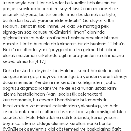
üzere söyle der:”Her ne kadar bu kurallar tibb ilmi’nin bir
parçasi sayilmakla beraber, sayet kisi ?anri’nin inayetine
erismek istiyorsa, bu tür emirler iman beslemek sartiyle,
bunlardan büyük yararlar elde edebilir”. Görülüyor ki Ibn
Haldun , seriat’in tibb ilmine, ve akla ve mantiga pek
sigmayan söz konusu hükümlerini “iman” alaninda
güçlendirmis ve halk tarafindan benimsenmesine hizmet
etmistir. Hatta bununla da kalmamis bir de bunlarin “Tibbu’n
Nebi” adi altinda, yani “peygamberden gelme tibb bilimi”
olarak müslüman üilkelerde egitim programlarina alinmasina
sebeb olmustur[447].
Daha baska bir deyimle Ibn Haldun , seriat hükümlerini akil
süzgecinden geçirmeyi ve insanliga bu yönden yararli olmayi
düsünmemistir. Kendisini ne seriat’in köleliginden ( daha
dogrusu dogmacilik’tan) ve ne de eski Yunan üstad’larini
izleme hastaligindan (yani iskolastik gelenekten)
kurtaramamis, bu cesareti kendisinde bulamamistir.
Idealizm’den ve insancil egilimlerden yoksunlugu, ve hele
insan karakterini kücültücü davranislara saplanmisligi oldukca
sasirtici’dir. Hele Mukaddima adli kitabinda, kendi yasami
boyunca izlemis oldugu olumsuz kurallari, sanki bunlar
övünülecek seylermis gibi göstermesi ve baskalarina ögüt