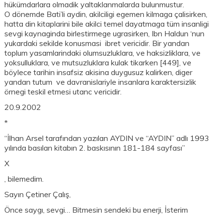
hükümdarlara olmadik yaltaklanmalarda bulunmustur.
O dönemde Bati’li aydin, akilciligi egemen kilmaga çalisirken,
hatta din kitaplarini bile akilci temel dayatmaga tüm insanligi
sevgi kaynaginda birlestirmege ugrasirken, Ibn Haldun ‘nun
yukardaki sekilde konusmasi ibret vericidir. Bir yandan
toplum yasamlarindaki olumsuzluklara, ve haksizliklara, ve
yoksulluklara, ve mutsuzluklara kulak tikarken [449], ve
böylece tarihin insafsiz akisina duygusuz kalirken, diger
yandan tutum ve davranislariyle insanlara karaktersizlik
örnegi teskil etmesi utanc vericidir.
20.9.2002
*
“İlhan Arsel tarafından yazılan AYDIN ve “AYDIN” adlı 1993
yılında basılan kitabın 2. baskısının 181-184 sayfası”
X
, bilemedim.
Sayın Çetiner Çalış,
Önce saygı, sevgi… Bitmesin sendeki bu enerji, İsterim