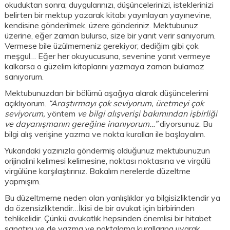
okuduktan sonra; duygularınızı, düşüncelerinizi, isteklerinizi
belirten bir mektup yazarak kitabı yayınlayan yayınevine,
kendisine gönderilmek, üzere gönderiniz. Mektubunuz
üzerine, eğer zaman bulursa, size bir yanıt verir sanıyorum.
Vermese bile üzülmemeniz gerekiyor; dediğim gibi çok
meşgul… Eğer her okuyucusuna, sevenine yanıt vermeye
kalkarsa o güzelim kitaplarını yazmaya zaman bulamaz
sanıyorum.
Mektubunuzdan bir bölümü aşağıya alarak düşüncelerimi
açıklıyorum.
“Araştırmayı çok seviyorum, üretmeyi çok
seviyorum,
yöntem
ve bilgi alışverişi bakımından işbirliği
ve dayanışmanın gereğine inanıyorum…”
diyorsunuz. Bu
bilgi alış verişine yazma ve nokta kuralları ile başlayalım.
Yukarıdaki yazınızla göndermiş olduğunuz mektubunuzun
orijinalini kelimesi kelimesine, noktası noktasına ve virgülü
virgülüne karşılaştırınız. Bakalım nerelerde düzeltme
yapmışım.
Bu düzeltmeme neden olan yanlışlıklar ya bilgisizliktendir ya
da özensizliktendir…İkisi de bir avukat için birbirinden
tehlikelidir. Çünkü avukatlık hepsinden önemlisi bir hitabet
sanatını ve de yazma ve noktalama kurallarına uyarak