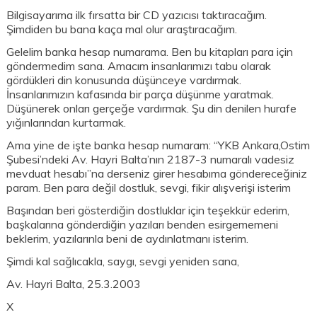
Bilgisayarıma ilk fırsatta bir CD yazıcısı taktıracağım.
Şimdiden bu bana kaça mal olur araştıracağım.
Gelelim banka hesap numarama. Ben bu kitapları para için
göndermedim sana. Amacım insanlarımızı tabu olarak
gördükleri din konusunda düşünceye vardırmak.
İnsanlarımızın kafasında bir parça düşünme yaratmak.
Düşünerek onları gerçeğe vardırmak. Şu din denilen hurafe
yığınlarından kurtarmak.
Ama yine de işte banka hesap numaram: “YKB Ankara,Ostim
Şubesi’ndeki Av. Hayri Balta’nın 2187-3 numaralı vadesiz
mevduat hesabı”na derseniz girer hesabıma göndereceğiniz
param. Ben para değil dostluk, sevgi, fikir alışverişi isterim
Başından beri gösterdiğin dostluklar için teşekkür ederim,
başkalarına gönderdiğin yazıları benden esirgememeni
beklerim, yazılarınla beni de aydınlatmanı isterim.
Şimdi kal sağlıcakla, saygı, sevgi yeniden sana,
Av. Hayri Balta, 25.3.2003
X