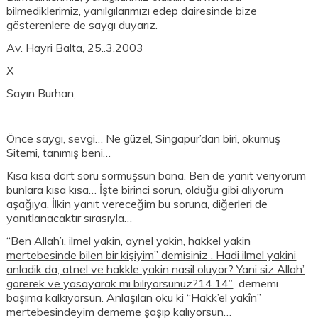
bilmediklerimiz, yanılgılarımızı edep dairesinde bize
gösterenlere de saygı duyarız.
Av. Hayri Balta, 25..3.2003
X
Sayın Burhan,
Önce saygı, sevgi… Ne güzel, Singapur’dan biri, okumuş
Sitemi, tanımış beni…
Kısa kısa dört soru sormuşsun bana. Ben de yanıt veriyorum
bunlara kısa kısa… İşte birinci sorun, olduğu gibi alıyorum
aşağıya. İlkin yanıt vereceğim bu soruna, diğerleri de
yanıtlanacaktır sırasıyla…
“Ben Allah’ı, ilmel yakin, aynel yakin, hakkel yakin
mertebesinde bilen bir kişiyim” demisiniz . Hadi ilmel yakini
anladik da, atnel ve hakkle yakin nasil oluyor? Yani siz Allah’
gorerek ve yasayarak mi biliyorsunuz?14.14”
dememi
başıma kalkıyorsun. Anlaşılan oku ki “Hakk’el yakîn”
mertebesindeyim dememe şaşıp kalıyorsun…