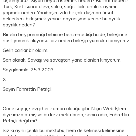
luşturuyoruz. Siyah beyazı istemek neden? Bu inat neden?
Türk, Kürt, sünni, alevi, solcu, sağcı, laik, antilaik ayrımı
yapmak neden. Yanıbaşımızda bir çok düşman fırsat
beklerken, birleşmek yerine, dayanışma yerine bu ayrılık
gayrılık neden?
Bir elin beş parmağı birbirine benzemediği halde, birleşince
nasıl yumruk oluyorsa, biz neden birleşip yumruk olamıyoruz.
Gelin canlar bir olalım.
Son olarak, Savaşı ve savaştan yana olanları kınıyorum.
Saygılarımla, 25.3.2003
X
Sayın Fahrettin Petriçli,
Önce saygı, sevgi her zaman olduğu gibi. Niçin Web İşlem
diye imza atmışsın bu kez mektubuna; senin adın, Fahrettin
Petriçli değil mi?
Siz ki aynı içerikli bu mektubu, hem de kelimesi kelimesine