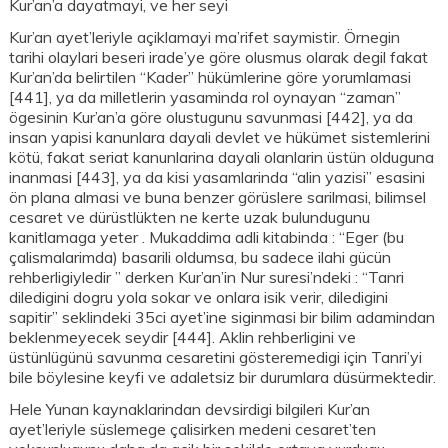
Kur’an’a dayatmayi, ve her seyi
Kur’an ayet’leriyle açiklamayi ma’rifet saymistir. Örnegin
tarihi olaylari beseri irade’ye göre olusmus olarak degil fakat
Kur’an’da belirtilen “Kader” hükümlerine göre yorumlamasi
[441], ya da milletlerin yasaminda rol oynayan “zaman”
ögesinin Kur’an’a göre olustugunu savunmasi [442], ya da
insan yapisi kanunlara dayali devlet ve hükümet sistemlerini
kötü, fakat seriat kanunlarina dayali olanlarin üstün olduguna
inanmasi [443], ya da kisi yasamlarinda “alin yazisi” esasini
ön plana almasi ve buna benzer görüslere sarilmasi, bilimsel
cesaret ve dürüstlükten ne kerte uzak bulundugunu
kanitlamaga yeter . Mukaddima adli kitabinda : “Eger (bu
çalismalarimda) basarili oldumsa, bu sadece ilahi gücün
rehberligiyledir ” derken Kur’an’in Nur suresi’ndeki : “Tanri
diledigini dogru yola sokar ve onlara isik verir, diledigini
sapitir” seklindeki 35ci ayet’ine siginmasi bir bilim adamindan
beklenmeyecek seydir [444]. Aklin rehberligini ve
üstünlügünü savunma cesaretini gösteremedigi için Tanri’yi
bile böylesine keyfi ve adaletsiz bir durumlara düsürmektedir.
Hele Yunan kaynaklarindan devsirdigi bilgileri Kur’an
ayet’leriyle süslemege çalisirken medeni cesaret’ten