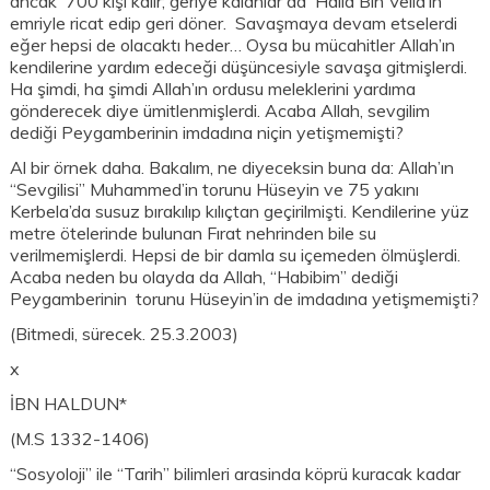
ancak 700 kişi kalır; geriye kalanlar da Halid Bin Velid’in
emriyle ricat edip geri döner. Savaşmaya devam etselerdi
eğer hepsi de olacaktı heder… Oysa bu mücahitler Allah’ın
kendilerine yardım edeceği düşüncesiyle savaşa gitmişlerdi.
Ha şimdi, ha şimdi Allah’ın ordusu meleklerini yardıma
gönderecek diye ümitlenmişlerdi. Acaba Allah, sevgilim
dediği Peygamberinin imdadına niçin yetişmemişti?
Al bir örnek daha. Bakalım, ne diyeceksin buna da: Allah’ın
“Sevgilisi” Muhammed’in torunu Hüseyin ve 75 yakını
Kerbela’da susuz bırakılıp kılıçtan geçirilmişti. Kendilerine yüz
metre ötelerinde bulunan Fırat nehrinden bile su
verilmemişlerdi. Hepsi de bir damla su içemeden ölmüşlerdi.
Acaba neden bu olayda da Allah, “Habibim” dediği
Peygamberinin torunu Hüseyin’in de imdadına yetişmemişti?
(Bitmedi, sürecek. 25.3.2003)
x
İBN HALDUN*
(M.S 1332-1406)
“Sosyoloji” ile “Tarih” bilimleri arasinda köprü kuracak kadar