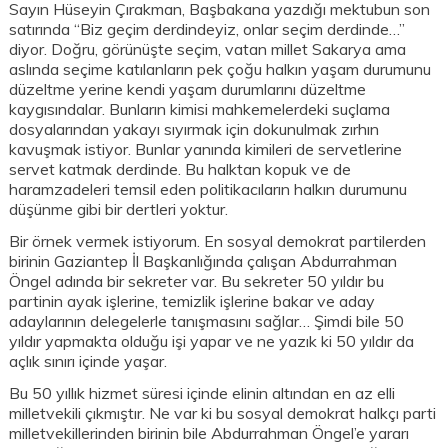
Sayın Hüseyin Çırakman, Başbakana yazdığı mektubun son
satırında “Biz geçim derdindeyiz, onlar seçim derdinde…”
diyor. Doğru, görünüşte seçim, vatan millet Sakarya ama
aslında seçime katılanların pek çoğu halkın yaşam durumunu
düzeltme yerine kendi yaşam durumlarını düzeltme
kaygısındalar. Bunların kimisi mahkemelerdeki suçlama
dosyalarından yakayı sıyırmak için dokunulmak zırhın
kavuşmak istiyor. Bunlar yanında kimileri de servetlerine
servet katmak derdinde. Bu halktan kopuk ve de
haramzadeleri temsil eden politikacıların halkın durumunu
düşünme gibi bir dertleri yoktur.
Bir örnek vermek istiyorum. En sosyal demokrat partilerden
birinin Gaziantep İl Başkanlığında çalışan Abdurrahman
Öngel adında bir sekreter var. Bu sekreter 50 yıldır bu
partinin ayak işlerine, temizlik işlerine bakar ve aday
adaylarının delegelerle tanışmasını sağlar… Şimdi bile 50
yıldır yapmakta olduğu işi yapar ve ne yazık ki 50 yıldır da
açlık sınırı içinde yaşar.
Bu 50 yıllık hizmet süresi içinde elinin altından en az elli
milletvekili çıkmıştır. Ne var ki bu sosyal demokrat halkçı parti
milletvekillerinden birinin bile Abdurrahman Öngel’e yararı