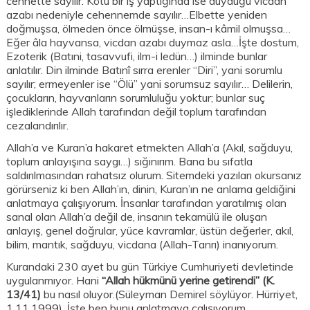
cennette sayılır. Kötü bir iş yaptığında ise duyduğu vicdan
azabı nedeniyle cehennemde sayılır…Elbette yeniden
doğmuşsa, ölmeden önce ölmüşse, insan-ı kâmil olmuşsa…
Eğer âla hayvansa, vicdan azabı duymaz asla…İşte dostum,
Ezoterik (Batıni, tasavvufi, ilm-i ledün…) ilminde bunlar
anlatılır. Din ilminde Batınî sırra erenler “Diri”, yani sorumlu
sayılır; ermeyenler ise “Ölü” yani sorumsuz sayılır… Delilerin,
çocukların, hayvanların sorumluluğu yoktur; bunlar suç
işlediklerinde Allah tarafından değil toplum tarafından
cezalandırılır.
Allah’a ve Kuran’a hakaret etmekten Allah’a (Akıl, sağduyu,
toplum anlayışına saygı…) sığınırım. Bana bu sıfatla
saldırılmasından rahatsız olurum. Sitemdeki yazıları okursanız
görürseniz ki ben Allah’ın, dinin, Kuran’ın ne anlama geldiğini
anlatmaya çalışıyorum. İnsanlar tarafından yaratılmış olan
sanal olan Allah’a değil de, insanın tekamülü ile oluşan
anlayış, genel doğrular, yüce kavramlar, üstün değerler, akıl,
bilim, mantık, sağduyu, vicdana (Allah-Tanrı) inanıyorum.
Kurandaki 230 ayet bu gün Türkiye Cumhuriyeti devletinde
uygulanmıyor. Hani
“Allah hükmünü yerine getirendi” (K.
13/41)
bu nasıl oluyor.(Süleyman Demirel söylüyor. Hürriyet,
1.11.1999). İşte ben bunu anlatmaya çalışıyorum….