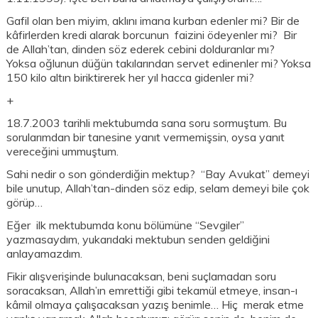
Gafil olan ben miyim, aklını imana kurban edenler mi? Bir de
kâfirlerden kredi alarak borcunun faizini ödeyenler mi? Bir
de Allah’tan, dinden söz ederek cebini dolduranlar mı?
Yoksa oğlunun düğün takılarından servet edinenler mi? Yoksa
150 kilo altın biriktirerek her yıl hacca gidenler mi?
+
18.7.2003 tarihli mektubumda sana soru sormuştum. Bu
sorularımdan bir tanesine yanıt vermemişsin, oysa yanıt
vereceğini ummuştum.
Sahi nedir o son gönderdiğin mektup? “Bay Avukat” demeyi
bile unutup, Allah’tan-dinden söz edip, selam demeyi bile çok
görüp…
Eğer ilk mektubumda konu bölümüne “Sevgiler”
yazmasaydım, yukarıdaki mektubun senden geldiğini
anlayamazdım.
Fikir alışverişinde bulunacaksan, beni suçlamadan soru
soracaksan, Allah’ın emrettiği gibi tekamül etmeye, insan-ı
kâmil olmaya çalışacaksan yazış benimle… Hiç merak etme