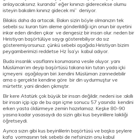
anlayacaksınız. kuranda” eğer kınınızı giderecekse olumu
isteyin bakalım kınınız gidecek mi” deniyor.
Bilakis daha da artacak. Bakın sizin böyle olmanızın tek
sebebi su: kuran tüm aleme gönderildiği için onun bir ayetini
inkar eden dinden çıkar ve dengesiz bir insan olur. neden bir
Hıristiyan başörtülüye saygı gösterebiliyor da sız
gösteremiyorsunuz. çünkü sebebi aşağıda.Hıristiyan bizim
peygamberimizi reddetse Hz İsa’yı kabul adıyor.
Buda insanlık vasıflarını korumasına vesile oluyor. yanı
Müslüman’ım deyip başörtüsü takana kin tutan yada içki
içmeyeni aşağılayan biri ,kendini Müslüman zannedebilir
ama o gerçekte kendine göre bir din uydurmuştur ve
mürtettir, yani dinden çıkmıştır.
Bir kere Atatürk çok büyük bir insan değildir, nedeni ise :akıllı
bir insan içip içip de bu aşırı içme sonucu 57 yasında kendini
erken yasta öldürmeye zemin hazırlamaz. Keşke 80-90
yasına kadar yasasaydı da sizin gibi kus beyinlilere laikliği
öğretseydi.
Ayrıca sızın gibi kus beyinlilerin başörtüsü ve başka şeylere
kafa yormasının tek sebebi de nefsinizin onu kabul