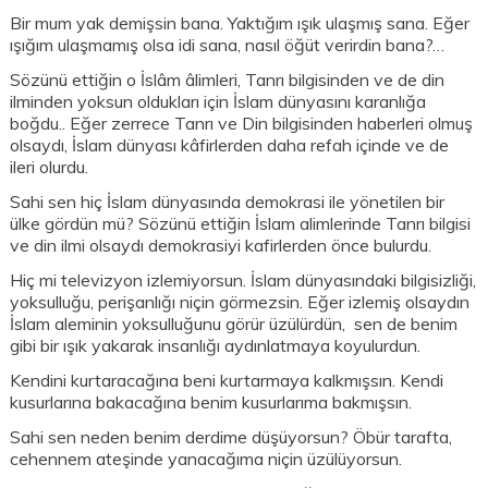
Bir mum yak demişsin bana. Yaktığım ışık ulaşmış sana. Eğer
ışığım ulaşmamış olsa idi sana, nasıl öğüt verirdin bana?…
Sözünü ettiğin o İslâm âlimleri, Tanrı bilgisinden ve de din
ilminden yoksun oldukları için İslam dünyasını karanlığa
boğdu.. Eğer zerrece Tanrı ve Din bilgisinden haberleri olmuş
olsaydı, İslam dünyası kâfirlerden daha refah içinde ve de
ileri olurdu.
Sahi sen hiç İslam dünyasında demokrasi ile yönetilen bir
ülke gördün mü? Sözünü ettiğin İslam alimlerinde Tanrı bilgisi
ve din ilmi olsaydı demokrasiyi kafirlerden önce bulurdu.
Hiç mi televizyon izlemiyorsun. İslam dünyasındaki bilgisizliği,
yoksulluğu, perişanlığı niçin görmezsin. Eğer izlemiş olsaydın
İslam aleminin yoksulluğunu görür üzülürdün, sen de benim
gibi bir ışık yakarak insanlığı aydınlatmaya koyulurdun.
Kendini kurtaracağına beni kurtarmaya kalkmışsın. Kendi
kusurlarına bakacağına benim kusurlarıma bakmışsın.
Sahi sen neden benim derdime düşüyorsun? Öbür tarafta,
cehennem ateşinde yanacağıma niçin üzülüyorsun.