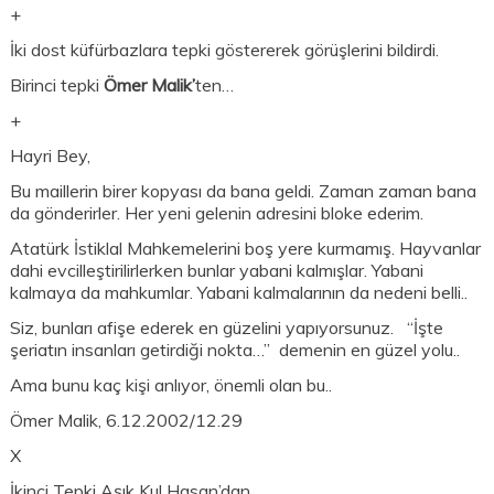
+
İki dost küfürbazlara tepki göstererek görüşlerini bildirdi.
Birinci tepki
Ömer Malik’
ten…
+
Hayri Bey,
Bu maillerin birer kopyası da bana geldi. Zaman zaman bana
da gönderirler. Her yeni gelenin adresini bloke ederim.
Atatürk İstiklal Mahkemelerini boş yere kurmamış. Hayvanlar
dahi evcilleştirilirlerken bunlar yabani kalmışlar. Yabani
kalmaya da mahkumlar. Yabani kalmalarının da nedeni belli..
Siz, bunları afişe ederek en güzelini yapıyorsunuz. “İşte
şeriatın insanları getirdiği nokta…” demenin en güzel yolu..
Ama bunu kaç kişi anlıyor, önemli olan bu..
Ömer Malik, 6.12.2002/12.29
X
İkinci Tepki Aşık Kul Hasan’dan…