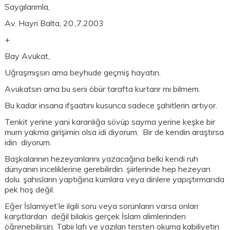
Saygılarımla,
Av. Hayri Balta, 20.,7.2003
+
Bay Avukat,
Uğraşmışsın ama beyhude geçmiş hayatın.
Avukatsın ama bu seni öbür tarafta kurtarır mı bilmem.
Bu kadar insana ifşaatını kusunca sadece şahitlerin artıyor.
Tenkit yerine yani karanlığa sövüp sayma yerine keşke bir
mum yakma girişimin olsa idi diyorum. Bir de kendin araştırsa
idin diyorum.
Başkalarının hezeyanlarını yazacağına belki kendi ruh
dünyanın inceliklerine gerebilirdin. şiirlerinde hep hezeyan
dolu. şahısların yaptığına kumlara veya dinlere yapıştırmanda
pek hoş değil.
Eğer İslamiyet’le ilgili soru veya sorunların varsa onları
karşıtlardan değil bilakis gerçek İslam alimlerinden
öğrenebilirsin. Tabii lafı ve yazıları tersten okuma kabiliyetin