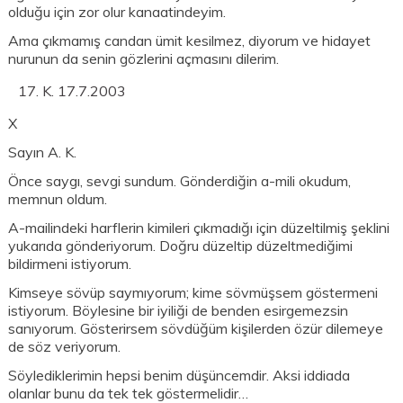
olduğu için zor olur kanaatindeyim.
Ama çıkmamış candan ümit kesilmez, diyorum ve hidayet
nurunun da senin gözlerini açmasını dilerim.
K. 17.7.2003
X
Sayın A. K.
Önce saygı, sevgi sundum. Gönderdiğin a-mili okudum,
memnun oldum.
A-mailindeki harflerin kimileri çıkmadığı için düzeltilmiş şeklini
yukarıda gönderiyorum. Doğru düzeltip düzeltmediğimi
bildirmeni istiyorum.
Kimseye sövüp saymıyorum; kime sövmüşsem göstermeni
istiyorum. Böylesine bir iyiliği de benden esirgemezsin
sanıyorum. Gösterirsem sövdüğüm kişilerden özür dilemeye
de söz veriyorum.
Söylediklerimin hepsi benim düşüncemdir. Aksi iddiada
olanlar bunu da tek tek göstermelidir…