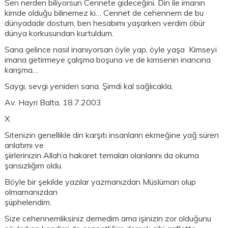
Sen nerden biliyorsun Cennete gideceğini. Din ile imanın
kimde olduğu bilinemez ki… Cennet de cehennem de bu
dünyadadır dostum, ben hesabımı yaşarken verdim öbür
dünya korkusundan kurtuldum.
Sana gelince nasıl inanıyorsan öyle yap, öyle yaşa Kimseyi
imana getirmeye çalışma boşuna ve de kimsenin inancına
karışma…
Saygı, sevgi yeniden sana. Şimdi kal sağlıcakla,
Av. Hayri Balta, 18.7.2003
X
Sitenizin genellikle din karşıtı insanların ekmeğine yağ süren
anlatımı ve
şiirlerinizin Allah’a hakaret temaları olanlarını da okuma
şansızlığım oldu.
Böyle bir şekilde yazılar yazmanızdan Müslüman olup
olmamanızdan
şüphelendim.
Size cehennemliksiniz demedim ama işinizin zor olduğunu