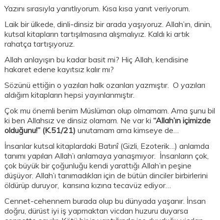
Yazını sırasıyla yanıtlıyorum. Kısa kısa yanıt veriyorum.
Laik bir ülkede, dinli-dinsiz bir arada yaşıyoruz. Allah’ın, dinin,
kutsal kitapların tartışılmasına alışmalıyız. Kaldı ki artık
rahatça tartışıyoruz.
Allah anlayışın bu kadar basit mi? Hiç Allah, kendisine
hakaret edene kayıtsız kalır mı?
Sözünü ettiğin o yazıları halk ozanları yazmıştır. O yazıları
aldığım kitapların hepsi yayınlanmıştır.
Çok mu önemli benim Müslüman olup olmamam. Ama şunu bil
ki ben Allahsız ve dinsiz olamam. Ne var ki
“Allah’ın içimizde
olduğunu!” (K.51/21)
unutamam ama kimseye de…
İnsanlar kutsal kitaplardaki Batınî (Gizli, Ezoterik…) anlamda
tanımı yapılan Allah’ı anlamaya yanaşmıyor. İnsanların çok,
çok büyük bir çoğunluğu kendi yarattığı Allah’ın peşine
düşüyor. Allah’ı tanımadıkları için de bütün dinciler birbirlerini
öldürüp duruyor, karısına kızına tecavüz ediyor…
Cennet-cehennem burada olup bu dünyada yaşanır. İnsan
doğru, dürüst iyi iş yapmaktan vicdan huzuru duyarsa