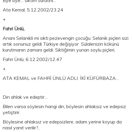
Bye bye… siktim suratını…
Ata Kemal, 5.12.2002/23.24
+
Fahri Ünlü,
Ananı Selanikli mi sikti pezevengin çocuğu. Selanik piçleri sizi
artık sonunuz geldi Türkiye değişiyor Sülalenizin kökünü
kurutmanın zamanı geldi. Siktiğimin yunan soylu piçleri,
Fahri Ünlü, 6.12.2002/12.47
+
ATA KEMAL ve FAHRİ ÜNLÜ ADLI İKİ KÜFÜRBAZA…
Din ahlak ve edeptir…
Bilen varsa söylesin hangi din, böylesin ahlaksız ve edepsiz
yetiştirir.
Böylesine ahlaksız ve edepsizlere, adam yerine koyup da
nasıl yanıt verilir?..