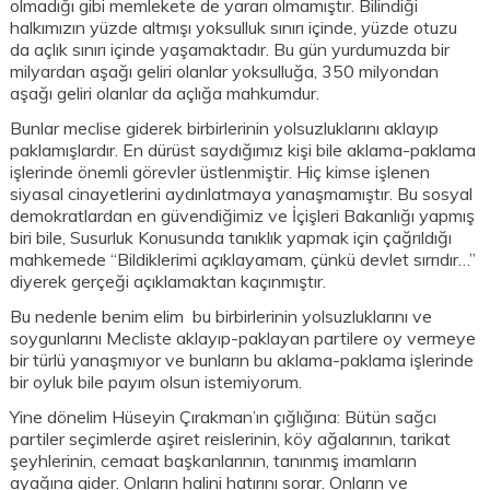
olmadığı gibi memlekete de yararı olmamıştır. Bilindiği
halkımızın yüzde altmışı yoksulluk sınırı içinde, yüzde otuzu
da açlık sınırı içinde yaşamaktadır. Bu gün yurdumuzda bir
milyardan aşağı geliri olanlar yoksulluğa, 350 milyondan
aşağı geliri olanlar da açlığa mahkumdur.
Bunlar meclise giderek birbirlerinin yolsuzluklarını aklayıp
paklamışlardır. En dürüst saydığımız kişi bile aklama-paklama
işlerinde önemli görevler üstlenmiştir. Hiç kimse işlenen
siyasal cinayetlerini aydınlatmaya yanaşmamıştır. Bu sosyal
demokratlardan en güvendiğimiz ve İçişleri Bakanlığı yapmış
biri bile, Susurluk Konusunda tanıklık yapmak için çağrıldığı
mahkemede “Bildiklerimi açıklayamam, çünkü devlet sırrıdır…”
diyerek gerçeği açıklamaktan kaçınmıştır.
Bu nedenle benim elim bu birbirlerinin yolsuzluklarını ve
soygunlarını Mecliste aklayıp-paklayan partilere oy vermeye
bir türlü yanaşmıyor ve bunların bu aklama-paklama işlerinde
bir oyluk bile payım olsun istemiyorum.
Yine dönelim Hüseyin Çırakman’ın çığlığına: Bütün sağcı
partiler seçimlerde aşiret reislerinin, köy ağalarının, tarikat
şeyhlerinin, cemaat başkanlarının, tanınmış imamların
ayağına gider. Onların halini hatırını sorar. Onların ve