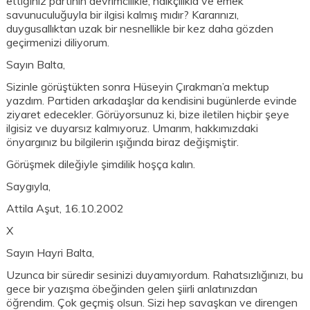
ettiğiniz partinin devrimcilikle, halkçılıkla ve emek
savunuculuğuyla bir ilgisi kalmış mıdır? Kararınızı,
duygusallıktan uzak bir nesnellikle bir kez daha gözden
geçirmenizi diliyorum.
Sayın Balta,
Sizinle görüştükten sonra Hüseyin Çırakman’a mektup
yazdım. Partiden arkadaşlar da kendisini bugünlerde evinde
ziyaret edecekler. Görüyorsunuz ki, bize iletilen hiçbir şeye
ilgisiz ve duyarsız kalmıyoruz. Umarım, hakkımızdaki
önyargınız bu bilgilerin ışığında biraz değişmiştir.
Görüşmek dileğiyle şimdilik hoşça kalın.
Saygıyla,
Attila Aşut, 16.10.2002
X
Sayın Hayri Balta,
Uzunca bir süredir sesinizi duyamıyordum. Rahatsızlığınızı, bu
gece bir yazışma öbeğinden gelen şiirli anlatınızdan
öğrendim. Çok geçmiş olsun. Sizi hep savaşkan ve direngen