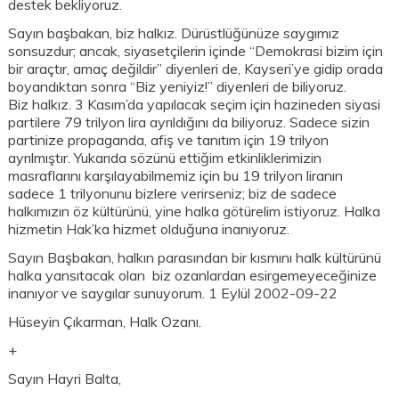
destek bekliyoruz.
Sayın başbakan, biz halkız. Dürüstlüğünüze saygımız
sonsuzdur; ancak, siyasetçilerin içinde “Demokrasi bizim için
bir araçtır, amaç değildir” diyenleri de, Kayseri’ye gidip orada
boyandıktan sonra “Biz yeniyiz!” diyenleri de biliyoruz.
Biz halkız. 3 Kasım’da yapılacak seçim için hazineden siyasi
partilere 79 trilyon lira ayrıldığını da biliyoruz. Sadece sizin
partinize propaganda, afiş ve tanıtım için 19 trilyon
ayrılmıştır. Yukarıda sözünü ettiğim etkinliklerimizin
masraflarını karşılayabilmemiz için bu 19 trilyon liranın
sadece 1 trilyonunu bizlere verirseniz; biz de sadece
halkımızın öz kültürünü, yine halka götürelim istiyoruz. Halka
hizmetin Hak’ka hizmet olduğuna inanıyoruz.
Sayın Başbakan, halkın parasından bir kısmını halk kültürünü
halka yansıtacak olan biz ozanlardan esirgemeyeceğinize
inanıyor ve saygılar sunuyorum. 1 Eylül 2002-09-22
Hüseyin Çıkarman, Halk Ozanı.
+
Sayın Hayri Balta,