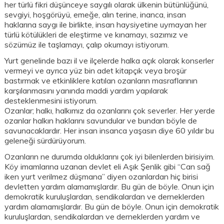
her türlü fikri düşünceye saygılı olarak ülkenin bütünlüğünü,
sevgiyi, hoşgörüyü, emeğe, alın terine, inanca, insan
haklarına saygı ile birlikte, insan haysiyetine uymayan her
türlü kötülükleri de eleştirme ve kınamayı, sazımız ve
sözümüz ile taşlamayı, çalıp okumayı istiyorum.
Yurt genelinde bazı il ve ilçelerde halka açık olarak konserler
vermeyi ve ayrıca yüz bin adet kitapçık veya broşür
bastırmak ve etkinliklere katılan ozanların masraflarının
karşılanmasını yanında maddi yardım yapılarak
desteklenmesini istiyorum.
Ozanlar; halkı, halkımız da ozanlarını çok severler. Her yerde
ozanlar halkın haklarını savundular ve bundan böyle de
savunacaklardır. Her insan insanca yaşasın diye 60 yıldır bu
geleneği sürdürüyorum.
Ozanların ne durumda olduklarını çok iyi bilenlerden birisiyim.
Köy imamlarına uzanan devlet eli Aşık Şenlik gibi “Can sağ
iken yurt verilmez düşmana” diyen ozanlardan hiç birisi
devletten yardım alamamışlardır. Bu gün de böyle. Onun için
demokratik kuruluşlardan, sendikalardan ve derneklerden
yardım alamamışlardır. Bu gün de böyle. Onun için demokratik
kuruluşlardan, sendikalardan ve derneklerden yardım ve