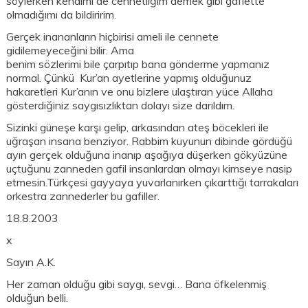
söylerken kendimi de cennetliğim demek gibi gaflette
olmadığımı da bildiririm.
Gerçek inananların hiçbirisi ameli ile cennete
gidilemeyeceğini bilir. Ama
benim sözlerimi bile çarpıtıp bana gönderme yapmanız
normal. Çünkü Kur’an ayetlerine yapmış olduğunuz
hakaretleri Kur’anın ve onu bizlere ulaştıran yüce Allaha
gösterdiğiniz saygısızlıktan dolayı size darıldım.
Sizinki güneşe karşı gelip, arkasından ateş böcekleri ile
uğraşan insana benziyor. Rabbim kuyunun dibinde gördüğü
ayın gerçek olduğuna inanıp aşağıya düşerken gökyüzüne
uçtuğunu zanneden gafil insanlardan olmayı kimseye nasip
etmesin.Türkçesi gayyaya yuvarlanırken çıkarttığı tarrakaları
orkestra zannederler bu gafiller.
18.8.2003
x
Sayın A.K.
Her zaman olduğu gibi saygı, sevgi… Bana öfkelenmiş
olduğun belli.