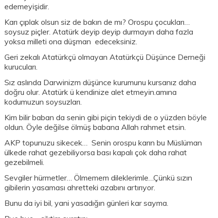
edemeyişidir.
Karı çıplak olsun siz de bakın de mı? Orospu çocukları…
soysuz piçler. Atatürk deyip deyip durmayın daha fazla
yoksa milleti ona düşman edeceksiniz.
Geri zekalı Atatürkçü olmayan Atatürkçü Düşünce Derneği
kurucuları.
Sız aslında Darwinizm düşünce kurumunu kursanız daha
doğru olur. Atatürk ü kendinize alet etmeyin.amına
kodumuzun soysuzları.
Kim bilir baban da senin gibi piçin tekiydi de o yüzden böyle
oldun. Öyle değilse ölmüş babana Allah rahmet etsin.
AKP topunuzu sikecek… Senin orospu karın bu Müslüman
ülkede rahat gezebiliyorsa bası kapalı çok daha rahat
gezebilmeli.
Sevgiler hürmetler… Ölmemem dileklerimle…Çünkü sızın
gibilerin yasaması ahretteki azabını artırıyor.
Bunu da iyi bil, yani yasadığın günleri kar sayma.