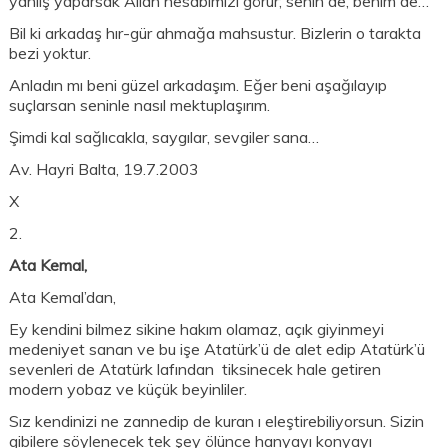
yanlış yaparsak Allah hesabımızı görür; senin de, benim de…
Bil ki arkadaş hır-gür ahmağa mahsustur. Bizlerin o tarakta
bezi yoktur.
Anladın mı beni güzel arkadaşım. Eğer beni aşağılayıp
suçlarsan seninle nasıl mektuplaşırım.
Şimdi kal sağlıcakla, saygılar, sevgiler sana…
Av. Hayri Balta, 19.7.2003
X
2.
Ata Kemal,
Ata Kemal’dan,
Ey kendini bilmez sikine hakım olamaz, açık giyinmeyi
medeniyet sanan ve bu işe Atatürk’ü de alet edip Atatürk’ü
sevenleri de Atatürk lafından tiksinecek hale getiren
modern yobaz ve küçük beyinliler.
Sız kendinizi ne zannedip de kuran ı eleştirebiliyorsun. Sizin
gibilere söylenecek tek şey ölünce hanyayı konyayı