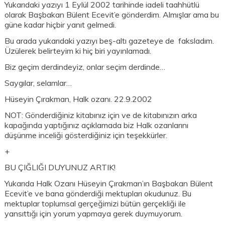
Yukarıdaki yazıyı 1 Eylül 2002 tarihinde iadeli taahhütlü
olarak Başbakan Bülent Ecevit’e gönderdim. Almışlar ama bu
güne kadar hiçbir yanıt gelmedi.
Bu arada yukarıdaki yazıyı beş-altı gazeteye de faksladım.
Üzülerek belirteyim ki hiç biri yayınlamadı.
Biz geçim derdindeyiz, onlar seçim derdinde…
Saygılar, selamlar…
Hüseyin Çırakman, Halk ozanı. 22.9.2002
NOT: Gönderdiğiniz kitabınız için ve de kitabınızın arka
kapağında yaptığınız açıklamada biz Halk ozanlarını
düşünme inceliği gösterdiğiniz için teşekkürler.
+
BU ÇIĞLIĞI DUYUNUZ ARTIK!
Yukarıda Halk Ozanı Hüseyin Çırakman’ın Başbakan Bülent
Ecevit’e ve bana gönderdiği mektupları okudunuz. Bu
mektuplar toplumsal gerçeğimizi bütün gerçekliği ile
yansıttığı için yorum yapmaya gerek duymuyorum.