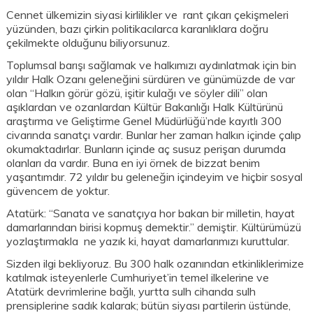
Cennet ülkemizin siyasi kirlilikler ve rant çıkarı çekişmeleri
yüzünden, bazı çirkin politikacılarca karanlıklara doğru
çekilmekte olduğunu biliyorsunuz.
Toplumsal barışı sağlamak ve halkımızı aydınlatmak için bin
yıldır Halk Ozanı geleneğini sürdüren ve günümüzde de var
olan “Halkın görür gözü, işitir kulağı ve söyler dili” olan
aşıklardan ve ozanlardan Kültür Bakanlığı Halk Kültürünü
araştırma ve Geliştirme Genel Müdürlüğü’nde kayıtlı 300
civarında sanatçı vardır. Bunlar her zaman halkın içinde çalıp
okumaktadırlar. Bunların içinde aç susuz perişan durumda
olanları da vardır. Buna en iyi örnek de bizzat benim
yaşantımdır. 72 yıldır bu geleneğin içindeyim ve hiçbir sosyal
güvencem de yoktur.
Atatürk: “Sanata ve sanatçıya hor bakan bir milletin, hayat
damarlarından birisi kopmuş demektir.” demiştir. Kültürümüzü
yozlaştırmakla ne yazık ki, hayat damarlarımızı kuruttular.
Sizden ilgi bekliyoruz. Bu 300 halk ozanından etkinliklerimize
katılmak isteyenlerle Cumhuriyet’in temel ilkelerine ve
Atatürk devrimlerine bağlı, yurtta sulh cihanda sulh
prensiplerine sadık kalarak; bütün siyası partilerin üstünde,