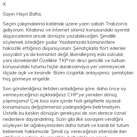
X
Sayın Hayri Balta,
Seçim çalışmalarına katılmak üzere yarın sabah Trabzon’a
gidiyorum. Kitabınız ve internet siteniz konusundaki ayrıntılı
düşüncelerimi ancak dönüşte yazabileceğim. Şimdilik
söylemek istediğim şudur: Yazılarınızda komünistlere
haksızlık ettiğinizi düşünüyorum. Şeriatçılarla flört edenler
sosyalist ya da komünist değil, liberalleşmiş eski solcular,
yani döneklerdir! Özellikle TKP’nin dinci gericilik ve türban
konusundaki tutumu hiçbir duraksamaya yer vermeyecek
ölçüde açık ve kesindir. Bizim özgürlük anlayışımız, şeriatçıları
hoş görmeye engeldir.
Son gönderdiğiniz iletiden anladığıma göre, daha önce oy
vermeyeceğinizi açıkladığınız CHP’ye yeniden dönüş
yapmışsınız! Çok kısa süre içinde hızlı gelgitlerle siyasal
konumunuzu değiştirmenizi yadırgadığımı belirtmeliyim.
Üstelik bu keskin dönüşün gerekçesi de son derece öznel
nedenlere dayandırılmış. Sizin gibi ilke savaşımı verdiğini
söyleyen bir ağabeyimizden daha tutarlı ve karalı bir tutum
beklemek hakkımızdır. Şimdi oy vereceğinizi sitenizde ilan