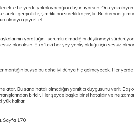
gelecekte bir yerde yakalayacağını düşünüyorsun. Onu yakalayama
sürekli gerginliktir, şimdiki anı sürekli kaçırıştır. Bu durmadığı 
tün olmaya gayret et.
aşkalarının yarattığını, sorumlu olmadığını düşünmeyi sürdürüyors
essiz olacaksın. Etraftaki her şey yanlış olduğu için sessiz olma
er mantığın buysa bu daha iyi dünya hiç gelmeyecek. Her yerde
ne atar. Bu sana hatalı olmadığın yanıltıcı duygusunu verir. Başka b
ranışlarından biridir. Her şeyde başka birisi hatalıdır ve ne zama
i yük kalkar.
rı, Sayfa 170