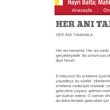
Anasayfa
Ön
HER ANI T
HER ANI TAMAMLA
Her anı tamamla. Her anı sanki
gerçekleşebilir. Bu sonuncusu 
diye hisset.
Erteliyoruz! Bu erteleme içsel 
yaşadıkça, bu sürekli “zihinlen
erteleme nedeniyle oradadır v
gelecekte yaşarız; gelmesi müm
için kurban ederiz. O zaman zi
da daha ilerideki gelecekler iç