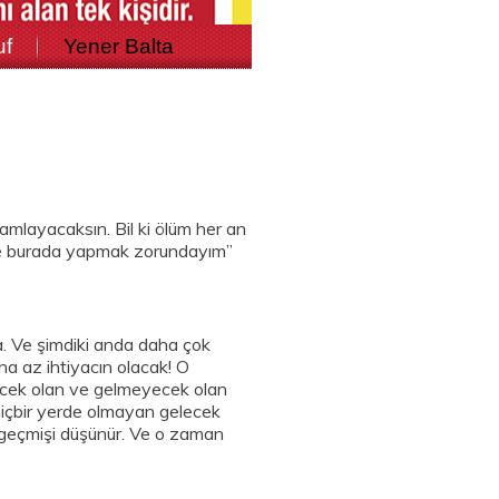
uf
Yener Balta
mlayacaksın. Bil ki ölüm her an
 ve burada yapmak zorundayım”
şa. Ve şimdiki anda daha çok
a az ihtiyacın olacak! O
ecek olan ve gelmeyecek olan
içbir yerde olmayan gelecek
 geçmişi düşünür. Ve o zaman