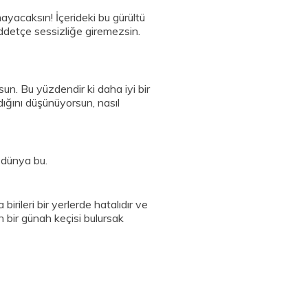
yacaksın! İçerideki bu gürültü
müddetçe sessizliğe giremezsin.
un. Bu yüzdendir ki daha iyi bir
dığını düşünüyorsun, nasıl
 dünya bu.
irileri bir yerlerde hatalıdır ve
n bir günah keçisi bulursak