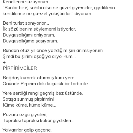
Kendilerini süzüyorum.
“Bunlar bir iş sahibi olsa ne güzel giyi¬nirler, giydiklerin
kendilerine ne gü¬zel yakıştırırlar.” diyorum.
Beni turist sanıyorlar…
İlk sözü benim söylememi istiyorlar.
Duygusallığımı anlıyorum.
Duygusallığıma şaşıyorum.
Bundan otuz yıl önce yazdığım şiiri anımsıyorum.
Şimdi bu şiirimi aşağıya alıyo¬rum…
+
PİRPİRİMCİLER
Bağdaş kurarak oturmuş kuru yere
Önünde Pirpirim dolu küçücük bir torba ile…
Yere serdiği rengi geçmiş bez üstünde,
Satışa sunmuş pirpirimini
Küme küme, küme küme…
Pazara özgü giysileri,
Topraksı topraksı kokar giydikleri…
Yalvarırlar gelip geçene,