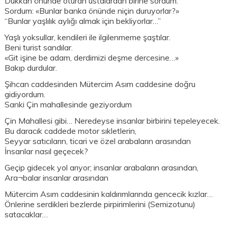
Dükkân önünde oturan ustalardan birine sordum:
Sordum: «Bunlar banka önünde niçin duruyorlar?»
“Bunlar yaşlılık aylığı almak için bekliyorlar…”
Yaşlı yoksullar, kendileri ile ilgilenmeme şaştılar.
Beni turist sandılar.
«Git işine be adam, derdimizi deşme dercesine…»
Bakıp durdular.
Şihcan caddesinden Mütercim Asım caddesine doğru
gidiyordum.
Sanki Çin mahallesinde geziyordum
Çin Mahallesi gibi… Neredeyse insanlar birbirini tepeleyecek.
Bu daracık caddede motor sıkletlerin,
Seyyar satıcıların, ticari ve özel arabaların arasından
İnsanlar nasıl geçecek?
Geçip gidecek yol arıyor; insanlar arabaların arasından,
Ara¬balar insanlar arasından
Mütercim Asım caddesinin kaldırımlarında gencecik kızlar…
Önlerine serdikleri bezlerde pirpirimlerini (Semizotunu)
satacaklar…