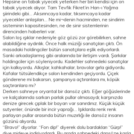
Hepsine on tabak yiyecek yeterken her biri kendisi için on
tabak yiyecek alıyor. Tam Tevfik Fikret’in Han-ı Yağma
şiirindeki gibi… Aksırıncaya kadar, tıksırıncaya kadar
yiyecekler anlaşılan… Ne mi¬denin hacminden, ne sindirim
sisteminin kapasitesinden, ne de sinir sistemlerinin
direncinden haberleri var.
Salon loş ışıklar nedeniyle göz gözü zor görebilirken, sahne
alabildiğine aydınlık. Önce halk müziği sanatçıları çıktı. Ön
masadaki holdingciler bütün sanatçılara eşlik ediyorlardı.
Sanki arkadaşlarmış gibi aralarında bir iletişim vardı. Şarkılar
holdingciler için söyleniyordu. Kadehler sahnedeki sanatçılar
için kalkıyordu. Alkışlar, kahkahalar, bravolar gırla gidiyordu.
Kafalar tütsülendikçe salon kendinden geçiyordu. Çiçek
gönderene mi bakarsın, şampanya açtıranlara mı, köpük
saçtıranlara mı?
Derken sahneye oryantal bir dansöz çıktı. Eğer göğüslerinde
ve kalçalarında sarkan parlak pullar olmasaydı; karşınızda
denize girecek çıplak bir bayan var sanırdınız. Küçük küçük
sutyenler, önünde bir incir yaprağı… Işıklarda renk renk
parlayan pullar arasında bütün muzırlığı ile dansöz insanın
gözünü alıyordu.
“Bravo!” diyorlar. “Fon dip!” diyerek dolu bardakları “Gürp!”
diye mideye indiriyorlardı. Bu arada sahnedeki dansöze kaşla