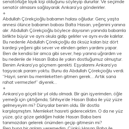
senatörlüğe layık kişi olduğunu söyleyip dururlar. Ve seçimde
senatör olmasını sağlayarak Ankara’ya gönderirler.
+
Abdullah Çörekçioğlu babamın halası oğludur. Genç yaşta
annesi ölünce babamın babası Balta Hasan, yeğenini yanına
alır. Abdullah Çörekçioğlu böylece dayısının yanında babamla
birlikte büyür ve aynı okula gidip gelirler ve aynı evde kalırlar.
Bu nedenle Abdullah Çörekçioğlu da öksüz kalan biz dört
kardeşi yeğeni gibi sever ve elinden gelen yardımı yapar.
Ben de kendisi bir amca gibi sever, hep yanına uğrardım ve
bu nedenle de Hasan Baba ile yakın dostluğumuz olmuştur.
Benim Ankara’ya göçmem gerekti. Eşyalarımı Ankara’ya
taşıyacak param yoktu. Bunu da Abdullah Çörekçioğlu verdi.
“Hayri, senin bu memleketten gitmen gerek… Artık sana
rahat vermezler!” diyerek…
+
Ankara’ya göçeli bir yıl oldu olmadı. Bir gün işyerimden, öğle
yemeği için çıktığımda, Sıhhıye’de Hasan Baba ile yüz yüze
gelmeyeyim mi? Dünyalar benim oldu. Bir dostla
karşılaşmıştım. Memleket hasreti giderecektim. O da ne yüz
yüze, göz göze geldiğim halde Hasan Baba beni
tanımazdan gelerek önümden geçip gitmesin mi?
Ben buna bir anlam veremedim. Çünkü Hasan Baba ile