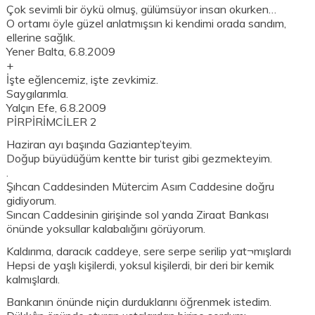
Çok sevimli bir öykü olmuş, gülümsüyor insan okurken…
O ortamı öyle güzel anlatmışsın ki kendimi orada sandım,
ellerine sağlık.
Yener Balta, 6.8.2009
+
İşte eğlencemiz, işte zevkimiz.
Saygılarımla.
Yalçın Efe, 6.8.2009
PİRPİRİMCİLER 2
Haziran ayı başında Gaziantep’teyim.
Doğup büyüdüğüm kentte bir turist gibi gezmekteyim.
.
Şıhcan Caddesinden Mütercim Asım Caddesine doğru
gidiyorum.
Sıncan Caddesinin girişinde sol yanda Ziraat Bankası
önünde yoksullar kalabalığını görüyorum.
Kaldırıma, daracık caddeye, sere serpe serilip yat¬mışlardı
Hepsi de yaşlı kişilerdi, yoksul kişilerdi, bir deri bir kemik
kalmışlardı.
Bankanın önünde niçin durduklarını öğrenmek istedim.