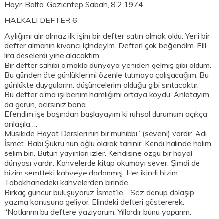
Hayri Balta, Gaziantep Sabah, 8.2.1974
HALKALI DEFTER 6
Aylığımı alır almaz ilk işim bir defter satın almak oldu. Yeni bir
defter almanın kıvancı içindeyim. Defteri çok beğendim. Elli
lira deselerdi yine alacaktım.
Bir defter sahibi olmakla dünyaya yeniden gelmiş gibi oldum.
Bu günden öte günlüklerimi özenle tutmaya çalışacağım. Bu
günlükte duygularım, düşüncelerim olduğu gibi sırıtacaktır.
Bu defter alma işi benim hamlığımı ortaya koydu. Anlatayım
da görün, acırsınız bana…
Efendim işe başından başlayayım ki ruhsal durumum açıkça
anlaşıla….
Musikide Hayat Dersleri’nin bir muhibbi” (seveni) vardır. Adı
İsmet. Babi Şükrü’nün oğlu olarak tanınır. Kendi halinde halim
selim biri. Bütün yayınları izler. Kendisine özgü bir hayal
dünyası vardır. Kahvelerde kitap okumayı sever. Şimdi de
bizim semtteki kahveye dadanmış. Her ikindi bizim
Tabakhanedeki kahvelerden birinde…
Birkaç gündür buluşuyoruz İsmet’le… Söz dönüp dolaşıp
yazma konusuna geliyor. Elindeki defteri göstererek:
“Notlarımı bu deftere yazıyorum. Yıllardır bunu yaparım.