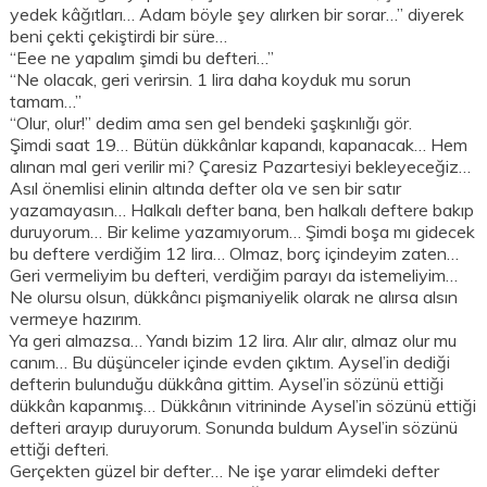
yedek kâğıtları… Adam böyle şey alırken bir sorar…” diyerek
beni çekti çekiştirdi bir süre…
“Eee ne yapalım şimdi bu defteri…”
“Ne olacak, geri verirsin. 1 lira daha koyduk mu sorun
tamam…”
“Olur, olur!” dedim ama sen gel bendeki şaşkınlığı gör.
Şimdi saat 19… Bütün dükkânlar kapandı, kapanacak… Hem
alınan mal geri verilir mi? Çaresiz Pazartesiyi bekleyeceğiz…
Asıl önemlisi elinin altında defter ola ve sen bir satır
yazamayasın… Halkalı defter bana, ben halkalı deftere bakıp
duruyorum… Bir kelime yazamıyorum… Şimdi boşa mı gidecek
bu deftere verdiğim 12 lira… Olmaz, borç içindeyim zaten…
Geri vermeliyim bu defteri, verdiğim parayı da istemeliyim…
Ne olursu olsun, dükkâncı pişmaniyelik olarak ne alırsa alsın
vermeye hazırım.
Ya geri almazsa… Yandı bizim 12 lira. Alır alır, almaz olur mu
canım… Bu düşünceler içinde evden çıktım. Aysel’in dediği
defterin bulunduğu dükkâna gittim. Aysel’in sözünü ettiği
dükkân kapanmış… Dükkânın vitrininde Aysel’in sözünü ettiği
defteri arayıp duruyorum. Sonunda buldum Aysel’in sözünü
ettiği defteri.
Gerçekten güzel bir defter… Ne işe yarar elimdeki defter