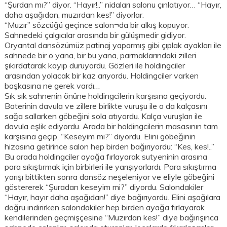
“Şurdan mı?” diyor. “Hayır!..” nidaları salonu çınlatıyor… “Hayır,
daha aşağıdan, muzırdan kes!” diyorlar.
“Muzır” sözcüğü geçince salon¬da bir alkış kopuyor.
Sahnedeki çalgıcılar arasında bir gülüşmedir gidiyor.
Oryantal dansözümüz patinaj yaparmış gibi çıplak ayakları ile
sahnede bir o yana, bir bu yana, parmaklarındaki zilleri
şıkırdatarak kayıp duruyordu. Gözleri ile holdingciler
arasından yolacak bir kaz arıyordu. Holdingciler varken
başkasına ne gerek vardı…
Sık sık sahnenin önüne holdingcilerin karşısına geçiyordu.
Baterinin davula ve zillere birlikte vuruşu ile o da kalçasını
sağa sallarken göbeğini sola atıyordu. Kalça vuruşları ile
davula eşlik ediyordu. Arada bir holdingcilerin masasının tam
karşısına geçip, “Keseyim mi?” diyordu. Elini göbeğinin
hizasına getirince salon hep birden bağırıyordu: “Kes, kes!..”
Bu arada holdingciler ayağa fırlayarak sutyeninin arasına
para sıkıştırmak için birbirleri ile yarışıyorlardı. Para sıkıştırma
yarışı bittikten sonra dansöz neşeleniyor ve eliyle göbeğini
göstererek “Şuradan keseyim mi?” diyordu. Salondakiler
“Hayır, hayır daha aşağıdan!” diye bağırıyordu. Elini aşağılara
doğru indirirken salondakiler hep birden ayağa fırlayarak
kendilerinden geçmişçesine “Muzırdan kes!” diye bağırışınca