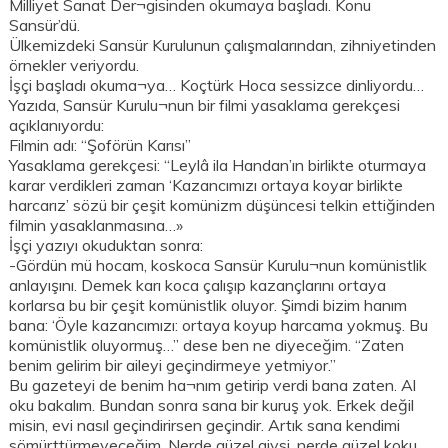
Milliyet Sanat Der¬gisinden okumaya başladı. Konu
Sansür’dü.
Ülkemizdeki Sansür Kurulunun çalışmalarından, zihniyetinden
örnekler veriyordu.
İşçi başladı okuma¬ya… Koçtürk Hoca sessizce dinliyordu…
Yazıda, Sansür Kurulu¬nun bir filmi yasaklama gerekçesi
açıklanıyordu:
Filmin adı: “Şoförün Karısı”
Yasaklama gerekçesi: “Leylâ ila Handan’ın birlikte oturmaya
karar verdikleri zaman ‘Kazancımızı ortaya koyar birlikte
harcarız’ sözü bir çeşit komünizm düşüncesi telkin ettiğinden
filmin yasaklanmasına…»
İşçi yazıyı okuduktan sonra:
-Gördün mü hocam, koskoca Sansür Kurulu¬nun komünistlik
anlayışını. Demek karı koca çalışıp kazançlarını ortaya
korlarsa bu bir çeşit komünistlik oluyor. Şimdi bizim hanım
bana: ‘Öyle kazancımızı: ortaya koyup harcama yokmuş. Bu
komünistlik oluyormuş…” dese ben ne diyeceğim. “Zaten
benim gelirim bir aileyi geçindirmeye yetmiyor.”
Bu gazeteyi de benim ha¬nım getirip verdi bana zaten. Al
oku bakalım. Bundan sonra sana bir kuruş yok. Erkek değil
misin, evi nasıl geçindirirsen geçindir. Artık sana kendimi
sömürttürmeyeceğim. Nerde güzel giysi, nerde güzel koku,