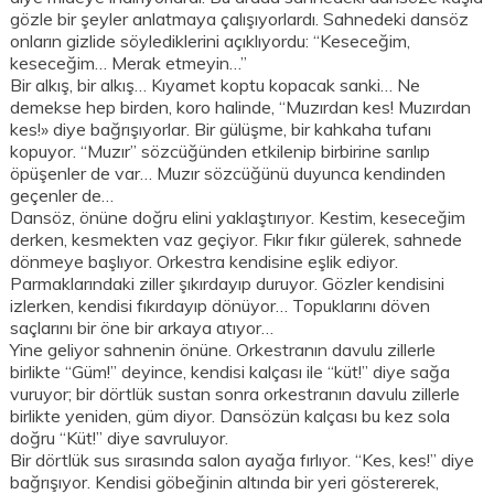
gözle bir şeyler anlatmaya çalışıyorlardı. Sahnedeki dansöz
onların gizlide söylediklerini açıklıyordu: “Keseceğim,
keseceğim… Merak etmeyin…”
Bir alkış, bir alkış… Kıyamet koptu kopacak sanki… Ne
demekse hep birden, koro halinde, “Muzırdan kes! Muzırdan
kes!» diye bağrışıyorlar. Bir gülüşme, bir kahkaha tufanı
kopuyor. “Muzır” sözcüğünden etkilenip birbirine sarılıp
öpüşenler de var… Muzır sözcüğünü duyunca kendinden
geçenler de…
Dansöz, önüne doğru elini yaklaştırıyor. Kestim, keseceğim
derken, kesmekten vaz geçiyor. Fıkır fıkır gülerek, sahnede
dönmeye başlıyor. Orkestra kendisine eşlik ediyor.
Parmaklarındaki ziller şıkırdayıp duruyor. Gözler kendisini
izlerken, kendisi fıkırdayıp dönüyor… Topuklarını döven
saçlarını bir öne bir arkaya atıyor…
Yine geliyor sahnenin önüne. Orkestranın davulu zillerle
birlikte “Güm!” deyince, kendisi kalçası ile “küt!” diye sağa
vuruyor; bir dörtlük sustan sonra orkestranın davulu zillerle
birlikte yeniden, güm diyor. Dansözün kalçası bu kez sola
doğru “Küt!” diye savruluyor.
Bir dörtlük sus sırasında salon ayağa fırlıyor. “Kes, kes!” diye
bağrışıyor. Kendisi göbeğinin altında bir yeri göstererek,