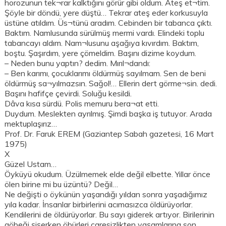
horozunun tek¬rar kalktığını görür gibi oldum. Ateş et¬tim.
Şöyle bir döndü, yere düştü… Tekrar ateş eder korkusuyla
üstüne atıldım. Üs¬tünü aradım. Cebinden bir tabanca çıktı.
Baktım. Namlusunda sürülmüş mermi vardı. Elindeki toplu
tabancayı aldım. Nam¬lusunu aşağıya kıvırdım. Baktım,
boştu. Şaşırdım, yere çömeldim. Başını dizime koydum.
– Neden bunu yaptın? dedim. Mırıl¬dandı:
– Ben karımı, çocuklarımı öldürmüş sayılmam. Sen de beni
öldürmüş sa¬yılmazsın. Sağol!… Ellerin dert görme¬sin. dedi.
Başını hafifçe çevirdi. Soluğu kesildi.
Dâva kısa sürdü. Polis memuru bera¬at etti.
Duydum. Meslekten ayrılmış. Şimdi başka iş tutuyor. Arada
mektuplaşırız…
Prof. Dr. Faruk EREM (Gaziantep Sabah gazetesi, 16 Mart
1975)
X
Güzel Ustam…
Öyküyü okudum. Üzülmemek elde değil elbette. Yıllar önce
ölen birine mi bu üzüntü? Değil…
Ne değişti o öykünün yaşandığı yıldan sonra yaşadığımız
yıla kadar. İnsanlar birbirlerini acımasızca öldürüyorlar.
Kendilerini de öldürüyorlar. Bu sayı giderek artıyor. Birilerinin
göbeği şişerken öbürleri çaresizlikten yaşamlarına son