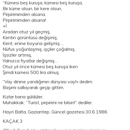
“Kümesi beş kuruşa, kümesi beş kuruşa,
Bir küme olsun, bir kere olsun,
Pirpirimimden alsana,
Pirpirimimden alsana!
+İ
Aradan otuz yıl geçmiş,
Kentin görüntüsü değişmiş,
Kent, enine boyuna gelişmiş….
Nüfus yoğunlaşmış, işçiler çoğalmış,
İşsizler artmış,
Yalnızca fiyatlar değişmiş…
Otuz yıl önce kümesi beş kuruşa iken
Şimdi kümesi 500 lira olmuş.
“Vay dinine yandığımın dünyası vay!» dedim.
Başımı sallayarak geçip gittim.
Kızlar bana güldüler,
Muhakkak: “Turist, pirpirimi ne bilsin!” dediler.
Hayri Balta, Gaziantep, Güncel gazetesi.30.6.1986
KAÇAK 3