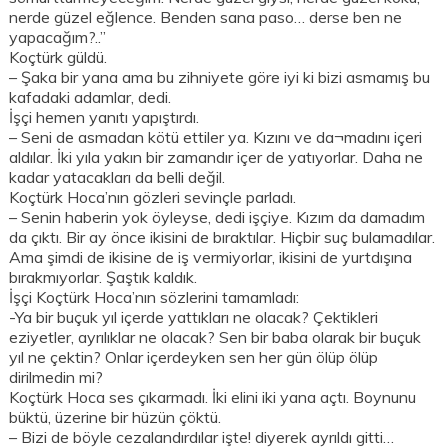
nerde güzel eğlence. Benden sana paso… derse ben ne
yapacağım?..”
Koçtürk güldü.
– Şaka bir yana ama bu zihniyete göre iyi ki bizi asmamış bu
kafadaki adamlar, dedi.
İşçi hemen yanıtı yapıştırdı.
– Seni de asmadan kötü ettiler ya. Kızını ve da¬madını içeri
aldılar. İki yıla yakın bir zamandır içer de yatıyorlar. Daha ne
kadar yatacakları da belli değil.
Koçtürk Hoca’nın gözleri sevinçle parladı.
– Senin haberin yok öyleyse, dedi işçiye. Kızım da damadım
da çıktı. Bir ay önce ikisini de bıraktılar. Hiçbir suç bulamadılar.
Ama şimdi de ikisine de iş vermiyorlar, ikisini de yurtdışına
bırakmıyorlar. Şaştık kaldık.
İşçi Koçtürk Hoca’nın sözlerini tamamladı:
-Ya bir buçuk yıl içerde yattıkları ne olacak? Çektikleri
eziyetler, ayrılıklar ne olacak? Sen bir baba olarak bir buçuk
yıl ne çektin? Onlar içerdeyken sen her gün ölüp ölüp
dirilmedin mi?
Koçtürk Hoca ses çıkarmadı. İki elini iki yana açtı. Boynunu
büktü, üzerine bir hüzün çöktü.
– Bizi de böyle cezalandırdılar işte! diyerek ayrıldı gitti…