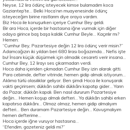
Neyse, 12 lira ödünç isteyecek kimse bulamadım koca
Gaziantep’te… Belki Hoca’nın muayenesinde ödünç
isteyeceğim birine rastlarım diye oraya vardım.
Biz Hoca ile konuşurken içeriye Cumhur Bey geldi.
Bir ara Hoca, içerde bir hastasına iğne vurmak için diğer
odaya girince baş başa kaldık Cumhur Beyle… Kaçırılır mı?
Hemen:
“Cumhur Bey, Pazartesiye değin 12 lira ödünç verir misin?”
Adamcağızın iki yıldan beri 680 lirası boğazımda… Nefis işte
bu! İnsanı küçük düşürmek için olmadık cesareti verir insana…
Cumhur Bey, 12 lirayı ses çıkarmadan verdi.
Hoca daha içeriden çıkmadan Cumhur Bey izin alarak gitti.
Para cebimde, defter vitrinde, hemen gidip almak istiyorum…
Aklıma türlü olasılıklar geliyor. Ben şimdi Hoca ile konuşarak
vakti geçirirsem; dükkân sahibi dükkânı kapatıp gider… Yarın
da Pazar, dükkân kapalı. Ben nasıl dururum Pazartesiye
değin… Hemen koşup almalı defteri… Ya dükkân sahibi erken
kapatırsa dükkânı… Olmaz olmaz, hemen gidip almalıyım
defteri… Ben duramam Pazartesiye değin… Kavuşmalıyım
hemen defterime…
Hoca içerde iğne vuruyor hastasına…
“Efendim, gazeteniz geldi mi?”