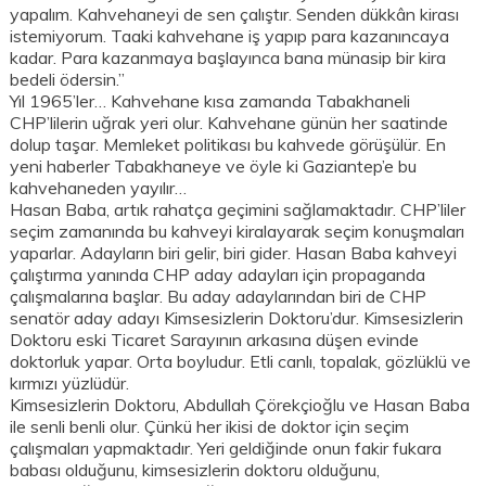
yapalım. Kahvehaneyi de sen çalıştır. Senden dükkân kirası
istemiyorum. Taaki kahvehane iş yapıp para kazanıncaya
kadar. Para kazanmaya başlayınca bana münasip bir kira
bedeli ödersin.”
Yıl 1965’ler… Kahvehane kısa zamanda Tabakhaneli
CHP’lilerin uğrak yeri olur. Kahvehane günün her saatinde
dolup taşar. Memleket politikası bu kahvede görüşülür. En
yeni haberler Tabakhaneye ve öyle ki Gaziantep’e bu
kahvehaneden yayılır…
Hasan Baba, artık rahatça geçimini sağlamaktadır. CHP’liler
seçim zamanında bu kahveyi kiralayarak seçim konuşmaları
yaparlar. Adayların biri gelir, biri gider. Hasan Baba kahveyi
çalıştırma yanında CHP aday adayları için propaganda
çalışmalarına başlar. Bu aday adaylarından biri de CHP
senatör aday adayı Kimsesizlerin Doktoru’dur. Kimsesizlerin
Doktoru eski Ticaret Sarayının arkasına düşen evinde
doktorluk yapar. Orta boyludur. Etli canlı, topalak, gözlüklü ve
kırmızı yüzlüdür.
Kimsesizlerin Doktoru, Abdullah Çörekçioğlu ve Hasan Baba
ile senli benli olur. Çünkü her ikisi de doktor için seçim
çalışmaları yapmaktadır. Yeri geldiğinde onun fakir fukara
babası olduğunu, kimsesizlerin doktoru olduğunu,