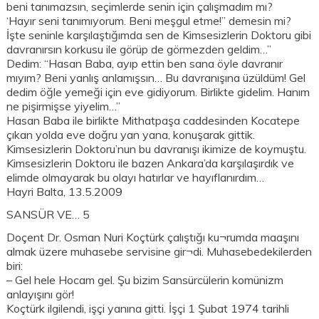
beni tanımazsın, seçimlerde senin için çalışmadım mı?
‘Hayır seni tanımıyorum. Beni meşgul etme!” demesin mi?
İşte seninle karşılaştığımda sen de Kimsesizlerin Doktoru gibi
davranırsın korkusu ile görüp de görmezden geldim…”
Dedim: “Hasan Baba, ayıp ettin ben sana öyle davranır
mıyım? Beni yanlış anlamışsın… Bu davranışına üzüldüm! Gel
dedim öğle yemeği için eve gidiyorum. Birlikte gidelim. Hanım
ne pişirmişse yiyelim…”
Hasan Baba ile birlikte Mithatpaşa caddesinden Kocatepe
çıkan yolda eve doğru yan yana, konuşarak gittik.
Kimsesizlerin Doktoru’nun bu davranışı ikimize de koymuştu.
Kimsesizlerin Doktoru ile bazen Ankara’da karşılaşırdık ve
elimde olmayarak bu olayı hatırlar ve hayıflanırdım…
Hayri Balta, 13.5.2009
SANSÜR VE… 5
Doçent Dr. Osman Nuri Koçtürk çalıştığı ku¬rumda maaşını
almak üzere muhasebe servisine gir¬di. Muhasebedekilerden
biri:
– Gel hele Hocam gel. Şu bizim Sansürcülerin komünizm
anlayışını gör!
Koçtürk ilgilendi, işçi yanına gitti. İşçi 1 Şubat 1974 tarihli