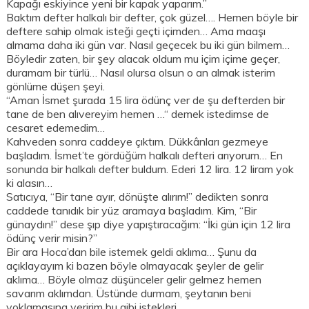
Kapağı eskiyince yeni bir kapak yaparım.”
Baktım defter halkalı bir defter, çok güzel…. Hemen böyle bir
deftere sahip olmak isteği geçti içimden… Ama maaşı
almama daha iki gün var. Nasıl geçecek bu iki gün bilmem…
Böyledir zaten, bir şey alacak oldum mu içim içime geçer,
duramam bir türlü… Nasıl olursa olsun o an almak isterim
gönlüme düşen şeyi.
“Aman İsmet şurada 15 lira ödünç ver de şu defterden bir
tane de ben alıvereyim hemen …“ demek istedimse de
cesaret edemedim…
Kahveden sonra caddeye çıktım. Dükkânları gezmeye
başladım. İsmet’te gördüğüm halkalı defteri arıyorum… En
sonunda bir halkalı defter buldum. Ederi 12 lira. 12 liram yok
ki alasın…
Satıcıya, “Bir tane ayır, dönüşte alırım!” dedikten sonra
caddede tanıdık bir yüz aramaya başladım. Kim, “Bir
günaydın!” dese şıp diye yapıştıracağım: “İki gün için 12 lira
ödünç verir misin?”
Bir ara Hoca’dan bile istemek geldi aklıma… Şunu da
açıklayayım ki bazen böyle olmayacak şeyler de gelir
aklıma… Böyle olmaz düşünceler gelir gelmez hemen
savarım aklımdan. Üstünde durmam, şeytanın beni
yoklamasına veririm bu gibi istekleri…