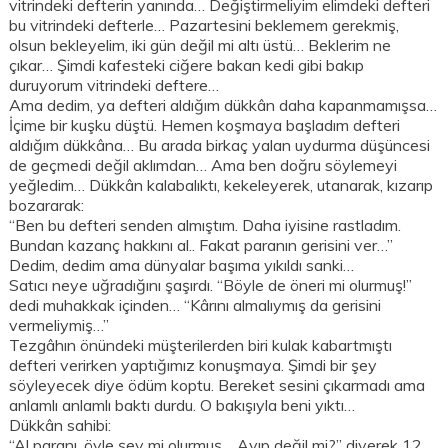
vitrindeki defterin yanında… Değiştirmeliyim elimdeki defteri
bu vitrindeki defterle… Pazartesini beklemem gerekmiş,
olsun bekleyelim, iki gün değil mi altı üstü… Beklerim ne
çıkar… Şimdi kafesteki ciğere bakan kedi gibi bakıp
duruyorum vitrindeki deftere…
Ama dedim, ya defteri aldığım dükkân daha kapanmamışsa…
İçime bir kuşku düştü. Hemen koşmaya başladım defteri
aldığım dükkâna… Bu arada birkaç yalan uydurma düşüncesi
de geçmedi değil aklımdan… Ama ben doğru söylemeyi
yeğledim… Dükkân kalabalıktı, kekeleyerek, utanarak, kızarıp
bozararak:
“Ben bu defteri senden almıştım. Daha iyisine rastladım.
Bundan kazanç hakkını al.. Fakat paranın gerisini ver…”
Dedim, dedim ama dünyalar başıma yıkıldı sanki…
Satıcı neye uğradığını şaşırdı. “Böyle de öneri mi olurmuş!”
dedi muhakkak içinden… “Kârını almalıymış da gerisini
vermeliymiş…”
Tezgâhın önündeki müşterilerden biri kulak kabartmıştı
defteri verirken yaptığımız konuşmaya. Şimdi bir şey
söyleyecek diye ödüm koptu. Bereket sesini çıkarmadı ama
anlamlı anlamlı baktı durdu. O bakışıyla beni yıktı…
Dükkân sahibi:
“Al paranı, öyle şey mi olurmuş… Ayıp değil mi?” diyerek 12