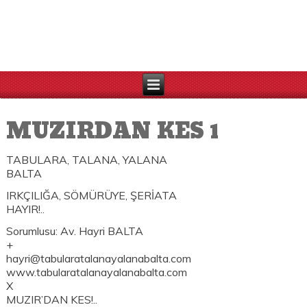
MUZIRDAN KES 1
TABULARA, TALANA, YALANA
BALTA
IRKÇILIĞA, SÖMÜRÜYE, ŞERİATA
HAYIR!..
Sorumlusu: Av. Hayri BALTA
+
hayri@tabularatalanayalanabalta.com
www.tabularatalanayalanabalta.com
X
MUZIR’DAN KES!..