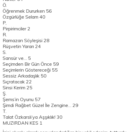
Ö.
Öğrenmek Dururken 56
Özgürlüğe Selam 40
P,
Pirpirimciler 2
R.
Ramazan Söyleşisi 28
Rüşvetin Yararı 24
S.
Sansür ve… 5
Seçimden Bir Gün Önce 59
Seçimlerin Göstereceği 55
Sessiz Arkadaşlık 50
Sıçratacak 22
Sinsi Kerim 25
Ş.
Şems’in Oyunu 57
Şimdi Rağbet Güzel İle Zengine… 29
T.
Talat Özkarslı’ya Aşşıklık! 30
MUZIRDAN KES 1