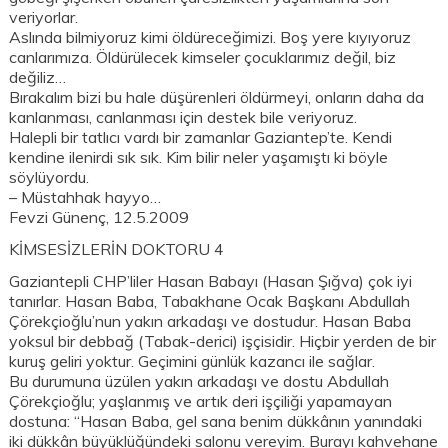
veriyorlar.
Aslında bilmiyoruz kimi öldüreceğimizi. Boş yere kıyıyoruz
canlarımıza. Öldürülecek kimseler çocuklarımız değil, biz
değiliz…
Bırakalım bizi bu hale düşürenleri öldürmeyi, onların daha da
kanlanması, canlanması için destek bile veriyoruz.
Halepli bir tatlıcı vardı bir zamanlar Gaziantep’te. Kendi
kendine ilenirdi sık sık. Kim bilir neler yaşamıştı ki böyle
söylüyordu.
– Müstahhak hayyo…
Fevzi Günenç, 12.5.2009
KİMSESİZLERİN DOKTORU 4
Gaziantepli CHP’liler Hasan Babayı (Hasan Şığva) çok iyi
tanırlar. Hasan Baba, Tabakhane Ocak Başkanı Abdullah
Çörekçioğlu’nun yakın arkadaşı ve dostudur. Hasan Baba
yoksul bir debbağ (Tabak-derici) işçisidir. Hiçbir yerden de bir
kuruş geliri yoktur. Geçimini günlük kazancı ile sağlar.
Bu durumuna üzülen yakın arkadaşı ve dostu Abdullah
Çörekçioğlu; yaşlanmış ve artık deri işçiliği yapamayan
dostuna: “Hasan Baba, gel sana benim dükkânın yanındaki
iki dükkân büyüklüğündeki salonu vereyim. Burayı kahvehane