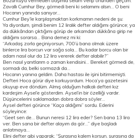
Bozuntuya vermeden başımla selam verip önünden geçtim.
Zavallı Cumhur Bey, görmedi beni ki selamımı alsın… O beni
Hocanın yanında sanıyor…
Cumhur Bey’le karşılaşmaktan korkmamın nedeni de şu:
Ya diyordum, şimdi benim 12 liralık defter aldığımı görünce; ya
da dükkândan çıktığımı görüp de arkamdan dükkâna girip ne
aldığımı sorarsa… Bana demez mi ki:
“Arkadaş zorla geçiniyorsun, 700’ü bana olmak üzere
binlerce lira borcun var sağa sola… Bu kadar borcu olan bir
adam nasıl olur da 12 lira vererek defter alabilir?”
Ben nasıl yanıtlarım o zaman kendisini… Bereket görmedi de,
sormadı da, belki sormazdı da…
Hocanın yanına geldim. Daha hastası ile işini bitirmemişti.
Defteri Hoca görür diye korkuyordum. Hoca’ya gazetesini
okuyup eve döndüm. Almış olduğum halkalı defteri kız
kardeşim Aysel’e gösterdim. Aysel’in bir özelliği vardır.
Düşüncelerini saklamadan dobra dobra söyler…
Aysel defteri görünce “Kaça aldığımı” sordu. Ederini
söyleyince:
“Geet sen de… Bunun neresi 12 lira eder? Sen bana 13 lira
ver. Ben sana bir defter alayım da gör…” diye başladı
anlatmaya…
Elini defter gibi yaparak; “Şurasına kalem korsun, şurasına da