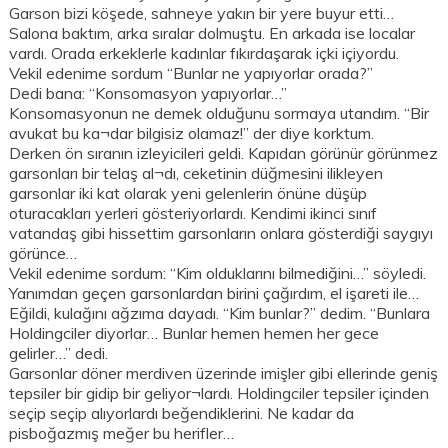
Garson bizi köşede, sahneye yakın bir yere buyur etti…
Salona baktım, arka sıralar dolmuştu. En arkada ise localar
vardı. Orada erkeklerle kadınlar fıkırdaşarak içki içiyordu.
Vekil edenime sordum “Bunlar ne yapıyorlar orada?”
Dedi bana: “Konsomasyon yapıyorlar…”
Konsomasyonun ne demek olduğunu sormaya utandım. “Bir
avukat bu ka¬dar bilgisiz olamaz!” der diye korktum.
Derken ön sıranın izleyicileri geldi. Kapıdan görünür görünmez
garsonları bir telaş al¬dı, ceketinin düğmesini ilikleyen
garsonlar iki kat olarak yeni gelenlerin önüne düşüp
oturacakları yerleri gösteriyorlardı. Kendimi ikinci sınıf
vatandaş gibi hissettim garsonların onlara gösterdiği saygıyı
görünce…
Vekil edenime sordum: “Kim olduklarını bilmediğini…” söyledi.
Yanımdan geçen garsonlardan birini çağırdım, el işareti ile…
Eğildi, kulağını ağzıma dayadı. “Kim bunlar?” dedim. “Bunlara
Holdingciler diyorlar… Bunlar hemen hemen her gece
gelirler…” dedi.
Garsonlar döner merdiven üzerinde imişler gibi ellerinde geniş
tepsiler bir gidip bir geliyor¬lardı. Holdingciler tepsiler içinden
seçip seçip alıyorlardı beğendiklerini. Ne kadar da
pisboğazmış meğer bu herifler…