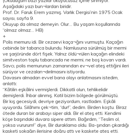
(Okuduğum bazı yazılar okuyucusuz içime sinmiyor.
Aşağıdaki yazı bun¬lardan biridir.
Prof. Dr. Faruk Erem yazmış. Varlık Dergisi’nin 1975 Ocak
sayısı, sayfa 9.
Okuyup da olmaz demeyin. Olur… Bu yaşam koşullarında
“olmaz olmaz… HB)
+
Polis memuru idi. Bir cezaevi kaça¬ğını vurmuştu. Kaçağın
cebinde bir tabanca bulundu. Namlusuna sürülmüş bir mermi
ve şarjöründe dört fişek. Yalnız öldü¬rülen kaçağın elindeki
simitveston toplu tabancada ne mermi, ne boş kovan vardı.
Savcı, polis memurunun zamanından ev¬vel ateş ettiğini ileri
sürüyor ve cezalan¬dırılmasını istiyordu.
Davasını almadan evvel bana olayı anlatmasını istedim,
anlattı:
“Kâtilin eşkâlini vermişlerdi. Dikkatli olun, tehlikelidir
demişlerdi. İhbar alınmış. Katil bizim bölgede görülmüştü.
Bir kış gecesiydi, devriye geziyordum, rastladım. Eşkâli
uyuyordu. Silâhımı çek¬tim, “dur!”, dedim. Birden koştu. Biraz
ötede duran bir arabayı siper aldı. Bir el ateş etti. Kendimi
köşe başındaki duvara sipere attım. Bağırdım, “Teslim ol,
yoksa vururum!” diye, Bir duraklama oldu. Ba-şından çıkardığı
kasketi sokağın ilerisine doğru attı ve kaskete ateş etti.