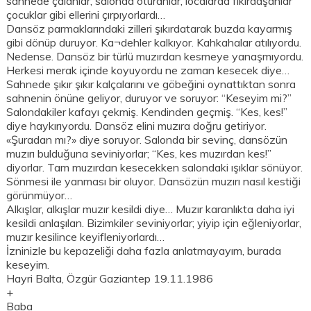
sahnede çalanlar, salonda oturanlar, localarda fıkırdaşanlar
çocuklar gibi ellerini çırpıyorlardı…
Dansöz parmaklarındaki zilleri şıkırdatarak buzda kayarmış
gibi dönüp duruyor. Ka¬dehler kalkıyor. Kahkahalar atılıyordu.
Nedense. Dansöz bir türlü muzırdan kesmeye yanaşmıyordu.
Herkesi merak içinde koyuyordu ne zaman kesecek diye…
Sahnede şıkır şıkır kalçalarını ve göbeğini oynattıktan sonra
sahnenin önüne geliyor, duruyor ve soruyor: “Keseyim mi?”
Salondakiler kafayı çekmiş. Kendinden geçmiş. “Kes, kes!”
diye haykırıyordu. Dansöz elini muzıra doğru getiriyor.
«Şuradan mı?» diye soruyor. Salonda bir sevinç, dansözün
muzırı bulduğuna seviniyorlar; “Kes, kes muzırdan kes!”
diyorlar. Tam muzırdan kesecekken salondaki ışıklar sönüyor.
Sönmesi ile yanması bir oluyor. Dansözün muzırı nasıl kestiği
görünmüyor…
Alkışlar, alkışlar muzır kesildi diye… Muzır karanlıkta daha iyi
kesildi anlaşılan. Bizimkiler seviniyorlar; yiyip için eğleniyorlar,
muzır kesilince keyifleniyorlardı…
İzninizle bu kepazeliği daha fazla anlatmayayım, burada
keseyim.
Hayri Balta, Özgür Gaziantep 19.11.1986
+
Baba