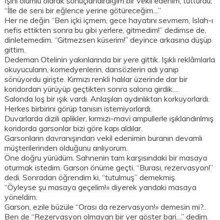
İşini olumlu olarak sonuçlandırdığım bir vekil edenim, tutturdu,
“İlle de seni bir eğlence yerine götüreceğim…”
Her ne değin “Ben içki içmem, gece hayatını sevmem, Islah-ı
nefis ettikten sonra bu gibi yerlere, gitmedim!” dedimse de,
dinletemedim. “Gitmezsen küserim!” deyince arkasına düşüp
gittim.
Dedeman Otelinin yakınlarında bir yere gittik. Işıklı reklâmlarla
okuyucuların, komedyenlerin, dansözlerin adı yanıp
sönüyordu girişte. Kırmızı renkli halılar üzerinde dar bir
koridordan yürüyüp geçtikten sonra salona girdik…
Salonda loş bir ışık vardı. Anlaşılan aydınlıktan korkuyorlardı.
Herkes birbirini görüp tanısın istemiyorlardı.
Duvarlarda dizili aplikler, kırmızı-mavi ampullerle ışıklandırılmış
koridorda garsonlar bizi göre kapı aldılar.
Garsonların davranışından vekil edenimin buranın devamlı
müşterilerinden olduğunu anlıyorum.
Öne doğru yürüdüm. Sahnenin tam karşısındaki bir masaya
oturmak istedim. Garson önüme geçti. “Burası, rezervasyon!”
dedi. Sonradan öğrendim ki, “tutulmuş” demekmiş.
“Öyleyse şu masaya geçelim!» diyerek yandaki masaya
yöneldim.
Garson, ezile büzüle “Orası da rezervasyon!» demesin mi?..
Ben de “Rezervasyon olmayan bir yer göster bari…” dedim.