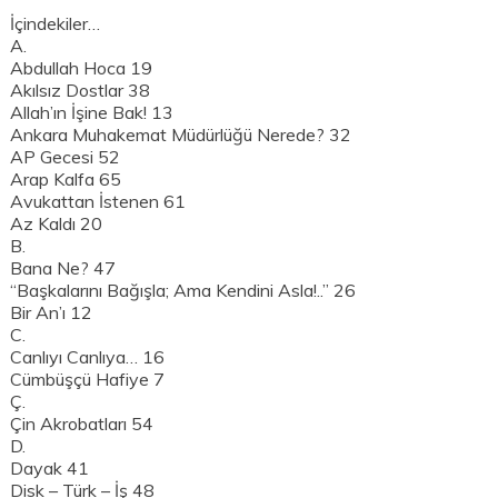
İçindekiler…
A.
Abdullah Hoca 19
Akılsız Dostlar 38
Allah’ın İşine Bak! 13
Ankara Muhakemat Müdürlüğü Nerede? 32
AP Gecesi 52
Arap Kalfa 65
Avukattan İstenen 61
Az Kaldı 20
B.
Bana Ne? 47
“Başkalarını Bağışla; Ama Kendini Asla!..” 26
Bir An’ı 12
C.
Canlıyı Canlıya… 16
Cümbüşçü Hafiye 7
Ç.
Çin Akrobatları 54
D.
Dayak 41
Disk – Türk – İş 48