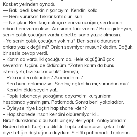
Kasket yerinden oynadı.
— Bak, dedi, keskin nişancıyım. Kendini kolla.
— Beni vurursan tekrar katil olur¬sun.
— Ne çıkar. Ben kaçmak için seni vuracağım, sen kanun
adına beni vuracaksın. Arasında fark var mı? Bırak gide¬yim,
senin çoluk çocuğun vardır elbette, sana yazık olmasın.
– Ya senin çoluk çocuğun yok mu? Ben seni öldürürsem
onlara yazık değil mi? Onları sevmiyor musun? dedim. Boğuk
bir sesle cevap verdi.
– Karım da vardı, iki çocuğum da. Hele küçüğünü çok
severdim. Üçünü de öldürdüm. “Zaten karım da bunu
istemiş¬ti, bizi kurtar artık!” demişti,
– Peki neden öldürdün? Acımadın mı?
– Sen bunu anlamazsın. Sen hiç aç kaldın mı, süründün mü?
– Kendini öldürseydin ya!..
– Toplu tabancayı şakağıma daya¬dım, kurşunların
hesabında yanılmışım. Patlamadı. Sonra beni yakaladılar.
– Öyleyse niye kaçtın hapishane¬den?
– Hapishanede insan kendini öldüremîyor ki…
Biraz duraklama oldu Katil bir şey¬ler yaptı. Anlayamadım.
Birden fırladı. Karşıma dikildi. Toplu tabancasını çekti. Tak!
diye tetiğin düştüğünü duydum. Si¬lâh patlamadı. Toplunun