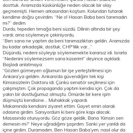
dosttuk. Aramızda küskünlüğe neden olacak bir olay
geçmemişti. Hemen arkasından koştum. Kolundan tutarak
kendime doğru çevirdim. “Ne o! Hasan Baba beni tanımadın
mı?” dedim.
Durdu, tepeden tırnağa beni süzdü. Dilinin altında bir şey
vardı; ama söylemeye çekiniyordu.
“Ben sana ne yaptım da beni tanımazlıktan geldin. Aramızda
bu kadar arkadaşlık, dostluk, CHP’lilik var…”
Düşündü, nedeni söyleyip söylememekte kararsız idi. Israrla
“Nedenini söylemezsem sana küserim!” deyince açıkladı.
Başladı anlatmaya:
“Gözleri görmeyen oğlumun bir işe yerleştirilmesi için
Ankara’ya geldim. Ankara’da güvendiğim tek kişi
Kimsesizlerin Doktoru idi. Çünkü senatör seçilmesi için
çalışmıştım. Çok propaganda yaptım kendisi için. Çok da
yakın bir dostluğumuz olmuştu. Ömürde bir kere işim
düşmüştü kendisine… Muhakkak yapardı.
Makamında kendisini ziyaret ettim. Gayet emin olarak
odasına girdim. Sanıyordum ki beni göre kapı alacak.
Masasında oturuyordu. Göz göze geldik. Bana ‘Kimsin sen
demesin mi?’ Neye uğradığımı şaşırdım. Sanki yer yarıldı da
içine girdim. Duramadım, Ben Hasan Baba’yım, nasıl olur da