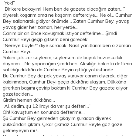
“Yok!”
“Bir kere bakayım! Hem ben de gazete alacağım zaten…”
diyerek koşarım ama ne koşarım defterciye… Ne o!… Cumhur
Bey sallanarak gidiyor önümde… Zaten Cumhur Bey, yavaş
yavaş gider her zaman, her yerde…
Canım bir an önce kavuşmak istiyor defterime… Şimdi
Cumhur Beyi geçip gitsem beni görecek:
“Nereye böyle?” diye soracak. Nasıl yanıtlarım ben o zaman
Cumhur Beyi…
Yalanı çok zor söylerim, söylersem de büyük huzursuzluk
duyarım… Ne yapacağım şimdi ben. Aksiliğe bakın ki defterin
satıldığı dükkân da Cumhur Beyin gittiği yol üstünde…
Bu Cumhur Bey de pek yavaş yürüyor canım diyerek, diğer
kaldırımdan, Cumhur Beyi geçip dükkâna ulaştım. Dükkâna
girerken başımı çevirip baktım ki Cumhur Bey gazete alıyor
gazeteciden…
Girdim hemen dükkâna…
“Al, dedim, şu 12 lirayı da ver şu defteri…”
Oh! Kavuştum en sonunda defterime…
Şu Cumhur Bey gelmeden çıkayım şuradan diyerek
dükkândan çıktım. Çıkar çıkmaz Cumhur Beyle göz göze
gelmeyeyim mi?..