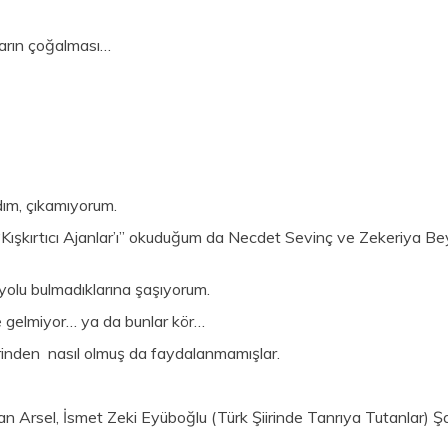
ların çoğalması…
dım, çıkamıyorum.
e “Kışkırtıcı Ajanlar’ı” okuduğum da Necdet Sevinç ve Zekeriya B
 yolu bulmadıklarına şaşıyorum.
ne gelmiyor… ya da bunlar kör…
ilerinden nasıl olmuş da faydalanmamışlar.
n Arsel, İsmet Zeki Eyüboğlu (Türk Şiirinde Tanrıya Tutanlar) Şaki