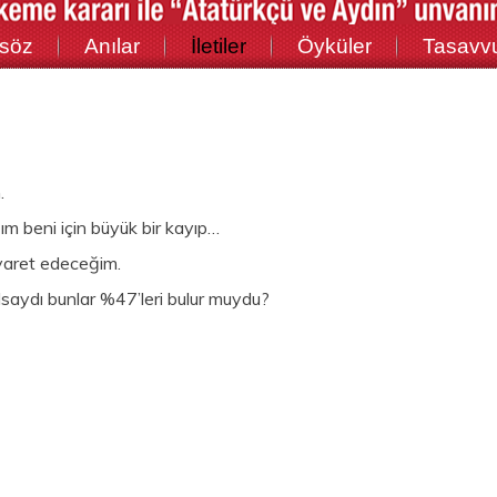
söz
Anılar
İletiler
Öyküler
Tasavv
.
m beni için büyük bir kayıp…
iyaret edeceğim.
olsaydı bunlar %47’leri bulur muydu?