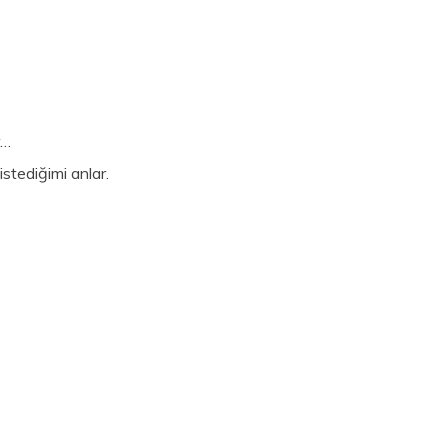
r…
stediğimi anlar.