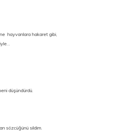
ine hayvanlara hakaret gibi,
ğiyle…
beni düşündürdü.
n sözcüğünü sildim.