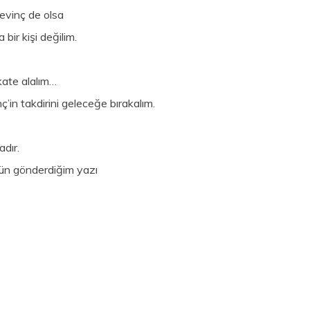
evinç de olsa
ir kişi değilim.
kate alalım…
’in takdirini geleceğe bırakalım.
dır.
gün gönderdiğim yazı