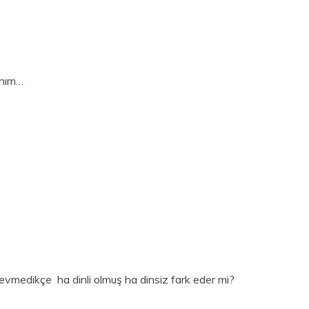
ınım…
i sevmedikçe ha dinli olmuş ha dinsiz fark eder mi?