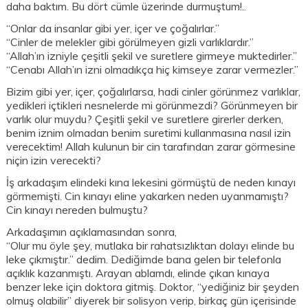
daha baktım. Bu dört cümle üzerinde durmuştum!..
“Onlar da insanlar gibi yer, içer ve çoğalırlar.”
“Cinler de melekler gibi görülmeyen gizli varlıklardır.”
“Allah’ın izniyle çeşitli şekil ve suretlere girmeye muktedirler.”
“Cenabı Allah’ın izni olmadıkça hiç kimseye zarar vermezler.”
Bizim gibi yer, içer, çoğalırlarsa, hadi cinler görünmez varlıklar,
yedikleri içtikleri nesnelerde mi görünmezdi? Görünmeyen bir
varlık olur muydu? Çeşitli şekil ve suretlere girerler derken,
benim iznim olmadan benim suretimi kullanmasına nasıl izin
verecektim! Allah kulunun bir cin tarafından zarar görmesine
niçin izin verecekti?
İş arkadaşım elindeki kına lekesini görmüştü de neden kınayı
görmemişti. Cin kınayı eline yakarken neden uyanmamıştı?
Cin kınayı nereden bulmuştu?
Arkadaşımın açıklamasından sonra,
“Olur mu öyle şey, mutlaka bir rahatsızlıktan dolayı elinde bu
leke çıkmıştır.” dedim. Dediğimde bana gelen bir telefonla
açıklık kazanmıştı. Arayan ablamdı, elinde çıkan kınaya
benzer leke için doktora gitmiş. Doktor, “yediğiniz bir şeyden
olmuş olabilir” diyerek bir solisyon verip, birkaç gün içerisinde