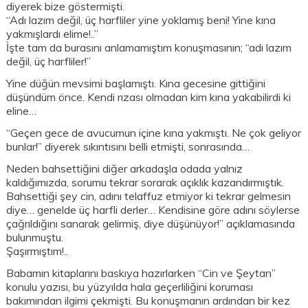
diyerek bize göstermişti.
“Adı lazım değil, üç harfliler yine yoklamış beni! Yine kına
yakmışlardı elime!..”
İşte tam da burasını anlamamıştım konuşmasının; “adı lazım
değil, üç harfliler!”
Yine düğün mevsimi başlamıştı. Kına gecesine gittiğini
düşündüm önce. Kendi rızası olmadan kim kına yakabilirdi ki
eline…
“Geçen gece de avucumun içine kına yakmıştı. Ne çok geliyor
bunlar!” diyerek sıkıntısını belli etmişti, sonrasında…
Neden bahsettiğini diğer arkadaşla odada yalnız
kaldığımızda, sorumu tekrar sorarak açıklık kazandırmıştık.
Bahsettiği şey cin, adını telaffuz etmiyor ki tekrar gelmesin
diye… genelde üç harfli derler… Kendisine göre adını söylerse
çağrıldığını sanarak gelirmiş, diye düşünüyor!” açıklamasında
bulunmuştu.
Şaşırmıştım!..
Babamın kitaplarını baskıya hazırlarken “Cin ve Şeytan”
konulu yazısı, bu yüzyılda hala geçerliliğini koruması
bakımından ilgimi çekmişti. Bu konuşmanın ardından bir kez