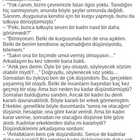
– “Yok canım, bizim çevremizle falan ilgisi yoktu. Tanıdığını
hiç sanmıyorum, onunda böyle şeyler umrunda değildi.
Sanırım, duygusuna kendisi için bir kurgu yapmıştı, bunu da
tutkuya dönüştürmüştü.”
– “Peki, bunca tutkuyla seven bir kadın nasıl bir daha
görünmedi?”
– “Bilmiyorum. Belki de kurgusunda ben de ona aşıktım.
Belki de benim kendisine açılamadığımı düşünüyordu,
bilemem.”
– “Sakın ona bir biçimde umut vermiş olmayasın…”
Arkadaşım bu kez sitemle bana baktı.
– “Artık pes derim. Öyle bir şey olsaydı, söyleyecek sözüm
olabilir miydi?…” Doğruydu, söylenecek söz yoktu…
Sonradan bu öyküyü ben de çok düşündüm. Bu, gerçekten
yaşanmış bir olaydı. Belki de insanların başından kaç kez
geçmiş bir olay. Ama bizi neden bu kadar düşündürmüştü?
Sonraları bulduğumu sandım. Ancak bir kadın bu denli
kararlı davranabilirdi. Böyle kararlı bir erkek görmemiştim.
Erkekler, genellikle böyle durumlarda “sonra ne olacağını”
düşünür, hesaplar, ona göre karar verirdi. Ama bir kadın
karar verirse, sonradan ne olacağını düşünse bile göze
alırdı. Kadınlar erkeklerden daha mı kararlıydı?
Düşündüklerimi arkadaşıma sordum:
– “Anlattıkların beni çok düşündürdü. Sence de kadınlar
daha mı kararlı? Biz erkekler kadın ilişkilerimizde daha çok