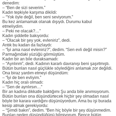
denedim:
– “Ben de sizi severim.”
Kadın tepkiyle karşıma dikildi:
– “Yok öyle değil, ben seni seviyorum.”
Bu kez anlamamak olanak dışıydı. Durumu kabul
etmeliydim.
– Peki ne olacak?…”
Kadın şiddetle bakıyordu:
– “Olacak bir şey yok, evleniriz”, dedi.
Arıtık bu kadarı da fazlaydı:
– “İyi ama nasıl evleniriz?”, dedim. “Sen evli değil misin?”
Parmağındaki yüzüğü görmüştüm.
Kadın bir an bile duraksamadı:
– “Ayrılırım”, dedi. Kadının kararlı davranışı beni şaşırtmıştı.
Bütün bunları nasıl güçlükle söylediğini anlamak zor değildi.
Ona biraz yardım etmeyi düşündüm:
– “İyi de ben evliyim.”
Kadın hiç oralı olmadı:
– “Sen de ayrılırsın…”
Bir an kadına dikkatle baktığımı Şu anda bile anımsıyorum.
Bütün bunları ona düşündürtecek hiçbir şey olmadan nasıl
böyle bir karara vardığını düşünüyordum. Ama bu işi burada
kesip atmak gerekiyordu:
– “Şimdi bakın”, dedim. “Ben hiç böyle bir şey düşünmedim.
Bunları neden düşündüğünü bilmiyorum. Bence bütün