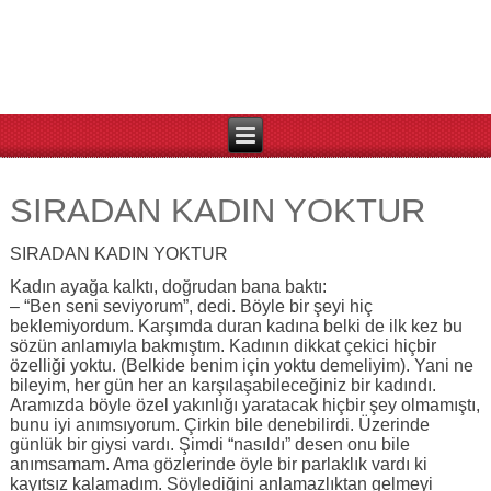
SIRADAN KADIN YOKTUR
SIRADAN KADIN YOKTUR
Kadın ayağa kalktı, doğrudan bana baktı:
– “Ben seni seviyorum”, dedi. Böyle bir şeyi hiç
beklemiyordum. Karşımda duran kadına belki de ilk kez bu
sözün anlamıyla bakmıştım. Kadının dikkat çekici hiçbir
özelliği yoktu. (Belkide benim için yoktu demeliyim). Yani ne
bileyim, her gün her an karşılaşabileceğiniz bir kadındı.
Aramızda böyle özel yakınlığı yaratacak hiçbir şey olmamıştı,
bunu iyi anımsıyorum. Çirkin bile denebilirdi. Üzerinde
günlük bir giysi vardı. Şimdi “nasıldı” desen onu bile
anımsamam. Ama gözlerinde öyle bir parlaklık vardı ki
kayıtsız kalamadım. Söylediğini anlamazlıktan gelmeyi