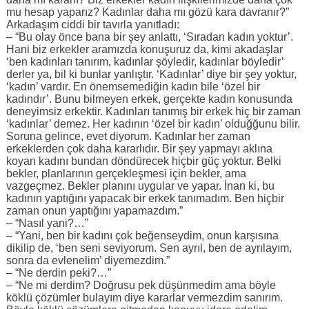
mu hesap yaparız? Kadınlar daha mı gözü kara davranır?”
Arkadaşım ciddi bir tavırla yanıtladı:
– “Bu olay önce bana bir şey anlattı, ‘Sıradan kadın yoktur’.
Hani biz erkekler aramızda konuşuruz da, kimi akadaşlar
‘ben kadınları tanırım, kadınlar şöyledir, kadınlar böyledir’
derler ya, bil ki bunlar yanlıştır. ‘Kadınlar’ diye bir şey yoktur,
‘kadın’ vardır. En önemsemediğin kadın bile ‘özel bir
kadındır’. Bunu bilmeyen erkek, gerçekte kadın konusunda
deneyimsiz erkektir. Kadınları tanımış bir erkek hiç bir zaman
‘kadınlar’ demez. Her kadının ‘özel bir kadın’ olduğğunu bilir.
Soruna gelince, evet diyorum. Kadınlar her zaman
erkeklerden çok daha kararlıdır. Bir şey yapmayı aklına
koyan kadını bundan döndürecek hiçbir güç yoktur. Belki
bekler, planlarının gerçekleşmesi için bekler, ama
vazgeçmez. Bekler planını uygular ve yapar. İnan ki, bu
kadının yaptığını yapacak bir erkek tanımadım. Ben hiçbir
zaman onun yaptığını yapamazdım.”
– “Nasıl yani?…”
– “Yani, ben bir kadını çok beğenseydim, onun karşısına
dikilip de, ‘ben seni seviyorum. Sen ayrıl, ben de ayrılayım,
sonra da evlenelim’ diyemezdim.”
– “Ne derdin peki?…”
– “Ne mi derdim? Doğrusu pek düşünmedim ama böyle
köklü çözümler bulayım diye kararlar vermezdim sanırım.