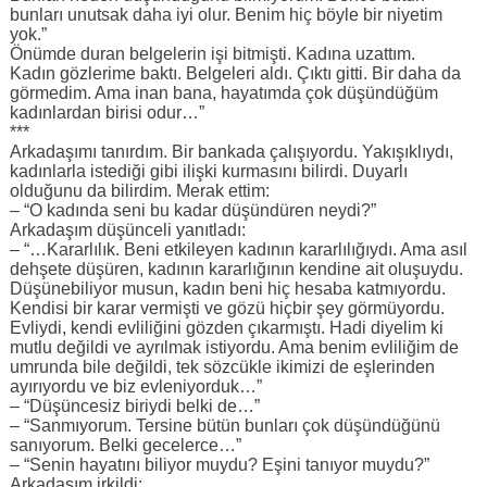
bunları unutsak daha iyi olur. Benim hiç böyle bir niyetim
yok.”
Önümde duran belgelerin işi bitmişti. Kadına uzattım.
Kadın gözlerime baktı. Belgeleri aldı. Çıktı gitti. Bir daha da
görmedim. Ama inan bana, hayatımda çok düşündüğüm
kadınlardan birisi odur…”
***
Arkadaşımı tanırdım. Bir bankada çalışıyordu. Yakışıklıydı,
kadınlarla istediği gibi ilişki kurmasını bilirdi. Duyarlı
olduğunu da bilirdim. Merak ettim:
– “O kadında seni bu kadar düşündüren neydi?”
Arkadaşım düşünceli yanıtladı:
– “…Kararlılık. Beni etkileyen kadının kararlılığıydı. Ama asıl
dehşete düşüren, kadının kararlığının kendine ait oluşuydu.
Düşünebiliyor musun, kadın beni hiç hesaba katmıyordu.
Kendisi bir karar vermişti ve gözü hiçbir şey görmüyordu.
Evliydi, kendi evliliğini gözden çıkarmıştı. Hadi diyelim ki
mutlu değildi ve ayrılmak istiyordu. Ama benim evliliğim de
umrunda bile değildi, tek sözcükle ikimizi de eşlerinden
ayırıyordu ve biz evleniyorduk…”
– “Düşüncesiz biriydi belki de…”
– “Sanmıyorum. Tersine bütün bunları çok düşündüğünü
sanıyorum. Belki gecelerce…”
– “Senin hayatını biliyor muydu? Eşini tanıyor muydu?”
Arkadaşım irkildi: