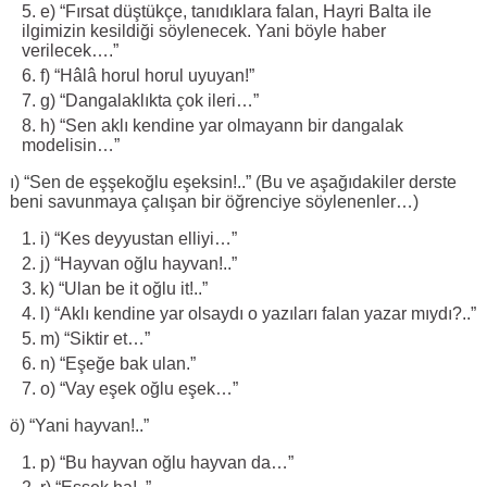
e) “Fırsat düştükçe, tanıdıklara falan, Hayri Balta ile
ilgimizin kesildiği söylenecek. Yani böyle haber
verilecek….”
f) “Hâlâ horul horul uyuyan!”
g) “Dangalaklıkta çok ileri…”
h) “Sen aklı kendine yar olmayann bir dangalak
modelisin…”
ı) “Sen de eşşekoğlu eşeksin!..” (Bu ve aşağıdakiler derste
beni savunmaya çalışan bir öğrenciye söylenenler…)
i) “Kes deyyustan elliyi…”
j) “Hayvan oğlu hayvan!..”
k) “Ulan be it oğlu it!..”
l) “Aklı kendine yar olsaydı o yazıları falan yazar mıydı?..”
m) “Siktir et…”
n) “Eşeğe bak ulan.”
o) “Vay eşek oğlu eşek…”
ö) “Yani hayvan!..”
p) “Bu hayvan oğlu hayvan da…”