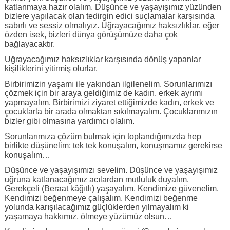
katlanmaya hazır olalım. Düşünce ve yaşayışımız yüzünden
bizlere yapılacak olan tedirgin edici suçlamalar karşısında
sabırlı ve sessiz olmalıyız. Uğrayacağımız haksızlıklar, eğer
özden isek, bizleri dünya görüşümüze daha çok
bağlayacaktır.
Uğrayacağımız haksızlıklar karşısında dönüş yapanlar
kişiliklerini yitirmiş olurlar.
Birbirimizin yaşamı ile yakından ilgilenelim. Sorunlarımızı
çözmek için bir araya geldiğimiz de kadın, erkek ayrımı
yapmayalım. Birbirimizi ziyaret ettiğimizde kadın, erkek ve
çocuklarla bir arada olmaktan sıkılmayalım. Çocuklarımızın
bizler gibi olmasına yardımcı olalım.
Sorunlarımıza çözüm bulmak için toplandığımızda hep
birlikte düşünelim; tek tek konuşalım, konuşmamız gerekirse
konuşalım…
Düşünce ve yaşayışımızı sevelim. Düşünce ve yaşayışımız
uğruna katlanacağımız acılardan mutluluk duyalım.
Gerekçeli (Beraat kâğıtlı) yaşayalım. Kendimize güvenelim.
Kendimizi beğenmeye çalışalım. Kendimizi beğenme
yolunda karışılacağımız güçlüklerden yılmayalım ki
yaşamaya hakkımız, ölmeye yüzümüz olsun…