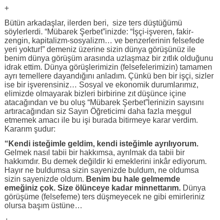
+
Bütün arkadaşlar, ilerden beri, size ters düştüğümü
söylerlerdi. “Mübarek Şerbet”inizde: “İşçi-işveren, fakir-
zengin, kapitalizm-sosyalizm… ve benzerlerinin felsefede
yeri yoktur!” demeniz üzerine sizin dünya görüşünüz ile
benim dünya görüşüm arasında uzlaşmaz bir zıtlık olduğunu
idrak ettim. Dünya görüşlerimizin (felsefelerimizin) tamamen
ayrı temellere dayandığını anladım. Çünkü ben bir işçi, sizler
ise bir işverensiniz… Sosyal ve ekonomik durumlarımız,
elimizde olmayarak bizleri birbirine zıt düşünce içine
atacağından ve bu oluş “Mübarek Şerbet”lerinizin sayısını
artıracağından siz Sayın Öğreticimi daha fazla meşgul
etmemek amacı ile bu işi burada bitirmeye karar verdim.
Kararım şudur:
“Kendi isteğimle geldim, kendi isteğimle ayrılıyorum.
Gelmek nasıl tabii bir hakkımsa, ayrılmak da tabii bir
hakkımdır. Bu demek değildir ki emeklerini inkâr ediyorum.
Hayır ne buldumsa sizin sayenizde buldum, ne oldumsa
sizin sayenizde oldum.
Benim bu hale gelmemde
emeğiniz çok. Size ölünceye kadar minnettarım.
Dünya
görüşüme (felsefeme) ters düşmeyecek ne gibi emirleriniz
olursa başım üstüne…