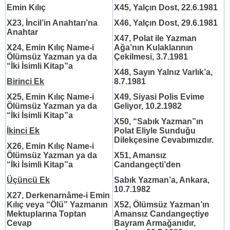
Emin Kılıç
X45, Yalçın Dost, 22.6.1981
X23, İncil’in Anahtarı’na
X46, Yalçın Dost, 29.6.1981
Anahtar
X47, Polat ile Yazman
X24, Emin Kılıç Name-i
Ağa’nın Kulaklarının
Ölümsüz Yazman ya da
Çekilmesi, 3.7.1981
“İki İsimli Kitap”a
X48, Sayın Yalnız Varlık’a,
Birinci Ek
8.7.1981
X25, Emin Kılıç Name-i
X49, Siyasi Polis Evime
Ölümsüz Yazman ya da
Geliyor, 10.2.1982
“İki İsimli Kitap”a
X50,
“Sabık Yazman”ın
İkinci Ek
Polat Eliyle Sunduğu
Dilekçesine Cevabımızdır.
X26, Emin Kılıç Name-i
Ölümsüz Yazman
ya da
X51, Amansız
“İki İsimli Kitap”a
Candangeçti’den
Üçüncü Ek
Sabık Yazman’a, Ankara,
10.7.1982
X27, Derkenarnâme-i Emin
Kılıç veya “Ölü” Yazmanın
X52, Ölümsüz Yazman’ın
Mektuplarına Toptan
Amansız Candangeçtiye
Cevap
Bayram Armağanıdır,