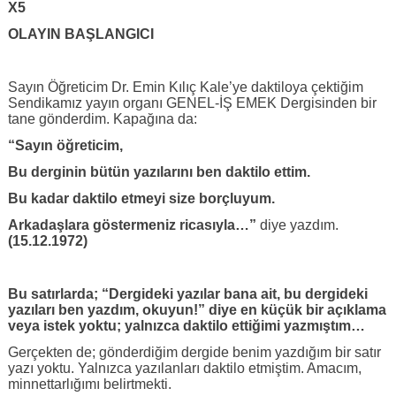
X5
OLAYIN BAŞLANGICI
Sayın Öğreticim Dr. Emin Kılıç Kale’ye daktiloya çektiğim
Sendikamız yayın organı GENEL-İŞ EMEK Dergisinden bir
tane gönderdim. Kapağına da:
“Sayın öğreticim,
Bu derginin bütün yazılarını ben daktilo ettim.
Bu kadar daktilo etmeyi size borçluyum.
Arkadaşlara göstermeniz ricasıyla…”
diye yazdım.
(15.12.1972)
Bu satırlarda; “Dergideki yazılar bana ait, bu dergideki
yazıları ben yazdım, okuyun!” diye en küçük bir açıklama
veya istek yoktu; yalnızca daktilo ettiğimi yazmıştım…
Gerçekten de; gönderdiğim dergide benim yazdığım bir satır
yazı yoktu. Yalnızca yazılanları daktilo etmiştim. Amacım,
minnettarlığımı belirtmekti.