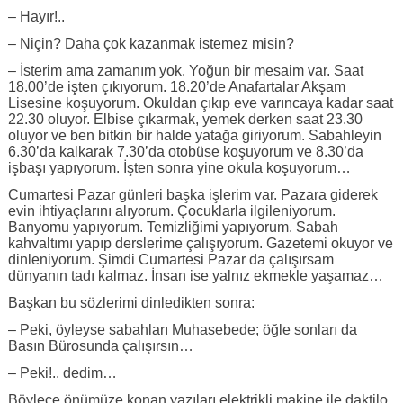
– Hayır!..
– Niçin? Daha çok kazanmak istemez misin?
– İsterim ama zamanım yok. Yoğun bir mesaim var. Saat
18.00’de işten çıkıyorum. 18.20’de Anafartalar Akşam
Lisesine koşuyorum. Okuldan çıkıp eve varıncaya kadar saat
22.30 oluyor. Elbise çıkarmak, yemek derken saat 23.30
oluyor ve ben bitkin bir halde yatağa giriyorum. Sabahleyin
6.30’da kalkarak 7.30’da otobüse koşuyorum ve 8.30’da
işbaşı yapıyorum. İşten sonra yine okula koşuyorum…
Cumartesi Pazar günleri başka işlerim var. Pazara giderek
evin ihtiyaçlarını alıyorum. Çocuklarla ilgileniyorum.
Banyomu yapıyorum. Temizliğimi yapıyorum. Sabah
kahvaltımı yapıp derslerime çalışıyorum. Gazetemi okuyor ve
dinleniyorum. Şimdi Cumartesi Pazar da çalışırsam
dünyanın tadı kalmaz. İnsan ise yalnız ekmekle yaşamaz…
Başkan bu sözlerimi dinledikten sonra:
– Peki, öyleyse sabahları Muhasebede; öğle sonları da
Basın Bürosunda çalışırsın…
– Peki!.. dedim…
Böylece önümüze konan yazıları elektrikli makine ile daktilo