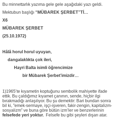
Bu minnettarlık yazıma gele gele aşağıdaki yazı geldi.
Mektubun başlığı
“MÜBAREK ŞERBET”Tİ…
X6
MÜBAREK ŞERBET
(25.10.1972)
Hâlâ horul horul uyuyan,
dangalaklıkta çok ileri,
Hayri Balta isimli öğrencimize
bir Mübarek Şerbet’imizdir…
1)1965’te kıyametin koptuğunu sembolik mahiyette ifade
ettik. Bu çaldığımız kıyamet çanının, sende, hiçbir ilgi
bırakmadığı anlaşılıyor. Bu şu demektir: Bari bundan sonra
bil ki, ”emek-sermaye, işçi-işveren, fakir-zengin, kapitalizm-
sosyalizm” ve buna göre bütün izm’ler ve benzerlerinin
felsefede yeri yoktur.
Felsefe bu gibi şeyleri dışarı atar.