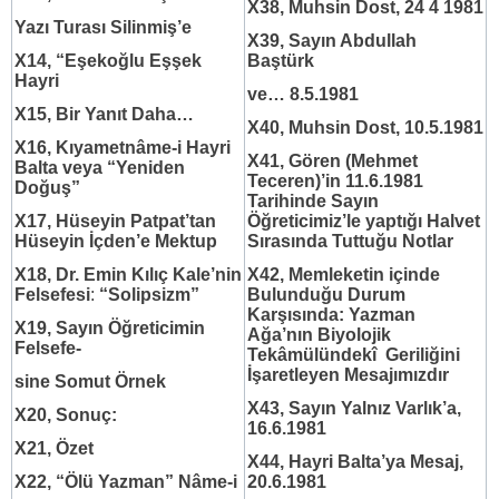
X38, Muhsin Dost, 24 4 1981
Yazı Turası Silinmiş’e
X39, Sayın Abdullah
X14,
“Eşekoğlu Eşşek
Baştürk
Hayri
ve… 8.5.1981
X15, Bir Yanıt Daha…
X40, Muhsin Dost, 10.5.1981
X16, Kıyametnâme-i Hayri
X41, Gören (Mehmet
Balta
veya “Yeniden
Teceren)’in
11.6.1981
Doğuş”
Tarihinde Sayın
X17, Hüseyin Patpat’tan
Öğreticimiz’le yaptığı Halvet
Hüseyin İçden’e Mektup
Sırasında Tuttuğu Notlar
X18, Dr. Emin Kılıç Kale’nin
X42, Memleketin içinde
Felsefesi
:
“Solipsizm”
Bulunduğu Durum
Karşısında: Yazman
X19, Sayın Öğreticimin
Ağa’nın Biyolojik
Felsefe-
Tekâmülündekî Geriliğini
İşaretleyen Mesajımızdır
sine Somut Örnek
X43, Sayın Yalnız Varlık’a,
X20, Sonuç:
16.6.1981
X21, Özet
X44, Hayri Balta’ya Mesaj,
X22, “Ölü Yazman” Nâme-i
20.6.1981