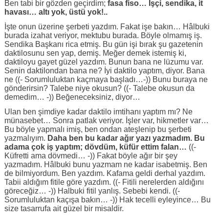
Ben tabi bir gözden geçirdim;
fasa fiso… İşçi, sendika, it
havası… altı yok, üstü yok!..
İşte onun üzerine şerbeti yazdım. Fakat işe bakın… Hâlbuki
burada izahat veriyor, mektubu burada. Böyle olmamış iş.
Sendika Başkanı rica etmiş. Bu gün işi bırak şu gazetenin
daktilosunu sen yap, demiş. Meğer demek istemiş ki,
daktiloyu gayet güzel yazdım. Bunun bana ne lüzumu var.
Senin daktilondan bana ne? İyi daktilo yaptım, diyor. Bana
ne ((- Sorumluluktan kaçmaya başladı…-)) Bunu buraya ne
gönderirsin? Talebe niye okusun? ((- Talebe okusun da
demedim… -)) Beğeneceksiniz, diyor…
Ulan ben şimdiye kadar daktilo imtihanı yaptım mı? Ne
münasebet… Sonra patlak veriyor. İşler var, hikmetler var…
Bu böyle yapmalı imiş, ben ondan ateşlenip bu şerbeti
yazmalıyım.
Daha ben bu kadar ağır yazı yazmadım. Bu
adama çok iş yaptım; dövdüm, küfür ettim falan…
((-
Küfretti ama dövmedi… -)) Fakat böyle ağır bir şey
yazmadım. Hâlbuki bunu yazmam ne kadar isabetmiş. Ben
de bilmiyordum. Ben yazdım. Kafama geldi derhal yazdım.
Tabii aldığım fitile göre yazdım. ((- Fitili nerelerden aldığını
göreceğiz… -)) Halbuki fitil yanlış. Sebebi kendi. ((-
Sorumluluktan kaçışa bakın… -)) Hak tecelli eyleyince… Bu
size tasarrufa ait güzel bir misaldir.