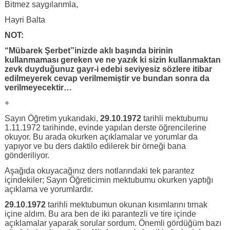
Bitmez saygılarımla,
Hayri Balta
NOT:
“Mübarek Şerbet”inizde aklı başında birinin
kullanmaması gereken ve ne yazık ki sizin kullanmaktan
zevk duyduğunuz gayr-i edebi seviyesiz sözlere itibar
edilmeyerek cevap verilmemiştir ve bundan sonra da
verilmeyecektir…
+
Sayın Öğretim yukarıdaki,
29.10.1972
tarihli mektubumu
1.11.1972 tarihinde, evinde yapılan derste öğrencilerine
okuyor. Bu arada okurken açıklamalar ve yorumlar da
yapıyor ve bu ders daktilo edilerek bir örneği bana
gönderiliyor.
Aşağıda okuyacağınız ders notlarındaki tek parantez
içindekiler; Sayın Öğreticimin mektubumu okurken yaptığı
açıklama ve yorumlardır.
29.10.1972
tarihli mektubumun okunan kısımlarını tırnak
içine aldım. Bu ara ben de iki parantezli ve tire içinde
açıklamalar yaparak sorular sordum. Önemli gördüğüm bazı