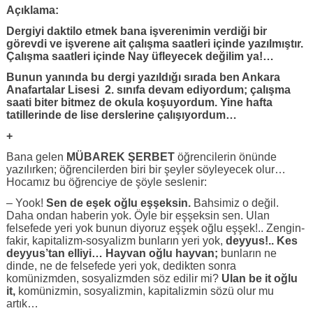
Açıklama:
Dergiyi daktilo etmek bana işverenimin verdiği bir
görevdi ve işverene ait çalışma saatleri içinde yazılmıştır.
Çalışma saatleri içinde Nay üfleyecek değilim ya!…
Bunun yanında bu dergi yazıldığı sırada ben Ankara
Anafartalar Lisesi 2. sınıfa devam ediyordum; çalışma
saati biter bitmez de okula koşuyordum. Yine hafta
tatillerinde de lise derslerine çalışıyordum…
+
Bana gelen
MÜBAREK ŞERBET
öğrencilerin önünde
yazılırken; öğrencilerden biri bir şeyler söyleyecek olur…
Hocamız bu öğrenciye de şöyle seslenir:
– Yook!
Sen de eşek oğlu eşşeksin.
Bahsimiz o değil.
Daha ondan haberin yok. Öyle bir eşşeksin sen. Ulan
felsefede yeri yok bunun diyoruz eşşek oğlu eşşek!.. Zengin-
fakir, kapitalizm-sosyalizm bunların yeri yok,
deyyus!.. Kes
deyyus’tan elliyi…
Hayvan oğlu hayvan;
bunların ne
dinde, ne de felsefede yeri yok, dedikten sonra
komünizmden, sosyalizmden söz edilir mi?
Ulan be it oğlu
it,
komünizmin, sosyalizmin, kapitalizmin sözü olur mu
artık…