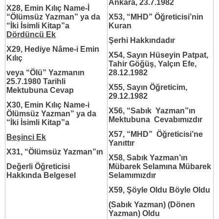
Ankara, 23.7.1982
X28, Emin Kılıç Name-İ
“Ölümsüz Yazman”
ya da
X53, “MHD” Öğreticisi’nin
“İki İsimli Kitap”a
Kuran
Dördüncü Ek
Şerhi Hakkındadır
X29, Hediye Nâme-i Emin
X54, Sayın Hüseyin Patpat,
Kılıç
Tahir Göğüş, Yalçın Efe,
veya
“Ölü” Yazmanın
28.12.1982
25.7.1980 Tarihli
X55, Sayın Öğreticim,
Mektubuna Cevap
29.12.1982
X30, Emin Kılıç Name-i
X56, “Sabık Yazman”ın
Ölümsüz Yazman” ya da
Mektubuna Cevabımızdır
“İki İsimli Kitap”a
X57, “MHD” Öğreticisi’ne
Beşinci Ek
Yanıttır
X31, “Ölümsüz Yazman”ın
X58, Sabık Yazman’ın
Değerli Öğreticisi
Mübarek Selamına
Mübarek
Hakkında Belgesel
Selamımızdır
X59, Şöyle Oldu Böyle Oldu
(Sabık Yazman) (Dönen
Yazman) Oldu