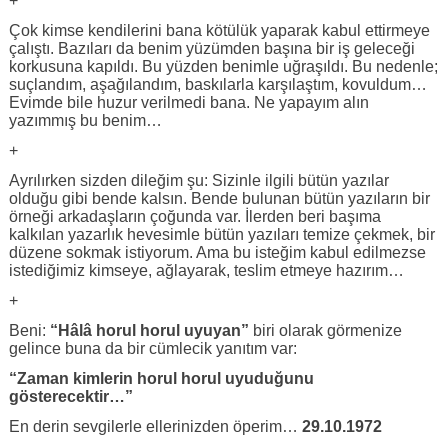
+
Çok kimse kendilerini bana kötülük yaparak kabul ettirmeye
çalıştı. Bazıları da benim yüzümden başına bir iş geleceği
korkusuna kapıldı. Bu yüzden benimle uğraşıldı. Bu nedenle;
suçlandım, aşağılandım, baskılarla karşılaştım, kovuldum…
Evimde bile huzur verilmedi bana. Ne yapayım alın
yazımmış bu benim…
+
Ayrılırken sizden dileğim şu: Sizinle ilgili bütün yazılar
olduğu gibi bende kalsın. Bende bulunan bütün yazıların bir
örneği arkadaşların çoğunda var. İlerden beri başıma
kalkılan yazarlık hevesimle bütün yazıları temize çekmek, bir
düzene sokmak istiyorum. Ama bu isteğim kabul edilmezse
istediğimiz kimseye, ağlayarak, teslim etmeye hazırım…
+
Beni:
“Hâlâ horul horul uyuyan”
biri olarak görmenize
gelince buna da bir cümlecik yanıtım var:
“Zaman kimlerin horul horul uyuduğunu
gösterecektir…”
En derin sevgilerle ellerinizden öperim…
29.10.1972