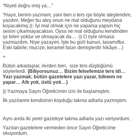
“Niyeti doğru imiş ya…”
“Hayır, benim yazmam, yani ben o ters işe böyle ateşlendim,
yazdım. Meğer bu ateş onun ne mal olduğunu meydana
koyacakmış ((- İyi mal olmak için ne yaparsa yapsın hiç
sesini çıkarmayacaksın. Oysa ne mal olduğunu kendinden
iyi bilen yoktur ve olmayacak da… -)) O öyle olmasa
yazmazdım. Niye yazayım. İşte bu gizli kanun, tasarruftur.
Eski tabirle; mucize, keramet falan demişlerdir hikâye…)
+
Bütün arkadaşlar, ilerden beri, size ters düştüğümü
söylerlerdi.
(Biliyorsunuz… Bizim felsefemize ters idi…
Yazı yazmak; bütün gazetelere yazı yazar, bilmem ne
yapar… Altı yok, üstü yok…)
((-Yazmaya Sayın Öğreticimin izni ile başlamıştım.
İlk yazılarımı kendisinin koyduğu takma adlarla yazmıştım.
Aynı anda iki yerel gazeteye takma adlarla yazı veriyordum.
Yazıları gazetelere vermeden önce Sayın Öğreticime
okuyordum.