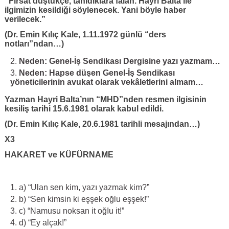
“Fırsat düştükçe, tanıdıklara falan. Hayri Balta ile
ilgimizin kesildiği söylenecek. Yani böyle haber
verilecek.”
(Dr. Emin Kılıç Kale, 1.11.1972 günlü “ders
notları”ndan…)
Neden: Genel-İş Sendikası Dergisine yazı yazmam…
Neden: Hapse düşen Genel-İş Sendikası
yöneticilerinin avukat olarak vekâletlerini almam…
Yazman Hayri Balta’nın “MHD”nden resmen ilgisinin
kesiliş tarihi 15.6.1981 olarak kabul edildi.
(Dr. Emin Kılıç Kale, 20.6.1981 tarihli mesajından…)
X3
HAKARET ve KÜFÜRNAME
a) “Ulan sen kim, yazı yazmak kim?”
b) “Sen kimsin ki eşşek oğlu eşşek!”
c) “Namusu noksan it oğIu it!”
d) “Ey alçak!”