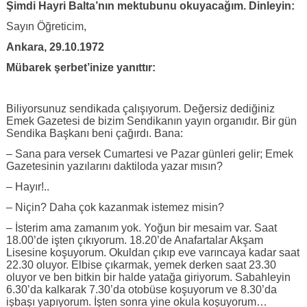
Şimdi Hayri Balta’nın mektubunu okuyacağım. Dinleyin:
Sayın Öğreticim,
Ankara, 29.10.1972
Mübarek şerbet’inize yanıttır:
Biliyorsunuz sendikada çalışıyorum. Değersiz dediğiniz
Emek Gazetesi de bizim Sendikanın yayın organıdır. Bir gün
Sendika Başkanı beni çağırdı. Bana:
– Sana para versek Cumartesi ve Pazar günleri gelir; Emek
Gazetesinin yazılarını daktiloda yazar mısın?
– Hayır!..
– Niçin? Daha çok kazanmak istemez misin?
– İsterim ama zamanım yok. Yoğun bir mesaim var. Saat
18.00’de işten çıkıyorum. 18.20’de Anafartalar Akşam
Lisesine koşuyorum. Okuldan çıkıp eve varıncaya kadar saat
22.30 oluyor. Elbise çıkarmak, yemek derken saat 23.30
oluyor ve ben bitkin bir halde yatağa giriyorum. Sabahleyin
6.30’da kalkarak 7.30’da otobüse koşuyorum ve 8.30’da
işbaşı yapıyorum. İşten sonra yine okula koşuyorum…