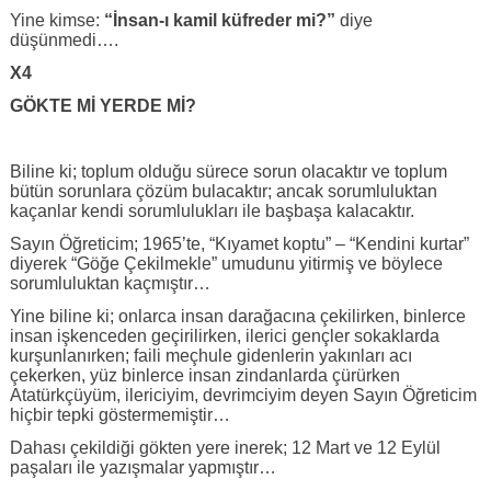
Yine kimse:
“İnsan-ı kamil küfreder mi?”
diye
düşünmedi….
X4
GÖKTE Mİ YERDE Mİ?
Biline ki; toplum olduğu sürece sorun olacaktır ve toplum
bütün sorunlara çözüm bulacaktır; ancak sorumluluktan
kaçanlar kendi sorumlulukları ile başbaşa kalacaktır.
Sayın Öğreticim; 1965’te, “Kıyamet koptu” – “Kendini kurtar”
diyerek “Göğe Çekilmekle” umudunu yitirmiş ve böylece
sorumluluktan kaçmıştır…
Yine biline ki; onlarca insan darağacına çekilirken, binlerce
insan işkenceden geçirilirken, ilerici gençler sokaklarda
kurşunlanırken; faili meçhule gidenlerin yakınları acı
çekerken, yüz binlerce insan zindanlarda çürürken
Atatürkçüyüm, ilericiyim, devrimciyim deyen Sayın Öğreticim
hiçbir tepki göstermemiştir…
Dahası çekildiği gökten yere inerek; 12 Mart ve 12 Eylül
paşaları ile yazışmalar yapmıştır…