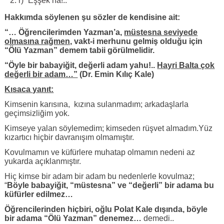
r) “Eşşek ha!..”
Hakkımda söylenen şu sözler de kendisine ait:
“… Öğrencilerim­den Yazman’a,
müstesna seviyede
olmasına rağmen,
vakt-i merhunu gelmiş olduğu için
“Ölü Yazman” demem tabii görülmelidir.
“Öyle bir babayiğit, değerli adam yahu!..
Hayri Balta çok
değerli bir adam…”
(Dr. Emin Kılıç Kale)
Kısaca yanıt:
Kimsenin karısına, kızına sulanmadım; arkadaşlarla
geçimsizliğim yok.
Kimseye yalan söylemedim; kimseden rüşvet almadım.Yüz
kızartıcı hiçbir davranışım olmamıştır.
Kovulmamın ve küfürlere muhatap olmamın nedeni az
yukarda açıklanmıştır.
Hiç kimse bir adam bir adam bu nedenlerle kovulmaz;
“
Böyle babayiğit, “müstesna” ve “değerli” bir adama bu
küfürler edilmez…
Öğrencilerinden hiçbiri, oğlu Polat Kale dışında, böyle
bir adama “Ölü Yazman” denemez…
demedi..