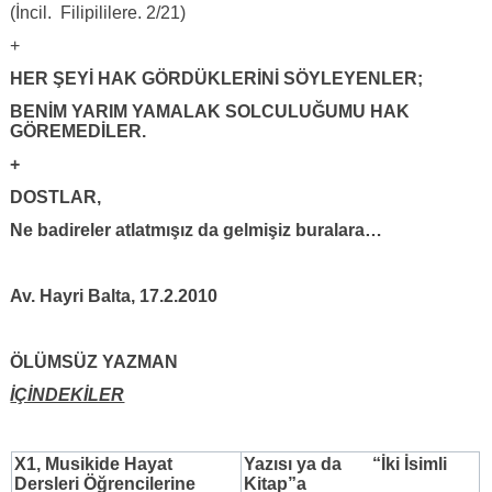
(İncil. Filipililere. 2/21)
+
HER ŞEYİ HAK GÖRDÜKLERİNİ SÖYLEYENLER;
BENİM YARIM YAMALAK SOLCULUĞUMU HAK
GÖREMEDİLER.
+
DOSTLAR,
Ne badireler atlatmışız da gelmişiz buralara…
Av. Hayri Balta, 17.2.2010
ÖLÜMSÜZ YAZMAN
İÇİNDEKİLER
X1, Musikide Hayat
Yazısı
ya da “İki İsimli
Dersleri Öğrencilerine
Kitap”a