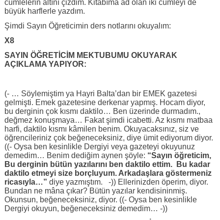
cümlelerin altını çizdim. Kitabıma ad olan iki cümleyi de
büyük harflerle yazdım.
Şimdi Sayın Öğreticimin ders notlarını okuyalım:
X8
SAYIN ÖĞRETİCİM MEKTUBUMU OKUYARAK
AÇIKLAMA YAPIYOR:
(- … Söylemiştim ya Hayri Balta’dan bir EMEK gazetesi
gelmişti. Emek gazetesine derkenar yapmış. Hocam diyor,
bu derginin çok kısmı daktilo… Ben üzerinde durmadım.,
değmez konuşmaya… Fakat şimdi icabetti. Az kısmı matbaa
harfi, daktilo kısmı kâmilen benim. Okuyacaksınız, siz ve
öğrencileriniz çok beğeneceksiniz, diye ümit ediyorum diyor.
((- Oysa ben kesinlikle Dergiyi veya gazeteyi okuyunuz
demedim… Benim dediğim aynen şöyle:
“Sayın öğreticim,
Bu derginin bütün yazılarını ben daktilo ettim. Bu kadar
daktilo etmeyi size borçluyum. Arkadaşlara göstermeniz
ricasıyla…”
diye yazmıştım. -)) Ellerinizden öperim, diyor.
Bundan ne mâna çıkar? Bütün yazılar kendisininmiş.
Okunsun, beğeneceksiniz, diyor. ((- Oysa ben kesinlikle
Dergiyi okuyun, beğeneceksiniz demedim… -))