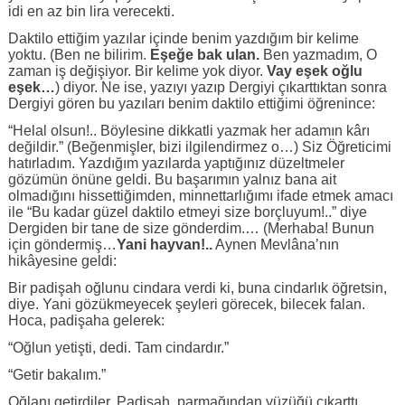
idi en az bin lira verecekti.
Daktilo ettiğim yazılar içinde benim yazdığım bir kelime
yoktu. (Ben ne bilirim.
Eşeğe bak ulan.
Ben yazmadım, O
zaman iş değişiyor. Bir kelime yok diyor.
Vay eşek oğlu
eşek…
) diyor. Ne ise, yazıyı yazıp Dergiyi çıkarttıktan sonra
Dergiyi gören bu yazıları benim daktilo ettiğimi öğrenince:
“Helal olsun!.. Böylesine dikkatli yazmak her adamın kârı
değildir.” (Beğenmişler, bizi ilgilendirmez o…) Siz Öğreticimi
hatırladım. Yazdığım yazılarda yaptığınız düzeltmeler
gözümün önüne geldi. Bu başarımın yalnız bana ait
olmadığını hissettiğimden, minnettarlığımı ifade etmek amacı
ile “Bu kadar güzel daktilo etmeyi size borçluyum!..” diye
Dergiden bir tane de size gönderdim.… (Merhaba! Bunun
için göndermiş…
Yani hayvan!..
Aynen Mevlâna’nın
hikâyesine geldi:
Bir padişah oğlunu cindara verdi ki, buna cindarlık öğretsin,
diye. Yani gözükmeyecek şeyleri görecek, bilecek falan.
Hoca, padişaha gelerek:
“Oğlun yetişti, dedi. Tam cindardır.”
“Getir bakalım.”
Oğlanı getirdiler. Padişah, parmağından yüzüğü çıkarttı,