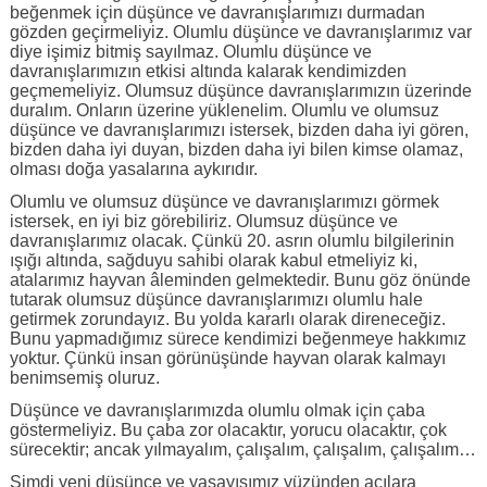
beğenmek için düşünce ve davranışlarımızı durmadan
gözden geçirmeliyiz. Olumlu düşünce ve davranışlarımız var
diye işimiz bitmiş sayılmaz. Olumlu düşünce ve
davranışlarımızın etkisi altında kalarak kendimizden
geçmemeliyiz. Olumsuz düşünce davranışlarımızın üzerinde
duralım. Onların üzerine yüklenelim. Olumlu ve olumsuz
düşünce ve davranışlarımızı istersek, bizden daha iyi gören,
bizden daha iyi duyan, bizden daha iyi bilen kimse olamaz,
olması doğa yasalarına aykırıdır.
Olumlu ve olumsuz düşünce ve davranışlarımızı görmek
istersek, en iyi biz görebiliriz. Olumsuz düşünce ve
davranışlarımız olacak. Çünkü 20. asrın olumlu bilgilerinin
ışığı altında, sağduyu sahibi olarak kabul etmeliyiz ki,
atalarımız hayvan âleminden gelmektedir. Bunu göz önünde
tutarak olumsuz düşünce davranışlarımızı olumlu hale
getirmek zorundayız. Bu yolda kararlı olarak direneceğiz.
Bunu yapmadığımız sürece kendimizi beğenmeye hakkımız
yoktur. Çünkü insan görünüşünde hayvan olarak kalmayı
benimsemiş oluruz.
Düşünce ve davranışlarımızda olumlu olmak için çaba
göstermeliyiz. Bu çaba zor olacaktır, yorucu olacaktır, çok
sürecektir; ancak yılmayalım, çalışalım, çalışalım, çalışalım…
Şimdi yeni düşünce ve yaşayışımız yüzünden acılara