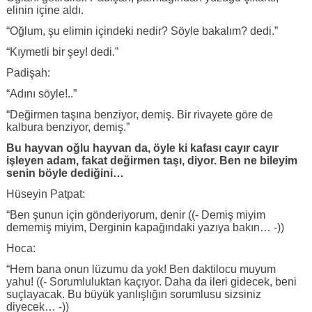
elinin içine aldı.
“Oğlum, şu elimin içindeki nedir? Söyle bakalım? dedi.”
“Kıymetli bir şey! dedi.”
Padişah:
“Adını söyle!..”
“Değirmen taşına benziyor, demiş. Bir rivayete göre de
kalbura benziyor, demiş.”
Bu hayvan oğlu hayvan da, öyle ki kafası cayır cayır
işleyen adam, fakat değirmen taşı, diyor. Ben ne bileyim
senin böyle dediğini…
Hüseyin Patpat:
“Ben şunun için gönderiyorum, denir ((- Demiş miyim
dememiş miyim, Derginin kapağındaki yazıya bakın… -))
Hoca:
“Hem bana onun lüzumu da yok! Ben daktilocu muyum
yahu! ((- Sorumluluktan kaçıyor. Daha da ileri gidecek, beni
suçlayacak. Bu büyük yanlışlığın sorumlusu sizsiniz
diyecek… -))