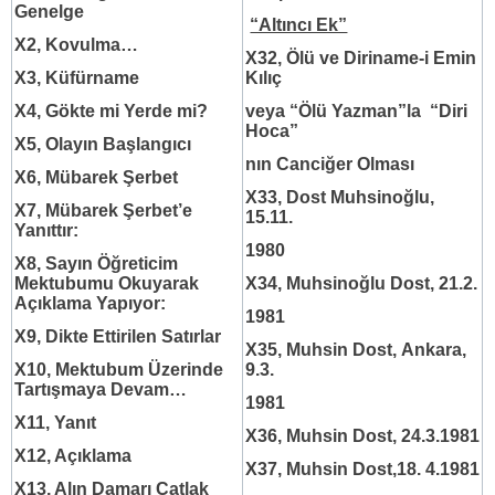
Genelge
“Altıncı Ek”
X2, Kovulma…
X32, Ölü ve Diriname-i Emin
X3, Küfürname
Kılıç
X4, Gökte mi Yerde mi?
veya “Ölü Yazman”la “Diri
Hoca”
X5, Olayın Başlangıcı
nın Canciğer Olması
X6, Mübarek Şerbet
X33, Dost Muhsinoğlu,
X7, Mübarek Şerbet’e
15.11.
Yanıttır:
1980
X8, Sayın Öğreticim
Mektubumu Okuyarak
X34, Muhsinoğlu Dost, 21.2.
Açıklama Yapıyor:
1981
X9, Dikte Ettirilen Satırlar
X35, Muhsin Dost,
Ankara,
X10, Mektubum Üzerinde
9.3.
Tartışmaya Devam…
1981
X11, Yanıt
X36, Muhsin Dost, 24.3.1981
X12, Açıklama
X37, Muhsin Dost,18. 4.1981
X13, Alın Damarı Çatlak