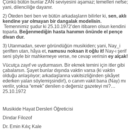
Çünkü bütün bunlar ZAN seviyesini aşamaz; temelleri nefse;
yani, dilenciliğe dayanır.
2) Öteden beri ben ve bütün arkadaşların bilirler ki,
sen, aklı
kendine yar olmayan bir dangalak modelisin.
Temennimiz şudur ki 25.10.1972’den itibaren olsun kendini
toparla.
Beğenmediğin hasta hanımın önünde el pençe
divan dur.
3) Utanmadan, sever göründüğün musikiden; yani, Nay_i
şeriften utan, hâya et,
namusu noksan it oğlu it!
Nay-ı şerif
seni şöyle bir mahkemeye verse, ne cevap verirsin
ey alçak!
Vücutça zayıf ve uydurmasın. Bir ekmek temini için itler gibi
çabalarsın. Şayet bunlar dışında vaktin varsa (ki vaktin
olduğu anlaşılıyor; arkadaşlarına vakitsizliğinden şikâyet
ederken yalan söylemişsindir!), o canım vakit bana (Nay) mı
verilir, yoksa “emek” denilen o değersiz gazeteyi mi?…
25.10.1972
Musikide Hayat Dersleri Öğreticisi
Dindar Filozof
Dr. Emin Kılıç Kale