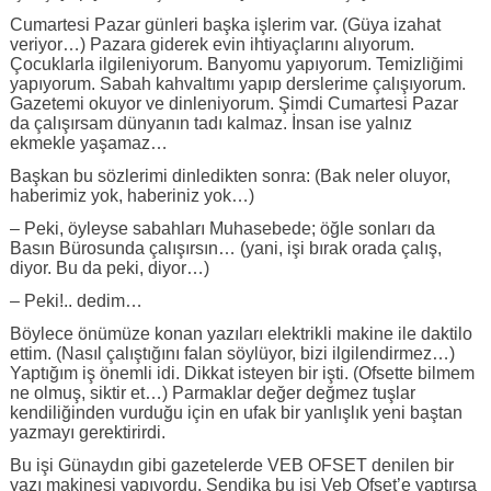
Cumartesi Pazar günleri başka işlerim var. (Güya izahat
veriyor…) Pazara giderek evin ihtiyaçlarını alıyorum.
Çocuklarla ilgileniyorum. Banyomu yapıyorum. Temizliğimi
yapıyorum. Sabah kahvaltımı yapıp derslerime çalışıyorum.
Gazetemi okuyor ve dinleniyorum. Şimdi Cumartesi Pazar
da çalışırsam dünyanın tadı kalmaz. İnsan ise yalnız
ekmekle yaşamaz…
Başkan bu sözlerimi dinledikten sonra: (Bak neler oluyor,
haberimiz yok, haberiniz yok…)
– Peki, öyleyse sabahları Muhasebede; öğle sonları da
Basın Bürosunda çalışırsın… (yani, işi bırak orada çalış,
diyor. Bu da peki, diyor…)
– Peki!.. dedim…
Böylece önümüze konan yazıları elektrikli makine ile daktilo
ettim. (Nasıl çalıştığını falan söylüyor, bizi ilgilendirmez…)
Yaptığım iş önemli idi. Dikkat isteyen bir işti. (Ofsette bilmem
ne olmuş, siktir et…) Parmaklar değer değmez tuşlar
kendiliğinden vurduğu için en ufak bir yanlışlık yeni baştan
yazmayı gerektirirdi.
Bu işi Günaydın gibi gazetelerde VEB OFSET denilen bir
yazı makinesi yapıyordu. Sendika bu işi Veb Ofset’e yaptırsa