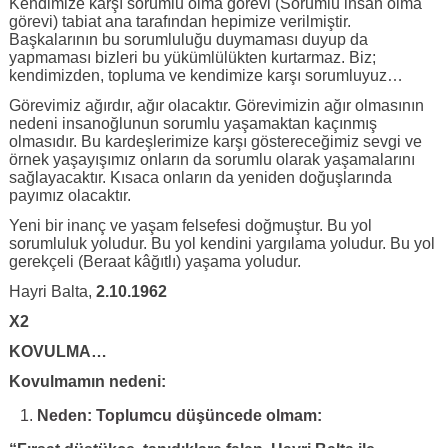
Kendimize karşı sorumlu olma görevi (Sorumlu insan olma
görevi) tabiat ana tarafından hepimize verilmiştir.
Başkalarının bu sorumluluğu duymaması duyup da
yapmaması bizleri bu yükümlülükten kurtarmaz. Biz;
kendimizden, topluma ve kendimize karşı sorumluyuz…
Görevimiz ağırdır, ağır olacaktır. Görevimizin ağır olmasının
nedeni insanoğlunun sorumlu yaşamaktan kaçınmış
olmasıdır. Bu kardeşlerimize karşı göstereceğimiz sevgi ve
örnek yaşayışımız onların da sorumlu olarak yaşamalarını
sağlayacaktır. Kısaca onların da yeniden doğuşlarında
payımız olacaktır.
Yeni bir inanç ve yaşam felsefesi doğmuştur. Bu yol
sorumluluk yoludur. Bu yol kendini yargılama yoludur. Bu yol
gerekçeli (Beraat kâğıtlı) yaşama yoludur.
Hayri Balta,
2.10.1962
X2
KOVULMA…
Kovulmamın nedeni:
Neden: Toplumcu düşüncede olmam: