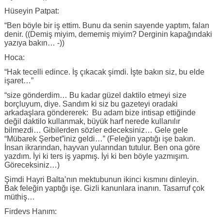
Hüseyin Patpat:
“Ben böyle bir iş ettim. Bunu da senin sayende yaptım, falan
denir. ((Demiş miyim, dememiş miyim? Derginin kapağındaki
yazıya bakın… -))
Hoca:
“Hak tecelli edince. İş çıkacak şimdi. İşte bakın siz, bu elde
işaret…”
“size gönderdim… Bu kadar güzel daktilo etmeyi size
borçluyum, diye. Sandım ki siz bu gazeteyi oradaki
arkadaşlara göndererek: Bu adam bize intisap ettiğinde
değil daktilo kullanmak, büyük harf nerede kullanılır
bilmezdi… Gibilerden sözler edeceksiniz… Gele gele
“Mübarek Şerbet”iniz geldi…” (Feleğin yaptığı işe bakın.
İnsan ikrarından, hayvan yularından tutulur. Ben ona göre
yazdım. İyi ki ters iş yapmış. İyi ki ben böyle yazmışım.
Göreceksiniz…)
Şimdi Hayri Balta’nın mektubunun ikinci kısmını dinleyin.
Bak feleğin yaptığı işe. Gizli kanunlara inanın. Tasarruf çok
müthiş…
Firdevs Hanım: