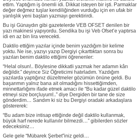
ettim. Yaptığım iş önemli idi. Dikkat isteyen bir işti. Parmaklar
değer değmez tuşlar kendiliğinden vurduğu için en ufak bir
yanlışlık yeni baştan yazmayı gerektirirdi.
Bu işi Günaydın gibi gazetelerde VEB OFSET denilen bir
yazı makinesi yapıyordu. Sendika bu işi Veb Ofset’e yaptırsa
idi en az bin lira verecekti.
Daktilo ettiğim yazılar içinde benim yazdığım bir kelime
yoktu. Ne ise, yazıyı yazıp Dergiyi çıkarttıktan sonra bu
yazıları benim daktilo ettiğimi öğrenenler:
“Helal olsun!.. Böylesine dikkatli yazmak her adamın kârı
değildir.” deyince Siz Öğreticimi hatırladım. Yazdığım
yazılarda yaptığınız düzeltmeler gözümün önüne geldi. Bu
başarımın yalnız bana ait olmadığını hissettiğimden,
minnettarlığımı ifade etmek amacı ile “Bu kadar güzel daktilo
etmeyi size borçluyum!..” diye Dergiden bir tane de size
gönderdim… Sandım ki siz bu Dergiyi oradaki arkadaşlara
göstererek:
“Bu adam bize intisap ettiğinde değil daktilo kullanmak,
büyük harf nerede kullanılır bilmezdi…” gibilerden sözler
edeceksiniz…
Gele gele “Mübarek Şerbet”iniz geldi…