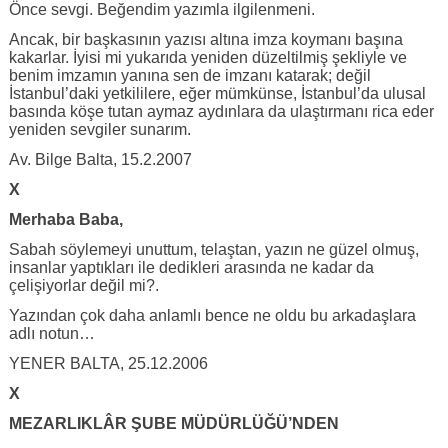
Önce sevgi. Beğendim yazımla ilgilenmeni.
Ancak, bir başkasının yazısı altına imza koymanı başına
kakarlar. İyisi mi yukarıda yeniden düzeltilmiş şekliyle ve
benim imzamın yanına sen de imzanı katarak; değil
İstanbul’daki yetkililere, eğer mümkünse, İstanbul’da ulusal
basında köşe tutan aymaz aydınlara da ulaştırmanı rica eder
yeniden sevgiler sunarım.
Av. Bilge Balta, 15.2.2007
X
Merhaba Baba,
Sabah söylemeyi unuttum, telaştan, yazın ne güzel olmuş,
insanlar yaptıkları ile dedikleri arasında ne kadar da
çelişiyorlar değil mi?.
Yazından çok daha anlamlı bence ne oldu bu arkadaşlara
adlı notun…
YENER BALTA, 25.12.2006
X
MEZARLIKLÂR ŞUBE MÜDÜRLÜĞÜ’NDEN