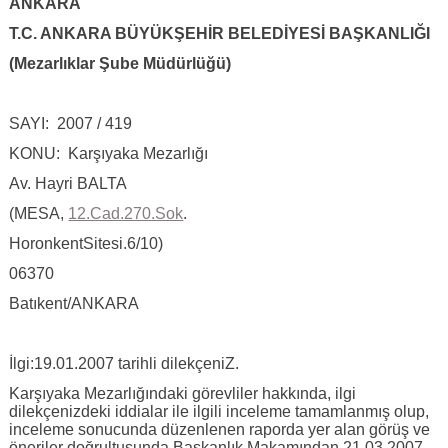
ANKARA
T.C. ANKARA BÜYÜKŞEHİR BELEDİYESİ BAŞKANLIĞI
(Mezarlıklar Şube Müdürlüğü)
SAYI: 2007 / 419
KONU: Karşıyaka Mezarlığı
Av. Hayri BALTA
(MESA,
12.Cad.270.Sok
.
HoronkentSitesi.6/10)
06370
Batıkent/ANKARA
İlgi:19.01.2007 tarihli dilekçeniZ.
Karşıyaka Mezarlığındaki görevliler hakkında, ilgi
dilekçenizdeki iddialar ile ilgili inceleme tamamlanmış olup,
inceleme sonucunda düzenlenen raporda yer alan görüş ve
öneriler doğrultusunda Başkanlık Makamından 21.03.2007