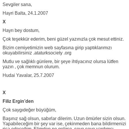
Sevgiler sana,
Hayri Balta, 24.1.2007
X
Hayrı bey dostum,
Çok teşekkür ederim, beni güzel yazınızla çok mesut ettiniz.
Bizim cemiyetimizin web sayfasına girip yaptıklarımızı
okuyabilirsiniz .ataturksociety .org
Mutlu ve sağlıklı günlere, bir şeye ihtiyacınız olursa lütfen
yazın , çok memnun olurum.
Hudai Yavalar, 25.7.2007
X
Filiz Ergin’den
Çok saygıdeğer büyüğüm,
Başınız sağ olsun, sabırlar dilerim. Uzun ömürler sizin olsun.
Yapabileceğim bir şey var ise, çekinmeden bana bildirmenizi
rica edeceğim. Elimden ne gelirse, seve seve yardımcı