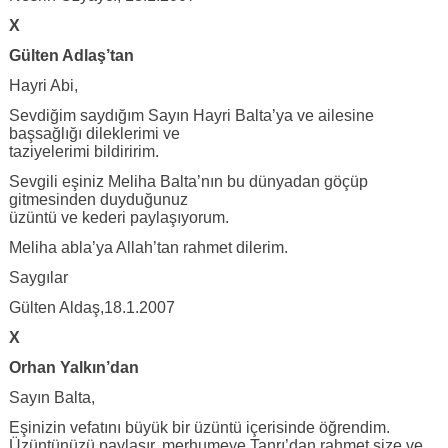
X
Gülten Adlaş’tan
Hayri Abi,
Sevdiğim saydığım Sayın Hayri Balta’ya ve ailesine
başsağlığı dileklerimi ve
taziyelerimi bildiririm.
Sevgili eşiniz Meliha Balta’nın bu dünyadan göçüp
gitmesinden duyduğunuz
üzüntü ve kederi paylaşıyorum.
Meliha abla’ya Allah’tan rahmet dilerim.
Saygılar
Gülten Aldaş,18.1.2007
X
Orhan Yalkın’dan
Sayın Balta,
Eşinizin vefatını büyük bir üzüntü içerisinde öğrendim.
Üzüntünüzü paylaşır, merhumeye Tanrı’dan rahmet size ve