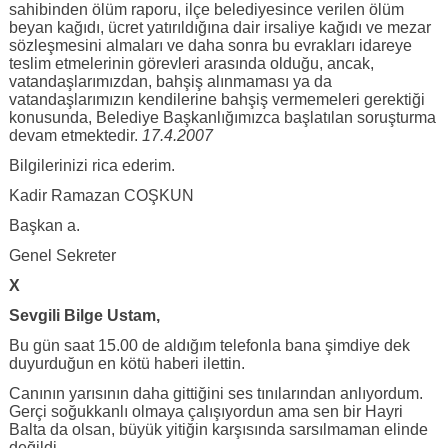
sahibinden ölüm raporu, ilçe belediyesince verilen ölüm
beyan kağıdı, ücret yatırıldığına dair irsaliye kağıdı ve mezar
sözleşmesini almaları ve daha sonra bu evrakları idareye
teslim etmelerinin görevleri arasında olduğu, ancak,
vatandaşlarımızdan, bahşiş alınmaması ya da
vatandaşlarımızın kendilerine bahşiş vermemeleri gerektiği
konusunda, Belediye Başkanlığımızca başlatılan soruşturma
devam etmektedir.
17.4.2007
Bilgilerinizi rica ederim.
Kadir Ramazan COŞKUN
Başkan a.
Genel Sekreter
X
Sevgili Bilge Ustam,
Bu gün saat 15.00 de aldığım telefonla bana şimdiye dek
duyurduğun en kötü haberi ilettin.
Canının yarısının daha gittiğini ses tınılarından anlıyordum.
Gerçi soğukkanlı olmaya çalışıyordun ama sen bir Hayri
Balta da olsan, büyük yitiğin karşısında sarsılmaman elinde
değildi.