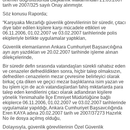
tarih ve 2007/325 sayılı Onay alınmıştır.
Söz konusu Raporda;
“Karşıyaka Mezarlığı güvenlik görevlilerinin bir süredir, çıtacı
diye tabir edilen kişilere karşı mücadele ettikleri ve
06.11.2006, 01.02.2007 ve 03.02.2007 tarihlerinde polis
ekipleriyle birlikte uygulamalar yaptıkları,
Güvenlik elemanlarının Ankara Cumhuriyet Başsavcılığına
ayrı ayrı yazdıkları ve 20.02.2007 tarihinde işleme alınan
dilekçelerinde,
Bir süredir defin sırasında vatandaşları sürekli rahatsız eden
ve cenazeler defnedildikten sonra, hiçbir talep olmaksızın,
defnedilen cenazelerin mezar çevresine belirleyici olarak
birkaç çıta diken ve geçici mezar başlıklarına isim yazan ve
bu işlem için de acılı vatandaşlardan fahiş miktarlarda para
talep eden kendilerini çıtacı olarak adlandıran kişilere
yönelik Yenimahalle İlçe Emniyet Müdürlüğüne bağlı
ekiplerce 06.11.2006, 01.02.2007 ve 03.02.2007 tarihlerinde
uygulamalar yapıldığı, Ankara Cumhuriyet Başsavcılığında
Eren KAYA adına 20.02.2007 tarih ve 2007/37273 Hazırlık
No ile dosya açılmış olduğu,
Dolayısıyla, güvenlik görevlilerinin Özel Güvenlik