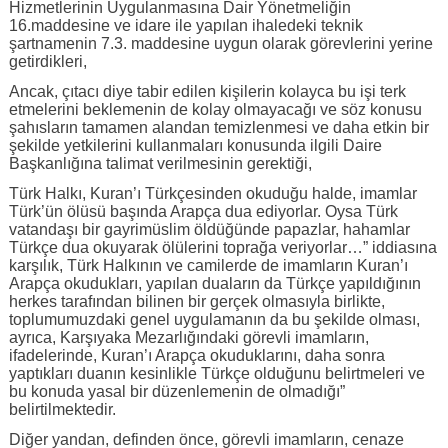
Hizmetlerinin Uygulanmasına Dair Yönetmeliğin
16.maddesine ve idare ile yapılan ihaledeki teknik
şartnamenin 7.3. maddesine uygun olarak görevlerini yerine
getirdikleri,
Ancak, çıtacı diye tabir edilen kişilerin kolayca bu işi terk
etmelerini beklemenin de kolay olmayacağı ve söz konusu
şahısların tamamen alandan temizlenmesi ve daha etkin bir
şekilde yetkilerini kullanmaları konusunda ilgili Daire
Başkanlığına talimat verilmesinin gerektiği,
Türk Halkı, Kuran’ı Türkçesinden okuduğu halde, imamlar
Türk’ün ölüsü başında Arapça dua ediyorlar. Oysa Türk
vatandaşı bir gayrimüslim öldüğünde papazlar, hahamlar
Türkçe dua okuyarak ölülerini toprağa veriyorlar…” iddiasına
karşılık, Türk Halkının ve camilerde de imamların Kuran’ı
Arapça okudukları, yapılan duaların da Türkçe yapıldığının
herkes tarafından bilinen bir gerçek olmasıyla birlikte,
toplumumuzdaki genel uygulamanın da bu şekilde olması,
ayrıca, Karşıyaka Mezarlığındaki görevli imamların,
ifadelerinde, Kuran’ı Arapça okuduklarını, daha sonra
yaptıkları duanın kesinlikle Türkçe olduğunu belirtmeleri ve
bu konuda yasal bir düzenlemenin de olmadığı”
belirtilmektedir.
Diğer yandan, definden önce, görevli imamların, cenaze