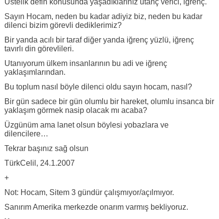
Üstelik defin konusunda yaşadıklarınız utanç verici, iğrenç.
Sayın Hocam, neden bu kadar adiyiz biz, neden bu kadar
dilenci bizim görevli dediklerimiz?
Bir yanda acılı bir taraf diğer yanda iğrenç yüzlü, iğrenç
tavırlı din görevlileri.
Utanıyorum ülkem insanlarının bu adi ve iğrenç
yaklaşımlarından.
Bu toplum nasıl böyle dilenci oldu sayın hocam, nasıl?
Bir gün sadece bir gün olumlu bir hareket, olumlu insanca bir
yaklaşım görmek nasip olacak mı acaba?
Üzgünüm ama lanet olsun böylesi yobazlara ve
dilencilere…
Tekrar başınız sağ olsun
TürkCelil, 24.1.2007
+
Not: Hocam, Sitem 3 gündür çalışmıyor/açılmıyor.
Sanırım Amerika merkezde onarım varmış bekliyoruz.