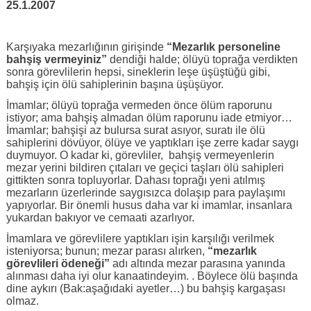
25.1.2007
Karşıyaka mezarlığının girişinde
“Mezarlık personeline
bahşiş vermeyiniz”
dendiği halde; ölüyü toprağa verdikten
sonra görevlilerin hepsi, sineklerin leşe üşüştüğü gibi,
bahşiş için ölü sahiplerinin başına üşüşüyor.
İmamlar; ölüyü toprağa vermeden önce ölüm raporunu
istiyor; ama bahşiş almadan ölüm raporunu iade etmiyor…
İmamlar; bahşişi az bulursa surat asıyor, suratı ile ölü
sahiplerini dövüyor, ölüye ve yaptıkları işe zerre kadar saygı
duymuyor. O kadar ki, görevliler, bahşiş vermeyenlerin
mezar yerini bildiren çıtaları ve geçici taşları ölü sahipleri
gittikten sonra topluyorlar. Dahası toprağı yeni atılmış
mezarların üzerlerinde saygısızca dolaşıp para paylaşımı
yapıyorlar. Bir önemli husus daha var ki imamlar, insanlara
yukardan bakıyor ve cemaati azarlıyor.
İmamlara ve görevlilere yaptıkları işin karşılığı verilmek
isteniyorsa; bunun; mezar parası alırken,
“mezarlık
görevlileri ödeneği”
adı altında mezar parasına yanında
alınması daha iyi olur kanaatindeyim. . Böylece ölü başında
dine aykırı (Bak:aşağıdaki ayetler…) bu bahşiş kargaşası
olmaz.