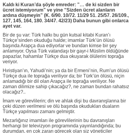
Kaldı ki Kuran’da şöyle emreder: ”… de ki sizden bir
ücret istemiyorum” ve yine “Sizden ücret alanların
ardına düşmeyin” (K. 6/90. 10/72. 11/29 51. 25/57. 26/109.,
127, 145, 164, 180. 34/47. 42/23) Daha bunun gibi onlarca
ayet var.
Bir de şu var: Türk halkı bu gün kutsal kitabi Kuran’ı
Türkçe’sinden okuduğu halde; imamlar Türk’ün ölüsü
başında Arapça dua ediyorlar ve bundan kimse bir şey
anlamıyor. Oysa Türk vatandaşı bir gayr-i Müslim öldüğünde
papazlar, hahamlar Türkçe dua okuyarak ölülerini toprağa
veriyor.
Hıristiyan’ın, Yahudi’nin; ya da bir Ermeni’nin, Rum’un ölüsü
Türkçe dua ile toprağa veriliyor da; bir Türk’ün ölüsü, niçin
anlamadığı bir dil olan Arapça ile toprağa veriliyor. Ne
zaman dilimize sahip çıkacağız?, ne zaman bundan rahatsız
olacağız?..
İmam ve görevlilerin; din ve ahlak dişi bu davranışlarına bir
çeki düzen verilmesi ve ölü başında okudukları duaların
Türkçe yapılması zamanı gelmiştir.
Mezarlığınız imamları ile görevlilerinin bu davranışları
herhangi bir televizyon programında yayınlandığında; bu
durumdan, en çok zararı görecek olan siz yöneticiler