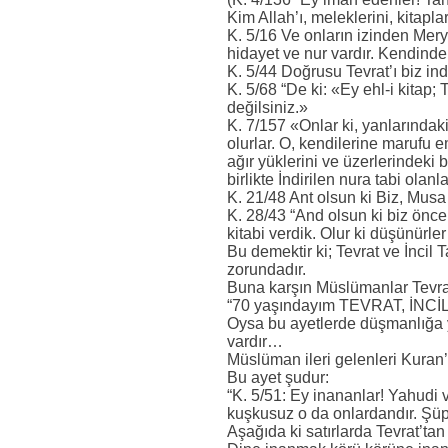
Kim Allah’ı, meleklerini, kitapl
K. 5/16 Ve onların izinden Mery
hidayet ve nur vardır. Kendinden
K. 5/44 Doğrusu Tevrat’ı biz ind
K. 5/68 “De ki: «Ey ehl-i kitap; 
değilsiniz.»
K. 7/157 «Onlar ki, yanlarındak
olurlar. O, kendilerine marufu 
ağır yüklerini ve üzerlerindeki 
birlikte İndirilen nura tabi olanl
K. 21/48 Ant olsun ki Biz, Musa i
K. 28/43 “And olsun ki biz öncek
kitabi verdik. Olur ki düşünürler
Bu demektir ki; Tevrat ve İncil
zorundadır.
Buna karşın Müslümanlar Tevrat
“70 yaşındayım TEVRAT, İNCİLİ 
Oysa bu ayetlerde düşmanlığa y
vardır…
Müslüman ileri gelenleri Kuran’
Bu ayet şudur:
“K. 5/51: Ey inananlar! Yahudi ve
kuşkusuz o da onlardandır. Şüp
Aşağıda ki satırlarda Tevrat’ta