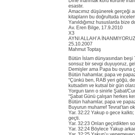
Dine inanmak körü körüne inanma
esastır.
Amacımız düşünerek gerçeği araş
kitapların bu doğrultuda incelen
Yanıldığımız hususlarda bize d
Av. Eren Bilge, 17.9.2010
X3
AYNI ALLAH’A İNANMIYORU
25.10.2007
Mahmut Toptaş
Bütün İslam dünyasından beşi Tü
sonsuz bir sevgi duyuyoruz, gel
Demişler ama Papa bu oyuna ge
Bütün hahamlar, papa ve papazla
“Çünkü ben, RAB yeri göğü, den
kutsadım ve kutsal bir gün olarak
Yorgun tanrı o sinirle Şabat/Cu
“Şabat Günü çalışan herkes kesin
Bütün hahamlar, papa ve papazla
Buyurun muharref Tevrat’tan o
Yar. 32:22 Yakup o gece kalktı; 
geçti.
Yar. 32:23 Onları geçirdikten s
Yar. 32:24 Böylece Yakup arkad
Yar. 32:25 Yakup’u yenemeyeceğ