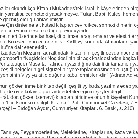
azılar okundukça Kitab-ı Mukaddes’teki İsrail hikâyelerinden birç
in yaratılışı, cennetteki yasak meyve, Tufan, Babil Kulesi heme
e geçmiş olduğu anlaşılmıştır.
ve Çın dinlerine ait kutsal kitapları çevirdikçe, sonraki dinlerin ö
en bir evrimin eseri olduğu gö¬rülüyordu.
tinleri üzerinde tarihsel, dilbilimsel araştır-malar ve eleştiril
du. Bu eser¬lerin en önemlisi, XVIII.yy. sonunda Almanların şair 
uhu”na dair eserleridir.
kaddes’in Mezamir adı altındaki kitabının, çeşitli peygamberleri
gamber’in “Neşideler Neşidesi”nin bir aşk kasidesinden başka 
 (Pentateuque) Musa ta¬rafından yazıldığına dair fikir tamamen ya
t çeşitli belgelerin gelişigüzel bir yere toplanmasından oluştuğu
 yenisinin V.yy’ya ait olduğunu kabul ermişler¬dir.” (Adnan Adıva
 onun gökten inme bir kitap değil, çeşitli yy’larda yazılmış edebiyat
iç de öyle kolayca göz ardı edebileceğimiz şeyler değil.
at, dört göksel (semavi) kitaptan biridir ve onun hikâyeleri Kura
ın “Din Konusu ile ilgili Kitaplar” Rafı, Cumhuriyet Gazetesi, 7 
çeği – Erdoğan Aydın, Cumhuriyet Kitapları. 6. Baskı, s. 210)
 Tanrı’ya, Peygamberlerine, Meleklerine, Kitaplarına, kaza ve ka
nrı’ya, Peygamberine, Peygamberine indirdiği kitaba ve daha önc