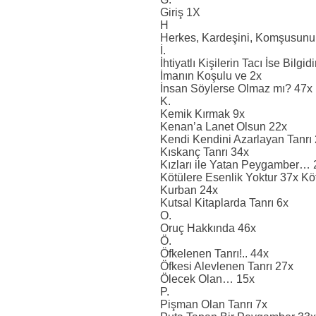
Giriş 1X
H
Herkes, Kardeşini, Komşusunu
İ.
İhtiyatlı Kişilerin Tacı İse Bilgid
İmanın Koşulu ve 2x
İnsan Söylerse Olmaz mı? 47x
K.
Kemik Kırmak 9x
Kenan’a Lanet Olsun 22x
Kendi Kendini Azarlayan Tanrı
Kıskanç Tanrı 34x
Kızları ile Yatan Peygamber… 
Kötülere Esenlik Yoktur 37x K
Kurban 24x
Kutsal Kitaplarda Tanrı 6x
O.
Oruç Hakkında 46x
Ö.
Öfkelenen Tanrı!.. 44x
Öfkesi Alevlenen Tanrı 27x
Ölecek Olan… 15x
P.
Pişman Olan Tanrı 7x