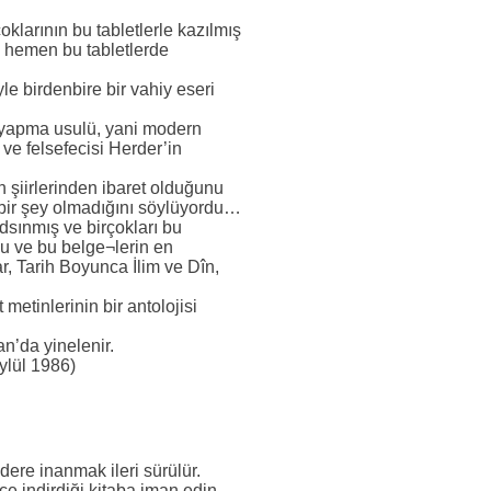
oklarının bu tabletlerle kazılmış
n hemen bu tabletlerde
yle birdenbire bir vahiy eseri
er yapma usulü, yani modern
ve felsefecisi Herder’in
n şiirlerinden ibaret olduğunu
bir şey olmadığını söylüyordu…
dsınmış ve birçokları bu
nu ve bu belge¬lerin en
r, Tarih Boyunca İlim ve Dîn,
 metinlerinin bir antolojisi
n’da yinelenir.
Eylül 1986)
dere inanmak ileri sürülür.
e indirdiği kitaba iman edin.