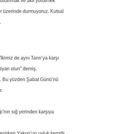
 kullanmak ve akıl yürütmek
er üzerinde durmuyoruz. Kutsal
…
kimiz de aynı Tanrı’ya karşı
iyan olun” demiş.
dim. Bu yüzden Şabat Günü’nü
n:
ğı’nın sığ yerinden karşıya
reşirken Yakup’un uyluk kemiği