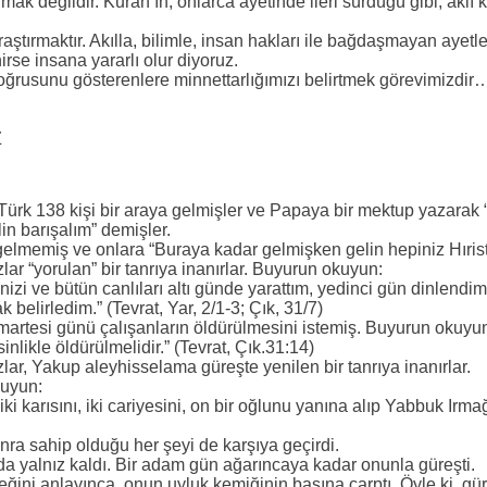
k değildir. Kuran’ın, onlarca ayetinde ileri sürdüğü gibi, aklı
tırmaktır. Akılla, bilimle, insan hakları ile bağdaşmayan ayetl
irse insana yararlı olur diyoruz.
oğrusunu gösterenlere minnettarlığımızı belirtmek görevimizdir
Z
rk 138 kişi bir araya gelmişler ve Papaya bir mektup yazarak “İ
in barışalım” demişler.
lmemiş ve onlara “Buraya kadar gelmişken gelin hepiniz Hırist
r “yorulan” bir tanrıya inanırlar. Buyurun okuyun:
izi ve bütün canlıları altı günde yarattım, yedinci gün dinlen
 belirledim.” (Tevrat, Yar, 2/1-3; Çık, 31/7)
martesi günü çalışanların öldürülmesini istemiş. Buyurun okuyu
likle öldürülmelidir.” (Tevrat, Çık.31:14)
r, Yakup aleyhisselama güreşte yenilen bir tanrıya inanırlar.
kuyun:
iki karısını, iki cariyesini, on bir oğlunu yanına alıp Yabbuk Irma
onra sahip olduğu her şeyi de karşıya geçirdi.
a yalnız kaldı. Bir adam gün ağarıncaya kadar onunla güreşti.
ini anlayınca, onun uyluk kemiğinin başına çarptı. Öyle ki, gü