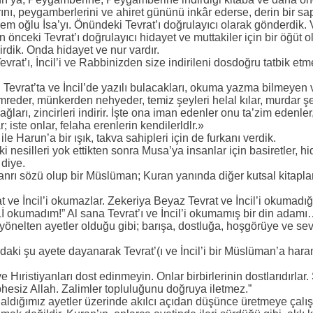
arını, peygamberlerini ve ahiret gününü inkâr ederse, derin bir sa
em oğlu İsa’yı. Önündeki Tevrat’ı doğrulayıcı olarak gönderdik. V
 önceki Tevrat’ı doğrulayıcı hidayet ve muttakiler için bir öğüt o
irdik. Onda hidayet ve nur vardır.
Tevrat’ı, İncil’i ve Rabbinizden size indirileni dosdoğru tatbik et
i Tevrat’ta ve İncil’de yazılı bulacakları, okuma yazma bilmeyen
emreder, münkerden nehyeder, temiz şeyleri helal kılar, murdar ş
bağları, zincirleri indirir. İşte ona iman edenler onu ta’zim eden
ar; iste onlar, felaha erenlerin kendilerldlr.»
le Harun’a bir ışık, takva sahipleri için de furkanı verdik.
i nesilleri yok ettikten sonra Musa’ya insanlar için basiretler, 
 diye.
 Tanrı sözü olup bir Müslüman; Kuran yanında diğer kutsal kitap
 ve İncil’i okumazlar. Zekeriya Beyaz Tevrat ve İncil’i okumadı
okumadım!” Al sana Tevrat’ı ve İncil’i okumamış bir din adam
önelten ayetler olduğu gibi; barışa, dostluğa, hoşgörüye ve sev
daki şu ayete dayanarak Tevrat’(ı ve İncil’i bir Müslüman’a haram
 Hıristiyanları dost edinmeyin. Onlar birbirlerinin dostlarıdırlar.
hesiz Allah. Zalimler topluluğunu doğruya iletmez.”
n aldığımız ayetler üzerinde akılcı açıdan düşünce üretmeye çalış