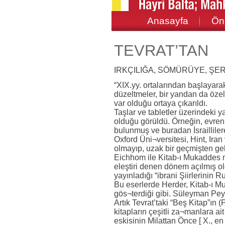
Anasayfa
Ön
TEVRAT’TAN
IRKÇILIĞA, SÖMÜRÜYE, ŞERİ
“XIX.yy. ortalarından başlayarak
düzeltmeler, bir yandan da özell
var olduğu ortaya çıkarıldı.
Taşlar ve tabletler üzerindeki y
olduğu görüldü. Örneğin, evren
bulunmuş ve buradan İsrailliler
Oxford Üni¬versitesi, Hint, Iran 
olmayıp, uzak bir geçmişten gel
Eichhom ile Kitab-ı Mukaddes me
eleştiri denen dönem açılmış ol
yayınladığı “ibrani Şiirlerinin R
Bu eserlerde Herder, Kitab-ı Mu
gös¬terdiği gibi. Süleyman Pey
Artık Tevrat’taki “Beş Kitap”ın
kitapların çeşitli za¬manlara ai
eskisinin Milattan Önce [ X., en