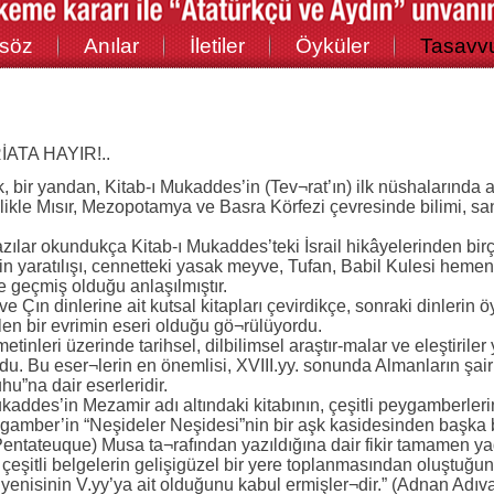
söz
Anılar
İletiler
Öyküler
Tasavv
ATA HAYIR!..
, bir yandan, Kitab-ı Mukaddes’in (Tev¬rat’ın) ilk nüshalarında a
ikle Mısır, Mezopotamya ve Basra Körfezi çevresinde bilimi, sana
azılar okundukça Kitab-ı Mukaddes’teki İsrail hikâyelerinden birç
in yaratılışı, cennetteki yasak meyve, Tufan, Babil Kulesi heme
e geçmiş olduğu anlaşılmıştır.
ve Çın dinlerine ait kutsal kitapları çevirdikçe, sonraki dinlerin ö
en bir evrimin eseri olduğu gö¬rülüyordu.
tinleri üzerinde tarihsel, dilbilimsel araştır-malar ve eleştiril
du. Bu eser¬lerin en önemlisi, XVIII.yy. sonunda Almanların şair 
uhu”na dair eserleridir.
kaddes’in Mezamir adı altındaki kitabının, çeşitli peygamberleri
gamber’in “Neşideler Neşidesi”nin bir aşk kasidesinden başka 
 (Pentateuque) Musa ta¬rafından yazıldığına dair fikir tamamen ya
t çeşitli belgelerin gelişigüzel bir yere toplanmasından oluştuğu
 yenisinin V.yy’ya ait olduğunu kabul ermişler¬dir.” (Adnan Adıva