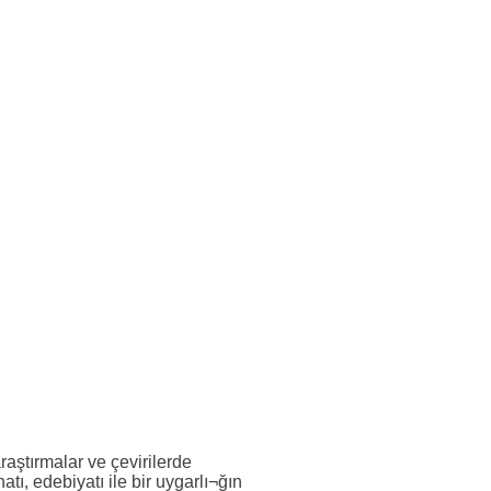
raştırmalar ve çevirilerde
tı, edebiyatı ile bir uygarlı¬ğın