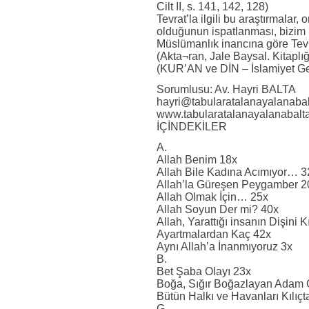
Cilt II, s. 141, 142, 128)
Tevrat’la ilgili bu araştırmalar,
olduğunun ispatlanması, bizim h
Müslümanlık inancına göre Tev¬r
(Akta¬ran, Jale Baysal. Kitaplığ
(KUR’AN ve DİN – İslamiyet Ger
Sorumlusu: Av. Hayri BALTA
hayri@tabularatalanayalanaba
www.tabularatalanayalanabalt
İÇİNDEKİLER
A.
Allah Benim 18x
Allah Bile Kadına Acımıyor… 3
Allah’la Güreşen Peygamber 2
Allah Olmak İçin… 25x
Allah Soyun Der mi? 40x
Allah, Yarattığı insanın Dişini 
Ayartmalardan Kaç 42x
Aynı Allah’a İnanmıyoruz 3x
B.
Bet Şaba Olayı 23x
Boğa, Sığır Boğazlayan Adam Ö
Bütün Halkı ve Havanları Kılıç
G.