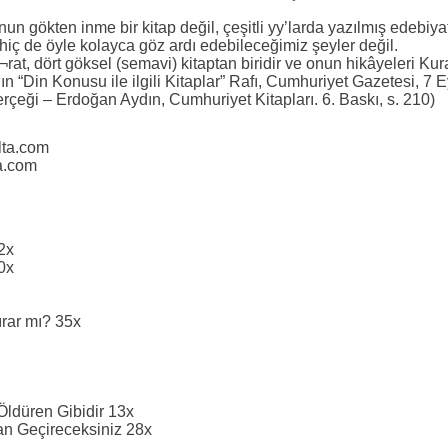
 onun gökten inme bir kitap değil, çeşitli yy’larda yazılmış edebiyat
iç de öyle kolayca göz ardı edebileceğimiz şeyler değil.
at, dört göksel (semavi) kitaptan biridir ve onun hikâyeleri Kura
ın “Din Konusu ile ilgili Kitaplar” Rafı, Cumhuriyet Gazetesi, 7 
çeği – Erdoğan Aydın, Cumhuriyet Kitapları. 6. Baskı, s. 210)
lta.com
a.com
2x
0x
Kırar mı? 35x
ldüren Gibidir 13x
tan Geçireceksiniz 28x