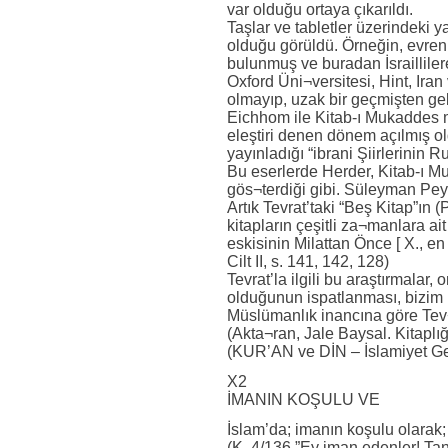
var olduğu ortaya çıkarıldı.
Taşlar ve tabletler üzerindeki y
olduğu görüldü. Örneğin, evren
bulunmuş ve buradan İsrailliler
Oxford Üni¬versitesi, Hint, Iran 
olmayıp, uzak bir geçmişten gel
Eichhom ile Kitab-ı Mukaddes me
eleştiri denen dönem açılmış ol
yayınladığı “ibrani Şiirlerinin R
Bu eserlerde Herder, Kitab-ı Mu
gös¬terdiği gibi. Süleyman Pey
Artık Tevrat’taki “Beş Kitap”ın
kitapların çeşitli za¬manlara ai
eskisinin Milattan Önce [ X., en
Cilt II, s. 141, 142, 128)
Tevrat’la ilgili bu araştırmalar,
olduğunun ispatlanması, bizim h
Müslümanlık inancına göre Tev¬r
(Akta¬ran, Jale Baysal. Kitaplığ
(KUR’AN ve DİN – İslamiyet Ger
X2
İMANIN KOŞULU VE
İslam’da; imanın koşulu olarak;
(K. 4/136 ”Ey iman edenler! Ta