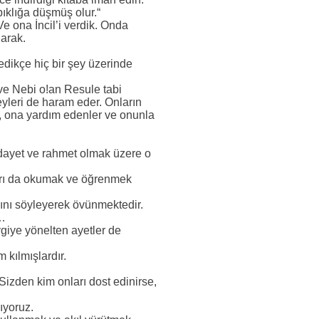
pıklığa düşmüş olur.“
e ona İncil’i verdik. Onda
larak.
medikçe hiç bir şey üzerinde
 ve Nebi o!an Resule tabi
eyleri de haram eder. Onların
ler, ona yardım edenler ve onunla
hidayet ve rahmet olmak üzere o
ları da okumak ve öğrenmek
ğını söyleyerek övünmektedir.
ı…
giye yönelten ayetler de
 kılmışlardır.
 Sizden kim onları dost edinirse,
ıyoruz.