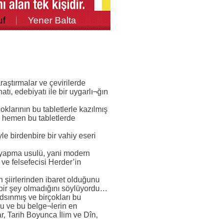
uf
Yener Balta
raştırmalar ve çevirilerde
tı, edebiyatı ile bir uygarlı¬ğın
oklarının bu tabletlerle kazılmış
n hemen bu tabletlerde
yle birdenbire bir vahiy eseri
er yapma usulü, yani modern
ve felsefecisi Herder’in
n şiirlerinden ibaret olduğunu
bir şey olmadığını söylüyordu…
dsınmış ve birçokları bu
nu ve bu belge¬lerin en
r, Tarih Boyunca İlim ve Dîn,