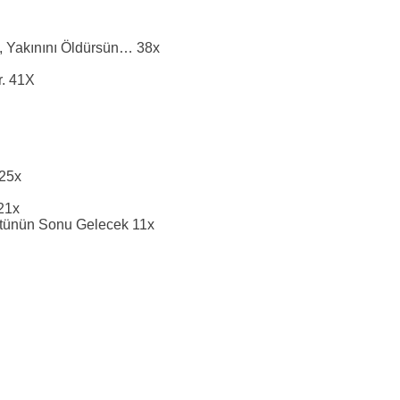
, Yakınını Öldürsün… 38x
ir. 41X
 25x
21x
ötünün Sonu Gelecek 11x