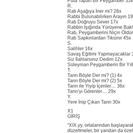
Puta Tapan Bir Peygamber 33x
R.
Rab Aşağıya İner mi? 26x
Rabbi Bulunabilirken Arayın 1
Rab Doğruyu Sever 17x
Rabbin Işığında Yürüyene Bak!
Rab, Peygamberini Niçin Öldür
Rab Sapkınlardan Tiksinir 45x
S.
Salihler 16x
Savaş Eğitimi Yapmayacaklar 
Siz İlahlarsınız Dedim 12x
Süleyman Peygamberin Bir Yıllı
T.
Tanrı Böyle Der mi? (1) 4x
Tanrı Böyle Der mi? (2) 5x
Tanrı ile Yiyip İçenler… 36x
Tanrı’yı Görenler… 29x
Y.
Yere İnip Çıkan Tanrı 30x
X1
GİRİŞ
“XIX.yy. ortalarından başlayarak
düzeltmeler, bir yandan da özell