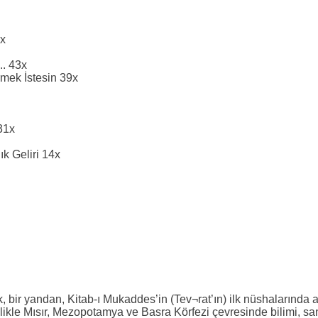
9x
.. 43x
mek İstesin 39x
31x
k Geliri 14x
, bir yandan, Kitab-ı Mukaddes’in (Tev¬rat’ın) ilk nüshalarında a
ikle Mısır, Mezopotamya ve Basra Körfezi çevresinde bilimi, sana